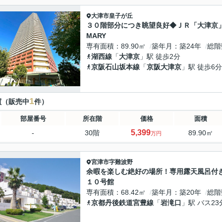
大津市
皇子が丘
３０階部分につき眺望良好◆ＪＲ「大津京
MARY
専有面積
89.90㎡
築年月
築24年
総階
湖西線
「
大津京
」駅 徒歩2分
京阪石山坂本線
「
京阪大津京
」駅 徒歩6分
1
買（販売中
件）
部屋番号
所在階
価格
面積
5,399
-
30階
89.90㎡
万円
宮津市
字難波野
余暇を楽しむ絶好の場所！専用露天風呂付
１０号館
専有面積
68.42㎡
築年月
築20年
総階
京都丹後鉄道宮豊線
「
岩滝口
」駅 バス2