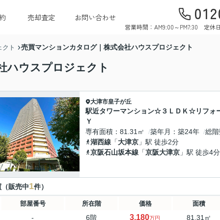
012
約
売却査定
お問い合わせ
営業時間：AM9:00～PM7:30 
売買マンションカタログ｜株式会社ハウスプロジェクト
ェクト
社ハウスプロジェクト
大津市
皇子が丘
駅近タワーマンション☆３ＬＤＫ☆リフォ
Ｙ
専有面積
81.31㎡
築年月
築24年
総階
湖西線
「
大津京
」駅 徒歩2分
京阪石山坂本線
「
京阪大津京
」駅 徒歩4分
1
買（販売中
件）
部屋番号
所在階
価格
面積
3,180
-
6階
81.31㎡
万円