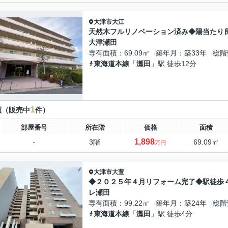
大津市
大江
天然木フルリノベーション済み◆陽当たり
大津瀬田
専有面積
69.09㎡
築年月
築33年
総階
東海道本線
「
瀬田
」駅 徒歩12分
1
買（販売中
件）
部屋番号
所在階
価格
面積
1,898
-
3階
69.09㎡
万円
大津市
大萱
◆２０２５年４月リフォーム完了◆駅徒歩
レ瀬田
専有面積
99.22㎡
築年月
築24年
総階
東海道本線
「
瀬田
」駅 徒歩4分