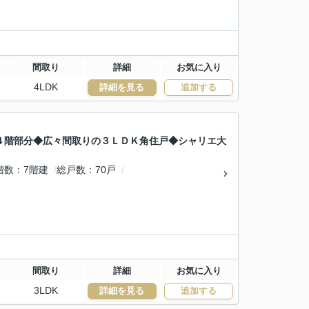
間取り
詳細
お気に入り
4LDK
詳細を見る
追加する
４階部分◆広々間取りの３ＬＤＫ角住戸◆シャリエ大
階数
7階建
総戸数
70戸
間取り
詳細
お気に入り
3LDK
詳細を見る
追加する