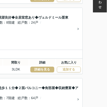
眺望良好◆全居室窓あり◆ヴェルドミール栗東
数
8階建
総戸数
24戸
間取り
詳細
お気に入り
3LDK
詳細を見る
追加する
徒歩１１分◆２面バルコニー◆角部屋◆収納豊富◆ア
数
7階建
総戸数
64戸