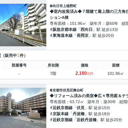
向日市
上植野町
◆室内改装済み◆７階建て最上階の三方角
ションA棟
専有面積
101.96㎡
築年月
築50年
総
阪急京都本線
「
西向日
」駅 徒歩13分
東海道本線
「
長岡京
」駅 徒歩20分
1
買（販売中
件）
部屋番号
所在階
価格
面積
2,180
-
7階
101.96㎡
万円
京都市伏見区
舞台町
◆リフォーム済みの美室◆広々専用庭＆テラ
専有面積
63.72㎡
築年月
築30年
総階
近鉄京都線
「
伏見
」駅 徒歩15分
京阪本線
「
丹波橋
」駅 徒歩18分
近鉄京都線
「
近鉄丹波橋
」駅 徒歩20分