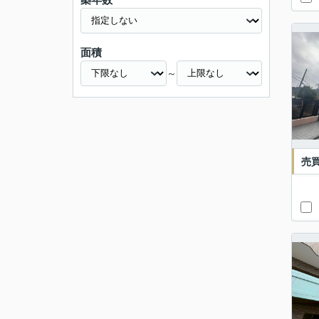
面積
～
売