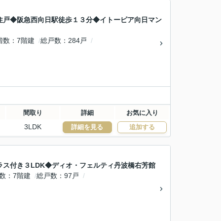
住戸◆阪急西向日駅徒歩１３分◆イトーピア向日マン
階数
7階建
総戸数
284戸
間取り
詳細
お気に入り
3LDK
詳細を見る
追加する
ス付き３LDK◆ディオ・フェルティ丹波橋右芳館
数
7階建
総戸数
97戸