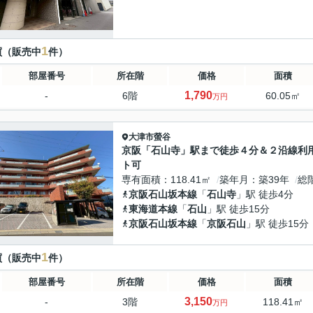
1
買（販売中
件）
部屋番号
所在階
価格
面積
1,790
-
6階
60.05㎡
万円
大津市
螢谷
京阪「石山寺」駅まで徒歩４分＆２沿線利
ト可
専有面積
118.41㎡
築年月
築39年
総
京阪石山坂本線
「
石山寺
」駅 徒歩4分
東海道本線
「
石山
」駅 徒歩15分
京阪石山坂本線
「
京阪石山
」駅 徒歩15分
1
買（販売中
件）
部屋番号
所在階
価格
面積
3,150
-
3階
118.41㎡
万円