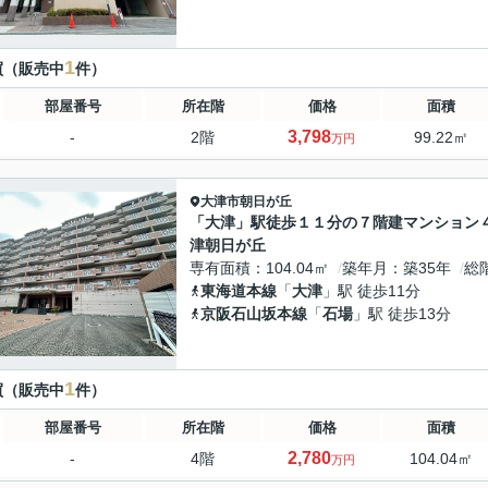
1
買（販売中
件）
部屋番号
所在階
価格
面積
3,798
-
2階
99.22㎡
万円
大津市
朝日が丘
「大津」駅徒歩１１分の７階建マンション
津朝日が丘
専有面積
104.04㎡
築年月
築35年
総
東海道本線
「
大津
」駅 徒歩11分
京阪石山坂本線
「
石場
」駅 徒歩13分
1
買（販売中
件）
部屋番号
所在階
価格
面積
2,780
-
4階
104.04㎡
万円