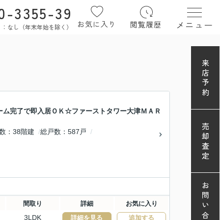
0-3355-39
メニュー
お気に入り
閲覧履歴
定休日：なし（年末年始を除く）
来店予約
ーム完了で即入居ＯＫ☆ファーストタワー大津ＭＡＲ
売却査定
数
38階建
総戸数
587戸
お問い合わせ
間取り
詳細
お気に入り
3LDK
詳細を見る
追加する