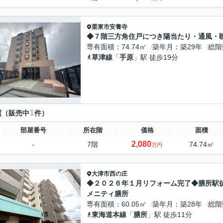
栗東市
安養寺
◆７階三方角住戸につき陽当たり・通風・
専有面積
74.74㎡
築年月
築29年
総階
草津線
「
手原
」駅 徒歩19分
1
買（販売中
件）
部屋番号
所在階
価格
面積
2,080
-
7階
74.74㎡
万円
大津市
西の庄
◆２０２６年１月リフォーム完了◆膳所駅
メニティ膳所
専有面積
60.05㎡
築年月
築28年
総階
東海道本線
「
膳所
」駅 徒歩11分