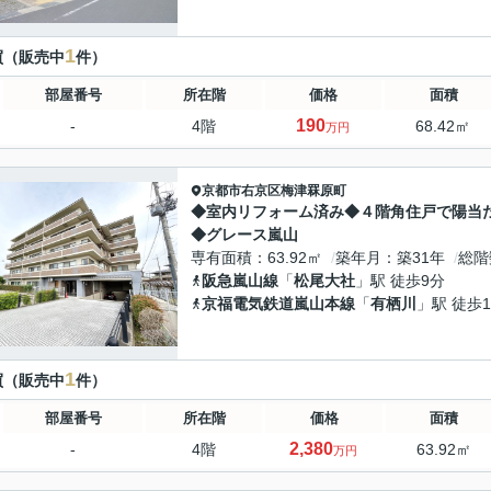
1
買（販売中
件）
部屋番号
所在階
価格
面積
190
-
4階
68.42㎡
万円
京都市右京区
梅津罧原町
◆室内リフォーム済み◆４階角住戸で陽当
◆グレース嵐山
専有面積
63.92㎡
築年月
築31年
総階
阪急嵐山線
「
松尾大社
」駅 徒歩9分
京福電気鉄道嵐山本線
「
有栖川
」駅 徒歩1
1
買（販売中
件）
部屋番号
所在階
価格
面積
2,380
-
4階
63.92㎡
万円