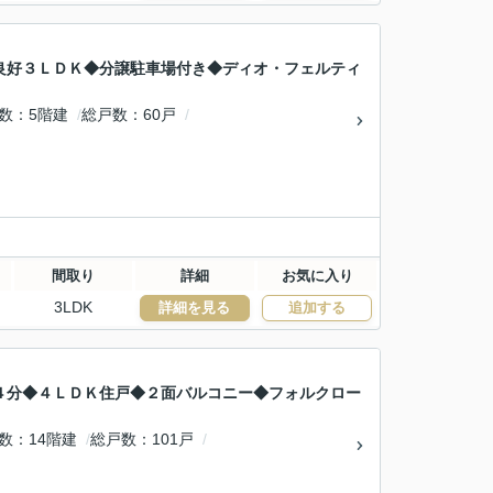
良好３ＬＤＫ◆分譲駐車場付き◆ディオ・フェルティ
数
5階建
総戸数
60戸
間取り
詳細
お気に入り
3LDK
詳細を見る
追加する
４分◆４ＬＤＫ住戸◆２面バルコニー◆フォルクロー
数
14階建
総戸数
101戸