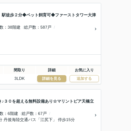
」駅徒歩２分◆ペット飼育可◆ファーストタワー大津
数
38階建
総戸数
587戸
間取り
詳細
お気に入り
3LDK
詳細を見る
追加する
き♪３０を超える無料設備あり☆マリントピア天橋立
数
6階建
総戸数
67戸
3分 丹後海陸交通バス「江尻下」 停歩15分