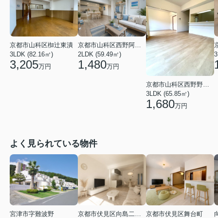
京都市山科区西野阿芸沢町
京都市山科区椥辻東潰
2LDK (59.49㎡)
3
3LDK (82.16㎡)
1,480
3,205
万円
万円
京都市山科区西野野色町
3LDK (65.85㎡)
1,680
万円
よく見られている物件
宮津市字難波野
京都市伏見区向島二ノ丸町
京都市伏見区舞台町