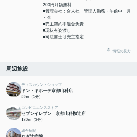
200円月額無料
■管理会社：合人社 管理人勤務・午前中 月
～金
■売主契約不適合免責
■現状有姿渡し
■司法書士は売主指定
情報の見方
周辺施設
ディスカウントショップ
ドン・キホーテ京都山科店
59ｍ（1分）
コンビニエンスストア
セブンイレブン 京都山科椥辻店
180ｍ（3分）
総合病院
なぎ辻病院