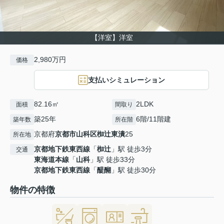
【洋室】洋室
2,980万円
価格
支払いシミュレーション
82.16㎡
2LDK
面積
間取り
築25年
6階/11階建
築年数
所在階
京都府
京都市山科区
椥辻東潰
25
所在地
京都地下鉄東西線
「
椥辻
」駅 徒歩3分
交通
東海道本線
「
山科
」駅 徒歩33分
京都地下鉄東西線
「
醍醐
」駅 徒歩30分
物件の特徴