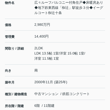
広々ルーフバルコニー付角住戸◆床暖房あり
物件名
◆地下鉄東西線「椥辻」駅徒歩３分◆イーグ
ルコート椥辻十条
2,980万円
価格
14,400円
管理費
2LDK
間取り / 詳細
LDK 13.5帖 1室
/
洋室 15.0帖 1室
/
洋室 11.5帖 1室
南
向き
2000年11月 (築25年)
築年月
中古マンション / 鉄筋コンクリート
種別 / 建物構造
6階 / 11階建
所在階 / 階建