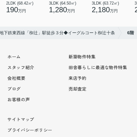
2LDK (68.42㎡)
3LDK (64.50㎡)
3LDK (63.72㎡)
3
190
1,280
2,180
万円
万円
万円
地下鉄東西線「椥辻」駅徒歩３分◆イーグルコート椥辻十条
6階
ホーム
新築物件特集
スタッフ紹介
田舎暮らしに最適な物件特集
会社概要
来店予約
ブログ
売却査定
お客様の声
サイトマップ
プライバシーポリシー