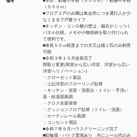
■学区：勧修小学校（５００ｍ）・勧修中学校
備考
（５００ｍ）
■フロア２戸のみ隣は集会所につき通行人が少
なくまるで戸建ライフ
■キッチン・コンロ横の壁は、磁石がくっつく
パネル仕様。メモや小物収納を取り付けられ
て便利です。
■体長５０㎝程度までの犬又は猫１匹のみ飼育
可能
■令和３年１０月改装完了
間取り変更(和室から広い洋室、洋室から広い
洋室へリノベーション)
・クローゼット新設
・上記洋室のフローリング貼替
・キッチン・浴室・洗面台・トイレ・手洗い
器・給湯器新調
・クロス全面張替
・クッションフロア貼替（トイレ・洗面）
・カーテンレール新調
・コンセント増設
■令和７年９月ハウスクリーニング完了
■駐輪場・バイク置場あり 共にシール代のみ