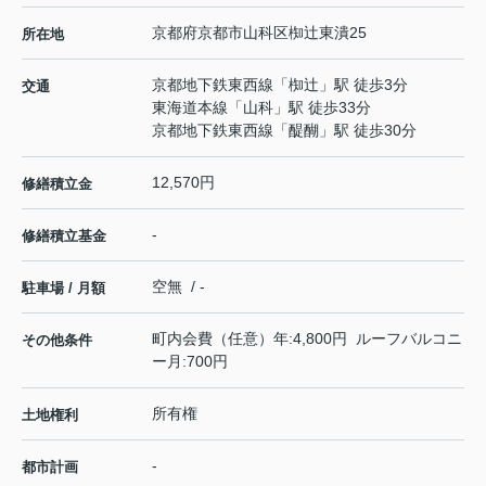
京都府
京都市山科区
椥辻東潰
25
所在地
京都地下鉄東西線
「
椥辻
」駅 徒歩3分
交通
東海道本線
「
山科
」駅 徒歩33分
京都地下鉄東西線
「
醍醐
」駅 徒歩30分
12,570円
修繕積立金
-
修繕積立基金
空無 / -
駐車場 / 月額
町内会費（任意）年:4,800円 ルーフバルコニ
その他条件
ー月:700円
所有権
土地権利
-
都市計画