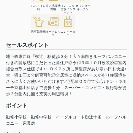
バストイレ
室内洗濯機
TVモニタ
カウンター
別
置場
付きインタ
キッチン
ーホン
浴室乾燥機
オートロッ
エレベータ
ク
ー
セールスポイント
地下鉄東西線「椥辻」駅徒歩３分！広々南向きルーフバルコニー
付きの開放感にこだわった角住戸◎令和３年１０月改装済◎室内
複合ガラス仕様です♪ＬＤＫ２ヶ所に床暖房があり寒い日も快適♪
犬・猫１匹まで飼育可能◎全居室に収納スペースがあり住環境を
さらに広くお使いいただけます♪宅配ＢＯＸ付で安心♪ドン・キホ
ーテ京都山科店まで徒歩１分！スーパー・コンビニ・銀行等が徒
歩３分圏内に揃う充実の周辺環境！
ポイント
勧修小学校
勧修中学校
イーグルコート椥辻十条
ルーフバル
コニー
床暖房