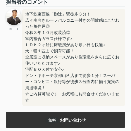
担当者のコメント
地下鉄東西線「椥辻」駅徒歩３分！
広々南向きルーフバルコニー付きの開放感にこだわ
った角住戸◎
N ・ T
令和３年１０月改装済◎
室内複合ガラス仕様です♪
ＬＤＫ２ヶ所に床暖房があり寒い日も快適♪
犬・猫１匹まで飼育可能！
全居室に収納スペースがあり住環境をさらに広くお
使いいただけます♪
宅配ＢＯＸ付で安心♪
ドン・キホーテ京都山科店まで徒歩１分！スーパ
ー・コンビニ・銀行等が徒歩３分圏内に揃う充実の
周辺環境！
☆ご内覧可能です！お気軽にお問合せくださいませ
☆
お問い合わせ
無料