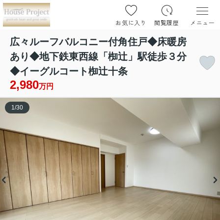
お気に入り
閲覧履歴
メニュー
広々ルーフバルコニー付角住戸◆床暖房
あり◆地下鉄東西線「椥辻」駅徒歩３分
◆イーグルコート椥辻十条
2,980
万円
1
/
30