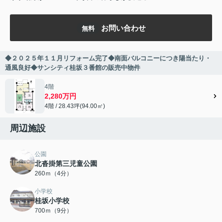
お問い合わせ
無料
◆２０２５年１１月リフォーム完了◆南面バルコニーにつき陽当たり・
通風良好◆サンシティ桂坂３番館の販売中物件
4階
2,280万円
4階 / 28.43坪(94.00㎡)
周辺施設
公園
北沓掛第三児童公園
260ｍ（4分）
小学校
桂坂小学校
700ｍ（9分）