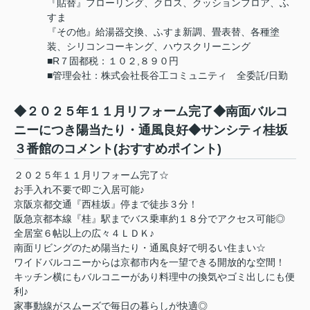
『貼替』フローリング、クロス、クッションフロア、ふ
すま
『その他』給湯器交換、ふすま新調、畳表替、各種塗
装、シリコンコーキング、ハウスクリーニング
■R７固都税：１０２,８９０円
■管理会社：株式会社長谷工コミュニティ 全委託/日勤
◆２０２５年１１月リフォーム完了◆南面バルコ
ニーにつき陽当たり・通風良好◆サンシティ桂坂
３番館のコメント(おすすめポイント)
２０２５年１１月リフォーム完了☆
お手入れ不要で即ご入居可能♪
京阪京都交通『西桂坂』停まで徒歩３分！
阪急京都本線『桂』駅までバス乗車約１８分でアクセス可能◎
全居室６帖以上の広々４ＬＤＫ♪
南面リビングのため陽当たり・通風良好で明るい住まい☆
ワイドバルコニーからは京都市内を一望できる開放的な空間！
キッチン横にもバルコニーがあり料理中の換気やゴミ出しにも便
利♪
家事動線がスムーズで毎日の暮らしが快適◎