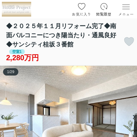
お気に入り
閲覧履歴
メニュー
◆２０２５年１１月リフォーム完了◆南
面バルコニーにつき陽当たり・通風良好
◆サンシティ桂坂３番館
空室1
2,280万円
1
/
29