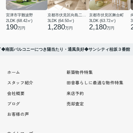
宮津市字難波野
京都市伏見区向島二ノ丸町
京都市伏見区舞台町
2LDK (68.42㎡)
3LDK (64.50㎡)
3LDK (63.72㎡)
3
190
1,280
2,180
万円
万円
万円
了◆南面バルコニーにつき陽当たり・通風良好◆サンシティ桂坂３番館
ホーム
新築物件特集
スタッフ紹介
田舎暮らしに最適な物件特集
会社概要
来店予約
ブログ
売却査定
お客様の声