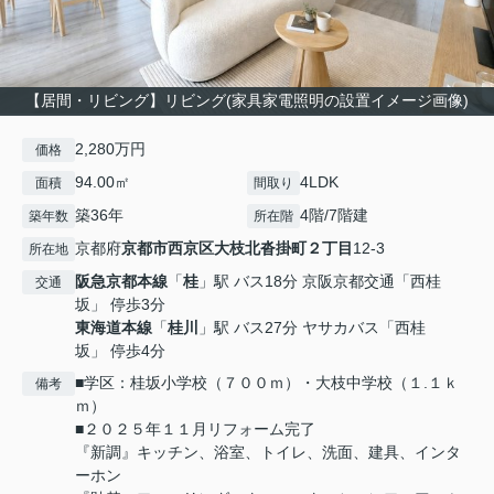
【居間・リビング】リビング(家具家電照明の設置イメージ画像)
2,280万円
価格
94.00㎡
4LDK
面積
間取り
築36年
4階/7階建
築年数
所在階
京都府
京都市西京区
大枝北沓掛町２丁目
12-3
所在地
阪急京都本線
「
桂
」駅 バス18分 京阪京都交通「西桂
交通
坂」 停歩3分
東海道本線
「
桂川
」駅 バス27分 ヤサカバス「西桂
坂」 停歩4分
■学区：桂坂小学校（７００ｍ）・大枝中学校（１.１ｋ
備考
ｍ）
■２０２５年１１月リフォーム完了
『新調』キッチン、浴室、トイレ、洗面、建具、インタ
ーホン