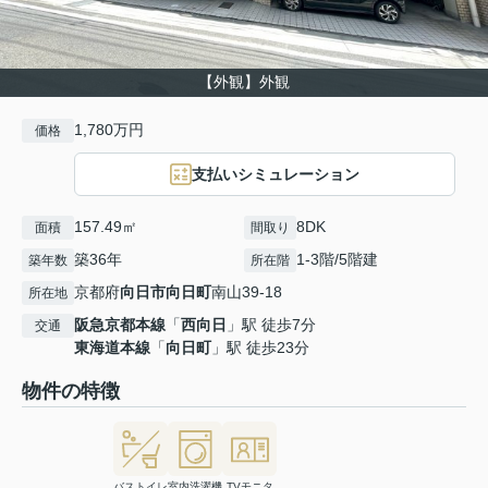
【外観】外観
1,780万円
価格
支払いシミュレーション
157.49㎡
8DK
面積
間取り
築36年
1-3階/5階建
築年数
所在階
京都府
向日市
向日町
南山39-18
所在地
阪急京都本線
「
西向日
」駅 徒歩7分
交通
東海道本線
「
向日町
」駅 徒歩23分
物件の特徴
バストイレ
室内洗濯機
TVモニタ