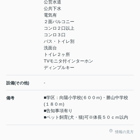
公営水道
公共下水
電気有
２面バルコニー
コンロ２口以上
コンロ３口
バス・トイレ別
洗面台
トイレ２ヶ所
TVモニタ付インターホン
ディンプルキー
-
設備(その他)
■学区：向陽小学校(６００ｍ)・勝山中学校
備考
(１８０ｍ)
■告知事項有り
■ペット飼育(犬・猫)可※体長５０ｃｍ以内
情報の見方