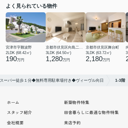
よく見られている物件
宮津市字難波野
京都市伏見区向島二ノ丸町
京都市伏見区舞台町
2LDK (68.42㎡)
3LDK (64.50㎡)
3LDK (63.72㎡)
3
190
1,280
2,180
万円
万円
万円
スーパー徒歩１分◆無料専用駐車場付き◆ヴィーヴル向日
1-3階
ホーム
新築物件特集
スタッフ紹介
田舎暮らしに最適な物件特集
会社概要
来店予約