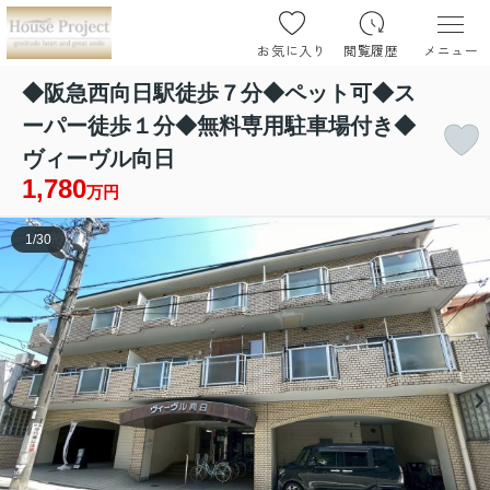
お気に入り
閲覧履歴
メニュー
◆阪急西向日駅徒歩７分◆ペット可◆ス
ーパー徒歩１分◆無料専用駐車場付き◆
ヴィーヴル向日
1,780
万円
1
/
30