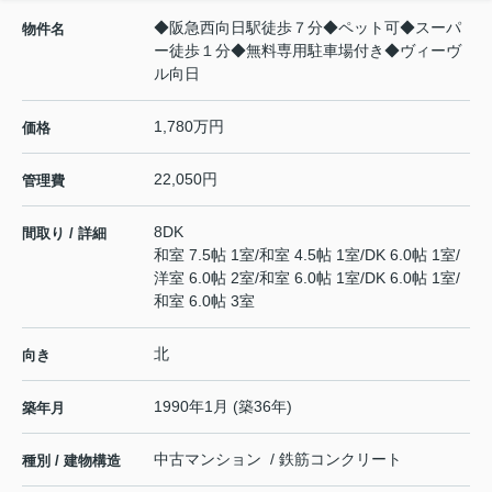
◆阪急西向日駅徒歩７分◆ペット可◆スーパ
物件名
ー徒歩１分◆無料専用駐車場付き◆ヴィーヴ
ル向日
1,780万円
価格
22,050円
管理費
8DK
間取り / 詳細
和室 7.5帖 1室
/
和室 4.5帖 1室
/
DK 6.0帖 1室
/
洋室 6.0帖 2室
/
和室 6.0帖 1室
/
DK 6.0帖 1室
/
和室 6.0帖 3室
北
向き
1990年1月 (築36年)
築年月
中古マンション / 鉄筋コンクリート
種別 / 建物構造