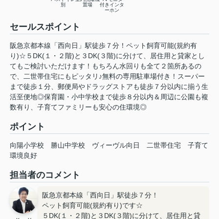
別
置場
付きインタ
ーホン
セールスポイント
阪急京都本線「西向日」駅徒歩７分！ペット飼育可能(規約有
り)☆５DK(１・２階)と３DK(３階)に分けて、居住用と貸家とし
てもご検討いただけます！もちろん水回りも全て２箇所あるの
で、二世帯住宅にもピッタリ♪無料の専用駐車場付き！スーパー
まで徒歩１分、郵便局やドラッグストアも徒歩７分以内に揃う生
活至便地◎保育園・小中学校まで徒歩８分以内＆周辺に公園も複
数有り、子育てファミリーも安心の住環境◎
ポイント
向陽小学校
勝山中学校
ヴィーヴル向日
二世帯住宅
子育て
環境良好
担当者のコメント
阪急京都本線「西向日」駅徒歩７分！
ペット飼育可能(規約有り)です☆
５DK(１・２階)と３DK(３階)に分けて、居住用と貸