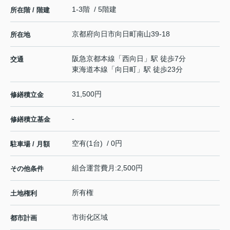
1-3階 / 5階建
所在階 / 階建
京都府
向日市
向日町
南山39-18
所在地
阪急京都本線
「
西向日
」駅 徒歩7分
交通
東海道本線
「
向日町
」駅 徒歩23分
31,500円
修繕積立金
-
修繕積立基金
空有(1台) / 0円
駐車場 / 月額
組合運営費月:2,500円
その他条件
所有権
土地権利
市街化区域
都市計画