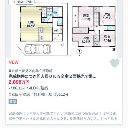
新築一戸建
NEW
京都市伏見区向島立河原町
完成物件につき即入居ＯＫ☆全室２面採光で陽当たり良好☆４ＬＤＫ☆伏見区向島立河原町４期
2,898
万円
- / 86.11㎡ / 4LDK /新築
京阪宇治線「観月橋」駅 徒歩12分
新築
完成物件につき即入居可能です☆ 北東角地に建つ新築戸建！ 全室２面
採光で陽当たり＆通風良好の４ＬＤＫ♪ 食洗機付きのシス...
もっと見る