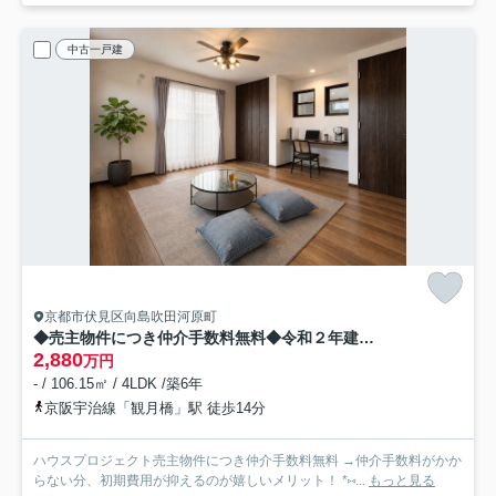
中古一戸建
京都市伏見区向島吹田河原町
◆売主物件につき仲介手数料無料◆令和２年建築の築浅◆４ＬＤＫ◆駐車２台ＯＫ◆伏見区向島吹田河原町
2,880
万円
- / 106.15㎡ / 4LDK /築6年
京阪宇治線「観月橋」駅 徒歩14分
ハウスプロジェクト売主物件につき仲介手数料無料 →仲介手数料がかか
らない分、初期費用が抑えるのが嬉しいメリット！ *⑅...
もっと見る