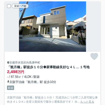
新築一戸建
京都市伏見区向島庚申町
「観月橋」駅徒歩１０分◆家事動線良好な４ＬＤＫ◆全室２面採光で陽当り通風良好◆伏見区向島庚申町３期
１号地
2,498
万円
- / 87.56㎡ / 4LDK /新築
京阪宇治線「観月橋」駅 徒歩10分
新築
京阪宇治線「観月橋」駅徒歩１０分！ 完成済みにつき即ご入居可能な東
向き４ＬＤＫ♪ 全室２面採光で陽当り通風良好です！ 水...
もっと見る