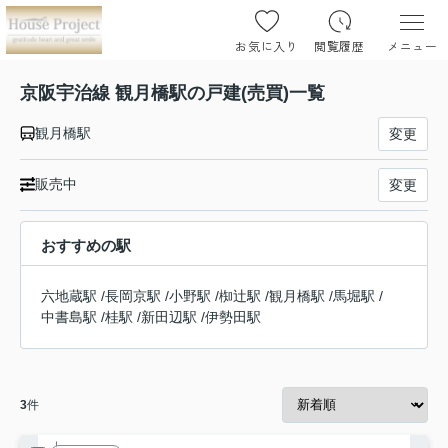
お気に入り
閲覧履歴
メニュー
京阪宇治線 観月橋駅の戸建(売買)一覧
観月橋駅
変更
販売中
変更
おすすめの駅
六地蔵駅
/
長岡京駅
/
小野駅
/
椥辻駅
/
観月橋駅
/
馬堀駅
/
中書島駅
/
桂駅
/
新田辺駅
/
伊勢田駅
3
件