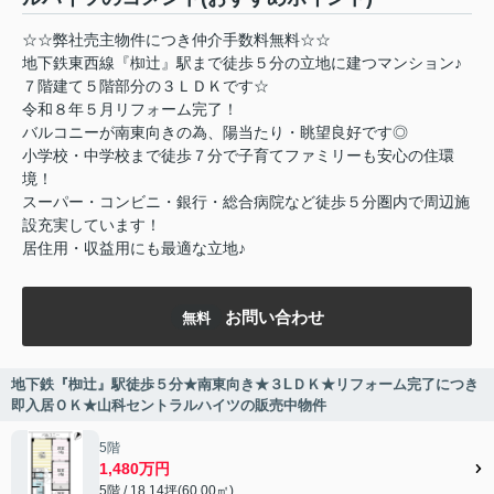
☆☆弊社売主物件につき仲介手数料無料☆☆
地下鉄東西線『椥辻』駅まで徒歩５分の立地に建つマンション♪
７階建て５階部分の３ＬＤＫです☆
令和８年５月リフォーム完了！
バルコニーが南東向きの為、陽当たり・眺望良好です◎
小学校・中学校まで徒歩７分で子育てファミリーも安心の住環
境！
スーパー・コンビニ・銀行・総合病院など徒歩５分圏内で周辺施
設充実しています！
居住用・収益用にも最適な立地♪
お問い合わせ
無料
地下鉄『椥辻』駅徒歩５分★南東向き★３LＤＫ★リフォーム完了につき
即入居ＯＫ★山科セントラルハイツの販売中物件
5階
1,480万円
5階 / 18.14坪(60.00㎡)