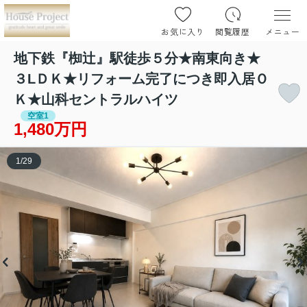
お気に入り
閲覧履歴
メニュー
地下鉄『椥辻』駅徒歩５分★南東向き★
３LＤＫ★リフォーム完了につき即入居Ｏ
Ｋ★山科セントラルハイツ
空室1
1,480万円
1
/
29