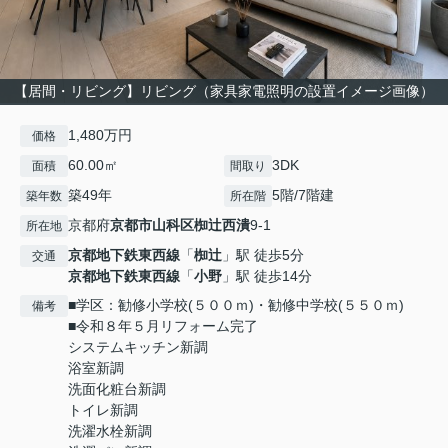
【居間・リビング】リビング（家具家電照明の設置イメージ画像）
1,480万円
価格
60.00㎡
3DK
面積
間取り
築49年
5階/7階建
築年数
所在階
京都府
京都市山科区
椥辻西潰
9-1
所在地
京都地下鉄東西線
「
椥辻
」駅 徒歩5分
交通
京都地下鉄東西線
「
小野
」駅 徒歩14分
■学区：勧修小学校(５００ｍ)・勧修中学校(５５０ｍ)
備考
■令和８年５月リフォーム完了
システムキッチン新調
浴室新調
洗面化粧台新調
トイレ新調
洗濯水栓新調