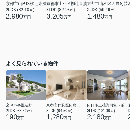
京都市山科区西野阿芸
京都市山科区椥辻東潰
京都市山科区椥辻東潰
2LDK (59.49㎡)
2LDK (82.16㎡)
3LDK (82.16㎡)
1,480
2,980
3,205
万円
万円
万円
よく見られている物件
宮津市字難波野
京都市伏見区向島二ノ丸町
向日市上植野町堂ノ前
2LDK (68.42㎡)
3LDK (64.50㎡)
3LDK (101.96㎡)
3
190
1,280
2,180
万円
万円
万円