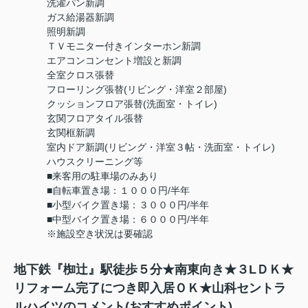
洗濯パン新調
ガス給湯器新調
照明新調
ＴＶモニター付きインターホン新調
エアコンコンセント増設と新調
全室クロス張替
フローリング張替(リビング・洋室２部屋)
クッションフロア張替(洗面室・トイレ)
玄関フロアタイル張替
玄関框新調
室内ドア新調(リビング・洋室３帖・洗面室・トイレ)
ハウスクリーニング等
■来客用の駐車場のみあり
■自転車置き場：１０００円/半年
■小型バイク置き場：３０００円/半年
■中型バイク置き場：６０００円/半年
※施設空き状況は要確認
地下鉄『椥辻』駅徒歩５分★南東向き★３LＤＫ★
リフォーム完了につき即入居ＯＫ★山科セントラ
ルハイツのコメント(おすすめポイント)