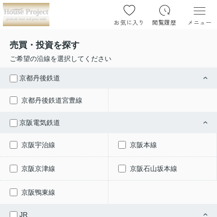
お気に入り
閲覧履歴
メニュー
売買・投資を探す
ご希望の沿線を選択してください
京都丹後鉄道
京都丹後鉄道宮豊線
京阪電気鉄道
京阪宇治線
京阪本線
京阪京津線
京阪石山坂本線
京阪鴨東線
JR