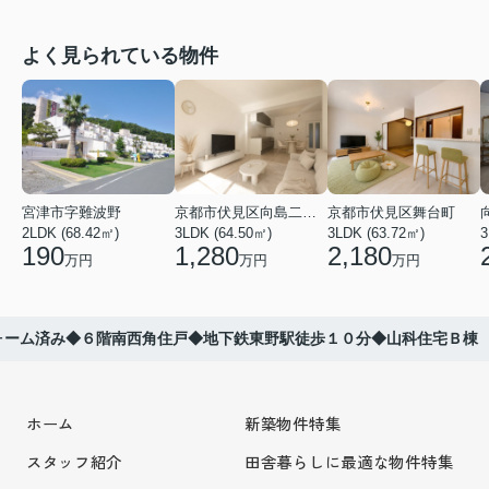
よく見られている物件
宮津市字難波野
京都市伏見区向島二ノ丸町
京都市伏見区舞台町
2LDK (68.42㎡)
3LDK (64.50㎡)
3LDK (63.72㎡)
3
190
1,280
2,180
万円
万円
万円
ォーム済み◆６階南西角住戸◆地下鉄東野駅徒歩１０分◆山科住宅Ｂ棟
ホーム
新築物件特集
スタッフ紹介
田舎暮らしに最適な物件特集