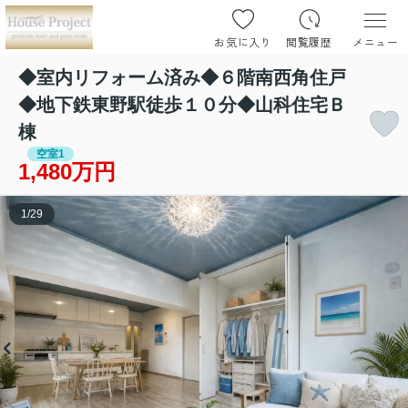
お気に入り
閲覧履歴
メニュー
◆室内リフォーム済み◆６階南西角住戸
◆地下鉄東野駅徒歩１０分◆山科住宅Ｂ
棟
空室1
1,480万円
1
/
29