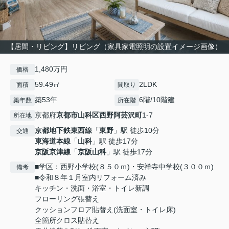
【居間・リビング】リビング（家具家電照明の設置イメージ画像）
1,480万円
価格
59.49㎡
2LDK
面積
間取り
築53年
6階/10階建
築年数
所在階
京都府
京都市山科区
西野阿芸沢町
1-7
所在地
京都地下鉄東西線
「
東野
」駅 徒歩10分
交通
東海道本線
「
山科
」駅 徒歩17分
京阪京津線
「
京阪山科
」駅 徒歩17分
■学区：西野小学校(８５０ｍ)・安祥寺中学校(３００ｍ)
備考
■令和８年１月室内リフォーム済み
キッチン・洗面・浴室・トイレ新調
フローリング張替え
クッションフロア貼替え(洗面室・トイレ床)
全箇所クロス貼替え