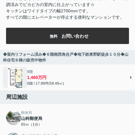
調済みでピカピカの室内に仕上がっています☆
キッチンはワイドタイプの幅2700mmです。
すべての階にエレベーターが停止する便利なマンションです。
お問い合わせ
無料
◆室内リフォーム済み◆６階南西角住戸◆地下鉄東野駅徒歩１０分◆山
科住宅Ｂ棟の販売中物件
6階
1,480万円
6階 / 17.99坪(59.49㎡)
周辺施設
郵便局
山科郵便局
65ｍ（1分）