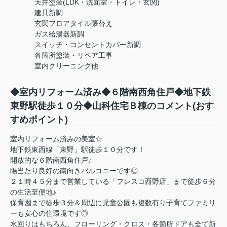
天井塗装(LDK・洗面室・トイレ・玄関)
建具新調
玄関フロアタイル張替え
ガス給湯器新調
スイッチ・コンセントカバー新調
各箇所塗装・リペア工事
室内クリーニング他
◆室内リフォーム済み◆６階南西角住戸◆地下鉄
東野駅徒歩１０分◆山科住宅Ｂ棟のコメント(おす
すめポイント)
室内リフォーム済みの美室☆
地下鉄東西線「東野」駅徒歩１０分です！
開放的な６階南西角住戸♪
陽当たり良好の南向きバルコニーです◎
２１時４５分まで営業している「フレスコ西野店」まで徒歩６分
の生活至便地♪
保育園まで徒歩３分＆周辺に児童公園も複数有り子育てファミリ
ーも安心の住環境です◎
水回りはもちろん、フローリング・クロス・各箇所ドアも全て新