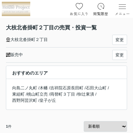
お気に入り
閲覧履歴
メニュー
大枝北沓掛町２丁目の売買・投資一覧
大枝北沓掛町２丁目
変更
販売中
変更
おすすめのエリア
向島二ノ丸町
/
木幡
/
吉祥院石原長田町
/
石田大山町
/
東組町
/
桃山町立売
/
両替町３丁目
/
椥辻東潰
/
西野阿芸沢町
/
皇子が丘
1
件