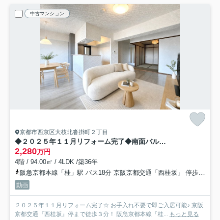
中古マンション
京都市西京区大枝北沓掛町２丁目
◆２０２５年１１月リフォーム完了◆南面バルコニーにつき陽当たり・通風良好◆サンシティ桂坂３番館
2,280
万円
4階 / 94.00㎡ / 4LDK /築36年
阪急京都本線「桂」駅 バス18分 京阪京都交通「西桂坂」 停歩3分
動画
２０２５年１１月リフォーム完了☆ お手入れ不要で即ご入居可能♪ 京阪
京都交通『西桂坂』停まで徒歩３分！ 阪急京都本線『桂...
もっと見る