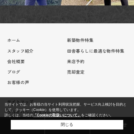
ホーム
新築物件特集
スタッフ紹介
田舎暮らしに最適な物件特集
会社概要
来店予約
ブログ
売却査定
お客様の声
サイトマップ
当サイトでは、お客様の当サイト利用状況把握、サービス向上検討を目的と
して、クッキー（Cookie）を使用しています。
プライバシーポリシー
詳しくは、当社の
「Cookieの取扱いについて」
をご確認ください。
利用規約
来店予約
売却査定
お問い合わせ
閉じる