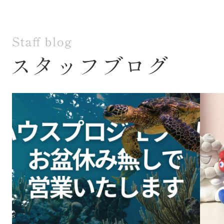
新築戸建や中古戸建や中古マンションの購入・
売却、田舎物件、賃貸、管理のご相談も対応可
能です。
１０年以上のキャリアがある地域の物件情報に詳
しいスタッフが対応しますので、ご安心くださ
い。
京都で不動産をお探しの方、住み替えや買い替え
をご検討中の方は、ぜひ一度ご相談ください。
【伏見区の不動産のことならハウスプロジェク
トにお任せください】
伏見区の不動産(戸建)はこちら
■
亀岡市の不動産(戸建)はこちら
■
田舎暮らしに最適な物件はこちら
■
不動産売却についてはこちら
■
ハウスプロジェクトの事業内容はこちら
■
2026.07.29
新着物件！！売主物件につき仲介手数料