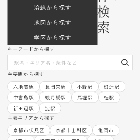
伏見区を中心に、京都市・宇治市・城陽市、亀岡
沿線から探す
市、南丹市、また滋賀県など周辺の幅広いエリア
の物件にも対応いたします。
地図から探す
不動産の購入・売却・賃貸・賃貸管理・リフォ
ームを幅広く取り扱う総合不動産会社
として、
学区から探す
新築戸建や中古戸建や中古マンションの購入・
売却、田舎物件、賃貸、管理のご相談も対応可
キーワードから探す
能です。
１０年以上のキャリアがある地域の物件情報に詳
しいスタッフが対応しますので、ご安心くださ
い。
主要駅から探す
京都で不動産をお探しの方、住み替えや買い替え
をご検討中の方は、ぜひ一度ご相談ください。
六地蔵駅
長岡京駅
小野駅
椥辻駅
【伏見区の不動産のことならハウスプロジェク
中書島駅
観月橋駅
馬堀駅
桂駅
トにお任せください】
伏見区の不動産(戸建)はこちら
■
新田辺駅
淀駅
亀岡市の不動産(戸建)はこちら
■
主要エリアから探す
田舎暮らしに最適な物件はこちら
■
不動産売却についてはこちら
■
京都市伏見区
京都市山科区
亀岡市
ハウスプロジェクトの事業内容はこちら
■