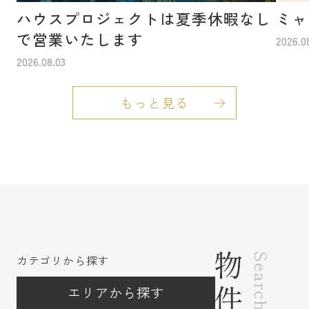
ハウスプロジェクトは夏季休暇なし
ミャ
無料！！
⭐⭐
新着物件
⭐⭐
で営業いたします
2026.0
仲介手
ハウスプロジェクトの売主物件につき
2026.08.03
数料が無料
です！
【滋賀県守山市の戸建】
もっと見る
守山市荒見町 368
0万円
物件詳細はコチラをクリック
敷地６６坪以上/５ＳＬＤＫ/即入居可/オール
電化住宅
●土・日・祝・平日問わず、お客様のご都合でい
つでもご案内可能！
●毎日、朝９時～夜７時半まで営業中！
●ご案内ご希望のお客様はお気軽にお問合わせ下
さい！
●お問合せは０１２０
-
３３５５
-
３９まで☆
カテゴリから探す
- - - - - - - - - -
エリアから探す
伏見区の不動産のことならハウスプロジェクト
にお任せください。