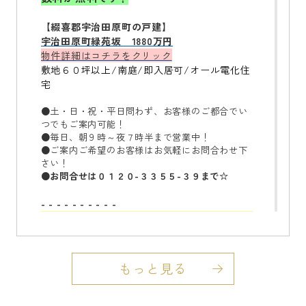
【綴喜郡宇治田原町の戸建】
宇治田原町緑苑坂 188
0万円
物件詳細はコチラをクリック
敷地６０坪以上/南庭/即入居可/オール電化住
宅
●土・日・祝・平日問わず、お客様のご都合でい
つでもご案内可能！
●毎日、朝９時～夜７時半まで営業中！
●ご案内ご希望のお客様はお気軽にお問合わせ下
さい！
●お問合せは０１２０
-
３３５５
-
３９まで☆
- - - - - - - - - -
伏見区の不動産のことならハウスプロジェクト
にお任せください。
伏見区を中心に、京都市・宇治市・城陽市、亀岡
市、南丹市、また滋賀県など周辺の幅広いエリア
もっと見る
の物件にも対応いたします。
不動産の購入・売却・賃貸・賃貸管理・リフォ
ームを幅広く取り扱う総合不動産会社
として、