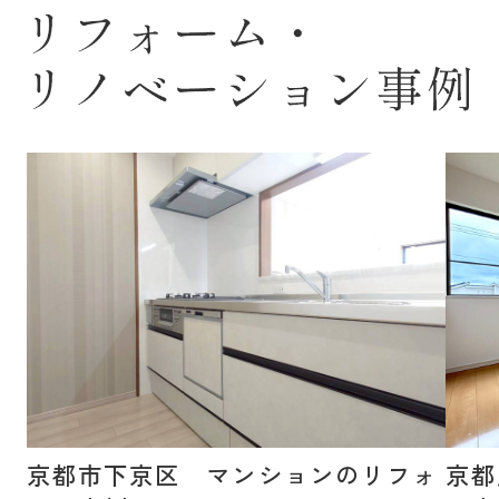
う？
う？
どな
何で
【写
趣味
みで
みを
り方
と、
ます
勘違
ゃな
【写
初め
んに
しま
京都市下京区 マンションのリフォ
京都