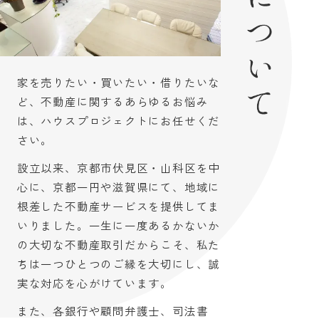
的...
2026.07.14
オシャレ内装の新築戸建を是非現地でご
家を売りたい・買いたい・借りたいな
内覧ください！
ど、不動産に関するあらゆるお悩み
⭐⭐新築戸建の内装完成につきご内覧
は、ハウスプロジェクトにお任せくだ
可能
⭐⭐
さい。
仲介手
ハウスプロジェクトの売主物件につき
数料が無料
です！
設立以来、京都市伏見区・山科区を中
心に、京都一円や滋賀県にて、地域に
【京都府城陽市】
根差した不動産サービスを提供してま
新築戸建 城陽市平川広田 2980万円
物件詳細はコチラをクリック
いりました。一生に一度あるかないか
角地/３ＬＤＫ+ロフト２ヶ所/駐車２台可能
の大切な不動産取引だからこそ、私た
ちは一つひとつのご縁を大切にし、誠
●土・日・祝・平日問わず、お客様のご都合でい
つでもご案内可能！
実な対応を心がけています。
●毎日、朝９時～夜７時半まで営業中！
●ご案内ご希望のお客様はお気軽にお問合わせ下
また、各銀行や顧問弁護士、司法書