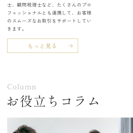
さい！
士、顧問税理士など、たくさんのプロ
●お問合せは０１２０
-
３３５５
-
３９まで☆
フェッショナルとも連携して、お客様
- - - - - - - - - -
のスムーズなお取引をサポートしてい
伏見区の不動産のことならハウスプロジェクト
きます。
にお任せください。
伏見区を中心に、京都市・宇治市・城陽市、亀岡
市、南丹市、また滋賀県など周辺の幅広いエリア
もっと見る
の物件にも対応いたします。
不動産の購入・売却・賃貸・賃貸管理・リフォ
ームを幅広く取り扱う総合不動産会社
として、
新築戸建や中古戸建や中古マンションの購入・
売却、田舎物件、賃貸、管理のご相談も対応可
能です。
１０年以上のキャリアがある地域の物件情報に詳
しいスタッフが対応しますので、ご安心くださ
い。
京都で不動産をお探しの方、住み替えや買い替え
をご検討中の方は、ぜひ一度ご相談ください。
【伏見区の不動産のことならハウスプロジェク
トにお任せください】
伏見区の不動産(戸建)はこちら
■