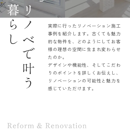
また
あり
とい
けば
実際に行ったリノベーション施工
見て
事例を紹介します。古くても魅力
時に
的な物件を、どのようにしてお客
金を
様の理想の空間に生まれ変わらせ
えら
たのか。
す。
て、
デザインや機能性、そしてこだわ
滞り
りのポイントを詳しくお伝えし、
サポ
リノベーションの可能性と魅力を
感じていただけます。
自分
いろ
たっ
どな
てお
軽に
もち