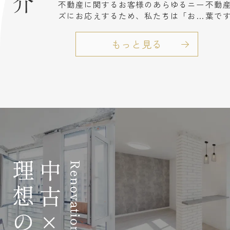
不動産に関するお客様のあらゆるニー
不動
ズにお応えするため、私たちは「お客
葉で
様第一」の理念を掲げています。
す。
特にフルリフォーム物件においては、
新築
もっと見る
細部にまでこだわった「さらに磨きを
建て
かけたリフォーム」を提供し、お客様
その
の想像を超える快適な空間を実現しま
ート
す。
す。
豊富な知識と経験を持つプロフェッシ
例え
ョナルが、最適な不動産とリフォーム
はり
プランをご提案し、安心と信頼のパー
汚れ
トナーとしてお客様の未来をサポート
フォ
いたします。
建売
がで
【写真2枚目】
すい
54歳でピアノを始め（初心者）、毎朝
更地
毎晩練習し、発表会にも出ています。
弊社
べて
【写真3枚目】
同仕
生け花は週２回楽しんでいます。(草
ご案
月流1級師範)
いよ