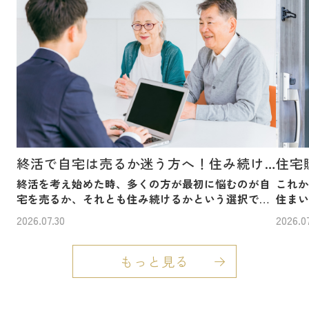
亀岡市の不動産(戸建)はこちら
■
田舎暮らしに最適な物件はこちら
■
不動産売却についてはこちら
■
ハウスプロジェクトの事業内容はこちら
■
終活で自宅は売るか迷う方へ！住み続けるか判断の基準を解説
終活を考え始めた時、多くの方が最初に悩むのが自
これか
宅を売るか、それとも住み続けるかという選択で
住ま
す。どちらにもメリットと不安があり、なんとなく
宅を
2026.07.30
2026.0
先送りにしてしまっている方も少なくありません。
か、
しかし、健康状態や家族構成、今後のライフプラン
分か
を踏まえた判断は、早めに整理しておくほど安心に
ト、
もっと見る
つながります。このコラムでは、自宅を資産として
りま
見る視点と、生活の場や家族との思い出の場所とし
な違
ての側面の両方から、自分らしい終活の進め方をわ
考え方