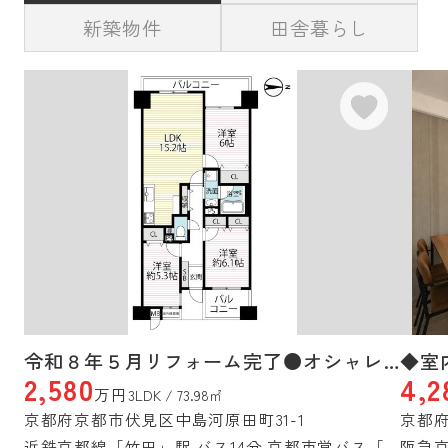
まずはお気軽にご相談くださいませ♪
新築物件
田舎暮らし
不動産の売却や買取りの相談はコチラをクリッ
クしてください
ハウスプロジェクトの売却査定について詳しく
ご紹介したブログはコチラ
- - - - - - - - - -
伏見区の不動産のことならハウスプロジェクト
にお任せください。
伏見区を中心に、京都市・宇治市・城陽市、亀岡
市、南丹市、また滋賀県など周辺の幅広いエリア
の物件にも対応いたします。
不動産の購入・売却・賃貸・賃貸管理・リフォ
ームを幅広く取り扱う総合不動産会社
として、
新築戸建や中古戸建や中古マンションの購入・
売却、田舎物件、賃貸、管理のご相談も対応可
令和８年５月リフォーム完了●オシャレな内装の３ＬＤＫ●家具・照明付き●グランデュール鴨川Ⅱ番館
能です。
2,580
4,2
万円
3LDK / 73.98㎡
１０年以上のキャリアがある地域の物件情報に詳
しいスタッフが対応しますので、ご安心くださ
京都府京都市伏見区中島河原田町31-1
京都府
い。
近鉄京都線「竹田」駅 バス14分 京都市営バス「赤池（京都府）」 停歩4分
阪急京