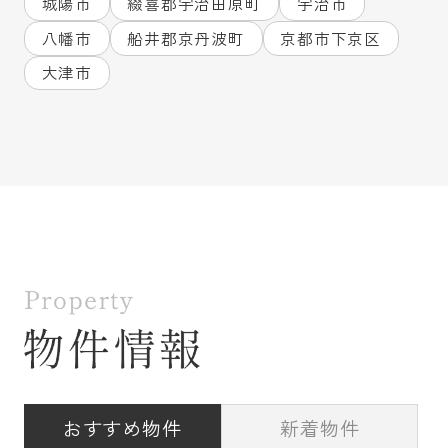
城陽市
綴喜郡宇治田原町
宇治市
八幡市
船井郡京丹波町
京都市下京区
2026.07.28
大津市
成約御礼！！不動産の買取強化していま
すのでお気軽にご相談ください♪
⭐成約物件
⭐⭐
多数のお問い合わせを頂きありがとうございま
した！
【京都府宇治市のマンション】
ご成約
パデシオン宇治伊勢田２番館
＼＼不動産の買取りを強化中！戸
建・土地・マンション売却しません
か？／／
売却査定や相談は無料
です！！
お問い合わせいただければ
迅速な査定
◎
お客様のご希望に合わせて
秘密厳守
！
おすすめ物件
新着物件
即金買取り
強化中！！