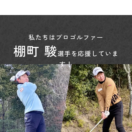
かりやすく解説します。不動産や自宅の整理をそろ
い選
そろ考えたいけれど、何から手をつけてよいかわか
説し
らない方は、ぜひ読み進めてみてください。 【目
まい方
次】・終活で自宅を「売るか住み続けるか」を整
代子育
理・自...
私たちはプロゴルファー
棚町 駿
選手を応援していま
す！