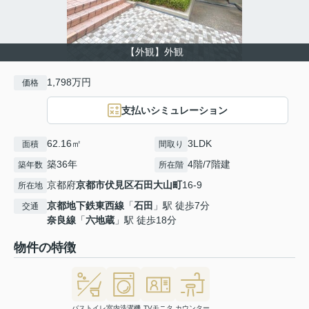
【外観】外観
1,798万円
価格
支払いシミュレーション
62.16㎡
3LDK
面積
間取り
築36年
4階/7階建
築年数
所在階
京都府
京都市伏見区
石田大山町
16-9
所在地
京都地下鉄東西線
「
石田
」駅 徒歩7分
交通
奈良線
「
六地蔵
」駅 徒歩18分
物件の特徴
バストイレ
室内洗濯機
TVモニタ
カウンター