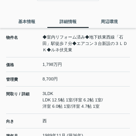
基本情報
詳細情報
周辺環境
◆室内リフォーム済み◆地下鉄東西線「石
物件名
田」駅徒歩７分◆エアコン３台新設の３ＬＤ
Ｋ◆ルネ伏見東
1,798万円
価格
8,700円
管理費
3LDK
間取り / 詳細
LDK 12.5帖 1室
/
洋室 6.2帖 1室
/
洋室 6.0帖 1室
/
洋室 4.7帖 1室
西
向き
1989年11月 (築36年)
築年月