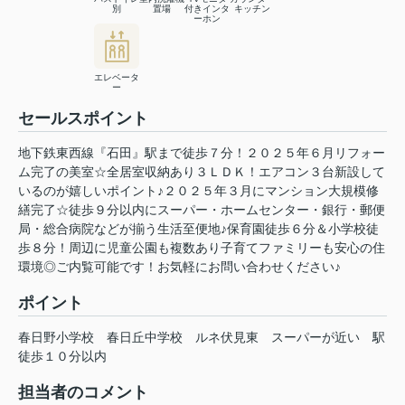
別
置場
付きインタ
キッチン
ーホン
エレベータ
ー
セールスポイント
地下鉄東西線『石田』駅まで徒歩７分！２０２５年６月リフォー
ム完了の美室☆全居室収納あり３ＬＤＫ！エアコン３台新設して
いるのが嬉しいポイント♪２０２５年３月にマンション大規模修
繕完了☆徒歩９分以内にスーパー・ホームセンター・銀行・郵便
局・総合病院などが揃う生活至便地♪保育園徒歩６分＆小学校徒
歩８分！周辺に児童公園も複数あり子育てファミリーも安心の住
環境◎ご内覧可能です！お気軽にお問い合わせください♪
ポイント
春日野小学校
春日丘中学校
ルネ伏見東
スーパーが近い
駅
徒歩１０分以内
担当者のコメント