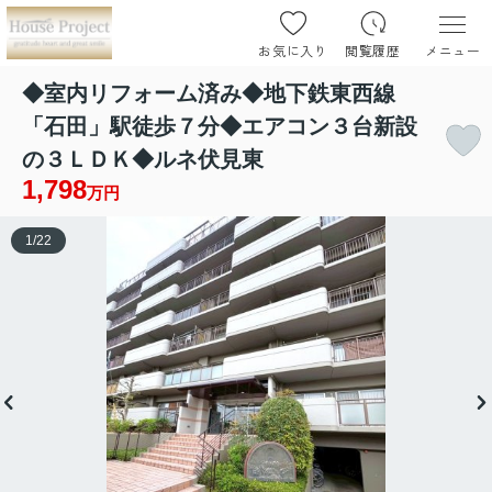
お気に入り
閲覧履歴
メニュー
◆室内リフォーム済み◆地下鉄東西線
「石田」駅徒歩７分◆エアコン３台新設
の３ＬＤＫ◆ルネ伏見東
1,798
万円
1
/
22