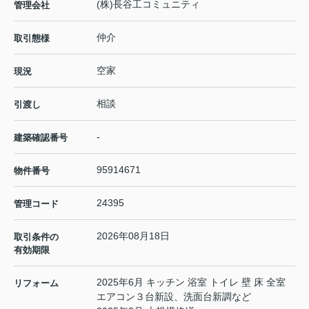
(株)長谷工コミュニティ
管理会社
仲介
取引態様
空家
現況
相談
引渡し
-
建築確認番号
95914671
物件番号
24395
管理コード
2026年08月18日
取引条件の
有効期限
2025年6月 キッチン 浴室 トイレ 壁 床 全室
リフォーム
エアコン３台新設、洗面台新調など