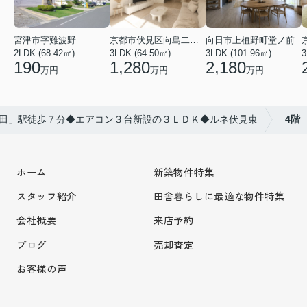
宮津市字難波野
京都市伏見区向島二ノ丸町
向日市上植野町堂ノ前
2LDK (68.42㎡)
3LDK (64.50㎡)
3LDK (101.96㎡)
3
190
1,280
2,180
万円
万円
万円
田」駅徒歩７分◆エアコン３台新設の３ＬＤＫ◆ルネ伏見東
4階
ホーム
新築物件特集
スタッフ紹介
田舎暮らしに最適な物件特集
会社概要
来店予約
ブログ
売却査定
お客様の声