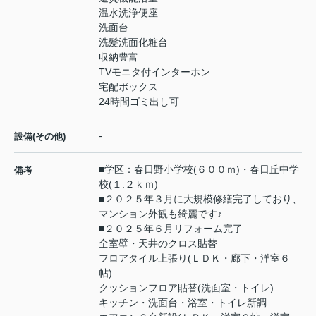
温水洗浄便座
洗面台
洗髪洗面化粧台
収納豊富
TVモニタ付インターホン
宅配ボックス
24時間ゴミ出し可
-
設備(その他)
■学区：春日野小学校(６００ｍ)・春日丘中学
備考
校(１.２ｋｍ)
■２０２５年３月に大規模修繕完了しており、
マンション外観も綺麗です♪
■２０２５年６月リフォーム完了
全室壁・天井のクロス貼替
フロアタイル上張り(ＬＤＫ・廊下・洋室６
帖)
クッションフロア貼替(洗面室・トイレ)
キッチン・洗面台・浴室・トイレ新調