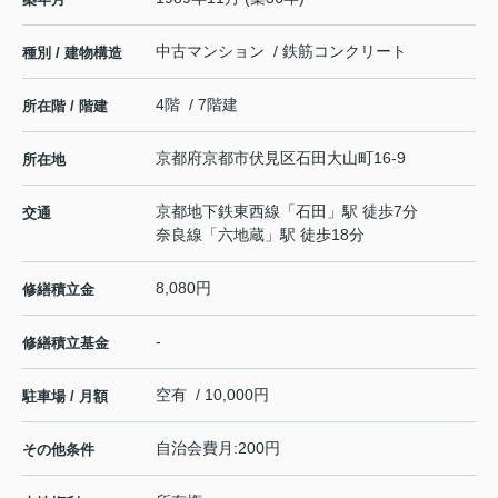
中古マンション / 鉄筋コンクリート
種別 / 建物構造
4階 / 7階建
所在階 / 階建
京都府
京都市伏見区
石田大山町
16-9
所在地
京都地下鉄東西線
「
石田
」駅 徒歩7分
交通
奈良線
「
六地蔵
」駅 徒歩18分
8,080円
修繕積立金
-
修繕積立基金
空有 / 10,000円
駐車場 / 月額
自治会費月:200円
その他条件