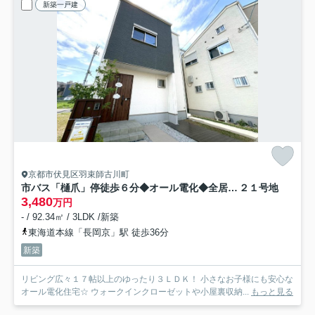
新築一戸建
京都市伏見区羽束師古川町
市バス「樋爪」停徒歩６分◆オール電化◆全居室６帖以上◆収納豊富◆伏見区羽束師古川町
２１号地
3,480
万円
- / 92.34㎡ / 3LDK /新築
東海道本線「長岡京」駅 徒歩36分
新築
リビング広々１７帖以上のゆったり３ＬＤＫ！ 小さなお子様にも安心な
オール電化住宅☆ ウォークインクローゼットや小屋裏収納...
もっと見る