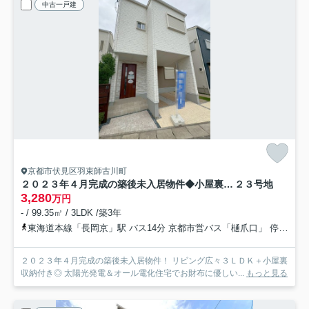
中古一戸建
京都市伏見区羽束師古川町
２０２３年４月完成の築後未入居物件◆小屋裏収納付き３ＬＤＫ◆伏見区羽束師古川町
２３号地
3,280
万円
- / 99.35㎡ / 3LDK /築3年
東海道本線「長岡京」駅 バス14分 京都市営バス「樋爪口」 停歩6分
２０２３年４月完成の築後未入居物件！ リビング広々３ＬＤＫ＋小屋裏
収納付き◎ 太陽光発電＆オール電化住宅でお財布に優しい...
もっと見る