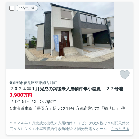
中古一戸建
京都市伏見区羽束師古川町
２０２４年１月完成の築後未入居物件◆小屋裏収納付き３ＬＤＫ◆伏見区羽束師古川町
２７号地
3,980
万円
- / 121.51㎡ / 3LDK /築2年
東海道本線「長岡京」駅 バス14分 京都市営バス「樋爪口」 停歩6分
２０２４年１月完成の築後未入居物件！ リビング吹き抜け＆勾配天井の
広々３ＬＤＫ＋小屋裏収納付き角地◎ 太陽光発電＆オール...
もっと見る