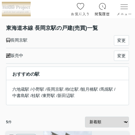
お気に入り
閲覧履歴
メニュー
東海道本線 長岡京駅の戸建(売買)一覧
長岡京駅
変更
販売中
変更
おすすめの駅
六地蔵駅
/
小野駅
/
長岡京駅
/
椥辻駅
/
観月橋駅
/
馬堀駅
/
中書島駅
/
桂駅
/
東野駅
/
新田辺駅
5
件