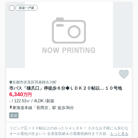
新築一戸建
京都市伏見区羽束師古川町
市バス「樋爪口」停徒歩６分◆ＬＤＫ２０帖以上◆オール電化◆収納豊富◆伏見区羽束師古川町
１０号地
6,340
万円
- / 122.53㎡ / 4LDK /新築
東海道本線「長岡京」駅 徒歩36分
新築
リビング広々２０帖以上のゆったり４ＬＤＫ！ 小さなお子様にも安心な
オール電化の住まい☆ 全居室収納＆小屋裏収納付きで大容...
もっと見る