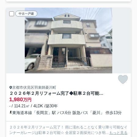
中古一戸建
京都市伏見区羽束師菱川町
２０２６年２月リフォーム完了◆駐車２台可能◆全居室２面採光◆伏見区羽束師菱川町
1,980
万円
- / 114.21㎡ / 4LDK /築30年
東海道本線「長岡京」駅 バス6分 阪急バス「菱川」 停歩13分
２０２６年２月リフォーム完了！ 雨に濡れることなく乗り降り可能なイ
ンナーガレージは駐車２台可能☆ 全居室２面採光につき明...
もっと見る