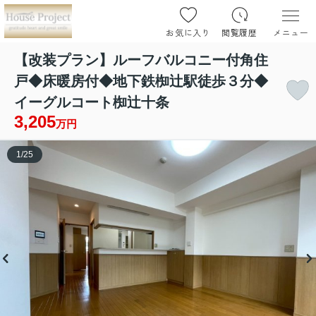
お気に入り
閲覧履歴
メニュー
【改装プラン】ルーフバルコニー付角住
戸◆床暖房付◆地下鉄椥辻駅徒歩３分◆
イーグルコート椥辻十条
3,205
万円
1
/
25