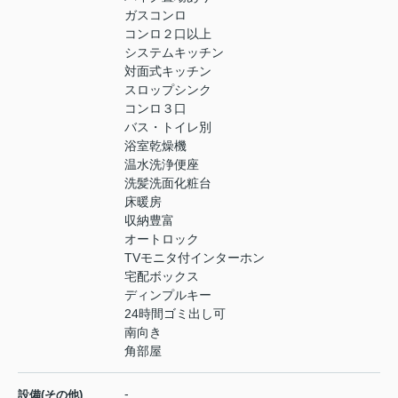
ガスコンロ
コンロ２口以上
システムキッチン
対面式キッチン
スロップシンク
コンロ３口
バス・トイレ別
浴室乾燥機
温水洗浄便座
洗髪洗面化粧台
床暖房
収納豊富
オートロック
TVモニタ付インターホン
宅配ボックス
ディンプルキー
24時間ゴミ出し可
南向き
角部屋
-
設備(その他)