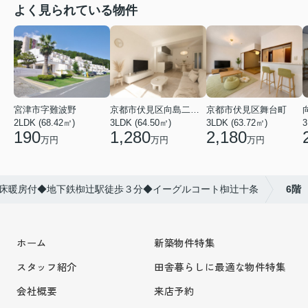
よく見られている物件
宮津市字難波野
京都市伏見区向島二ノ丸町
京都市伏見区舞台町
2LDK (68.42㎡)
3LDK (64.50㎡)
3LDK (63.72㎡)
3
190
1,280
2,180
万円
万円
万円
床暖房付◆地下鉄椥辻駅徒歩３分◆イーグルコート椥辻十条
6階
ホーム
新築物件特集
スタッフ紹介
田舎暮らしに最適な物件特集
会社概要
来店予約