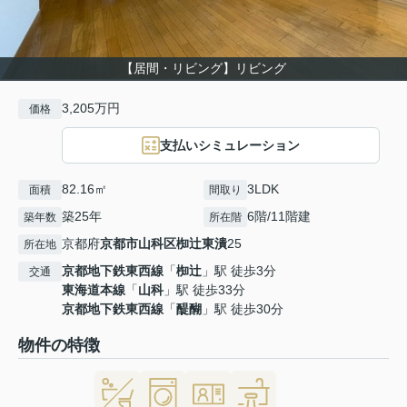
【居間・リビング】リビング
3,205万円
価格
支払いシミュレーション
82.16㎡
3LDK
面積
間取り
築25年
6階/11階建
築年数
所在階
京都府
京都市山科区
椥辻東潰
25
所在地
京都地下鉄東西線
「
椥辻
」駅 徒歩3分
交通
東海道本線
「
山科
」駅 徒歩33分
京都地下鉄東西線
「
醍醐
」駅 徒歩30分
物件の特徴