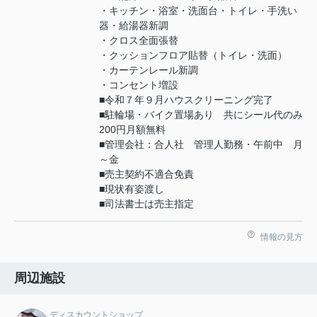
・キッチン・浴室・洗面台・トイレ・手洗い
器・給湯器新調
・クロス全面張替
・クッションフロア貼替（トイレ・洗面）
・カーテンレール新調
・コンセント増設
■令和７年９月ハウスクリーニング完了
■駐輪場・バイク置場あり 共にシール代のみ
200円月額無料
■管理会社：合人社 管理人勤務・午前中 月
～金
■売主契約不適合免責
■現状有姿渡し
■司法書士は売主指定
情報の見方
周辺施設
ディスカウントショップ