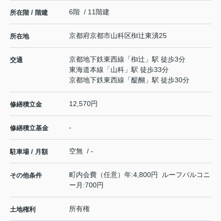
6階 / 11階建
所在階 / 階建
京都府
京都市山科区
椥辻東潰
25
所在地
京都地下鉄東西線
「
椥辻
」駅 徒歩3分
交通
東海道本線
「
山科
」駅 徒歩33分
京都地下鉄東西線
「
醍醐
」駅 徒歩30分
12,570円
修繕積立金
-
修繕積立基金
空無 / -
駐車場 / 月額
町内会費（任意）年:4,800円 ルーフバルコニ
その他条件
ー月:700円
所有権
土地権利