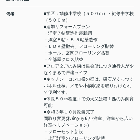
■学区：勧修小学校（５００ｍ）・勧修中学校
備考
（５００ｍ）
■追加リフォームプラン
・洋室７帖壁造作扉新調
・洋室５帖・５.５帖壁造作
・ＬＤＫ壁撤去、フローリング貼替
・ホール、玄関フローリング貼替
・全部屋クロス貼替
■フロア２戸のみ隣は集会所につき通行人が少
なくまるで戸建ライフ
■キッチン・コンロ横の壁は、磁石がくっつく
パネル仕様。メモや小物収納を取り付けられ
て便利です。
■体長５０㎝程度までの犬又は猫１匹のみ飼育
可能
■令和３年１０月改装完了
間取り変更(和室から広い洋室、洋室から広い
洋室へリノベーション)
・クローゼット新設
・上記洋室のフローリング貼替