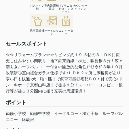
バストイレ
室内洗濯機
TVモニタ
カウンター
別
置場
付きインタ
キッチン
ーホン
浴室乾燥機
オートロッ
エレベータ
ク
ー
セールスポイント
☆☆リフォームプラン☆☆リビング約１９.５帖の３ＬＤＫに変
更し住みやすい間取り！地下鉄東西線「椥辻」駅徒歩３分！広々
南向きルーフバルコニー付きの開放的な角住戸◎令和３年１０月
改装済◎室内複合ガラス仕様です♪ＬＤＫ２ヶ所に床暖房があり
寒い日も快適♪犬・猫１匹まで飼育可能◎宅配ＢＯＸ付で安心♪ド
ン・キホーテ京都山科店まで徒歩１分！スーパー・コンビニ・銀
行等が徒歩３分圏内に揃う充実の周辺環境！
ポイント
勧修小学校
勧修中学校
イーグルコート椥辻十条
ルーフバル
コニー
床暖房