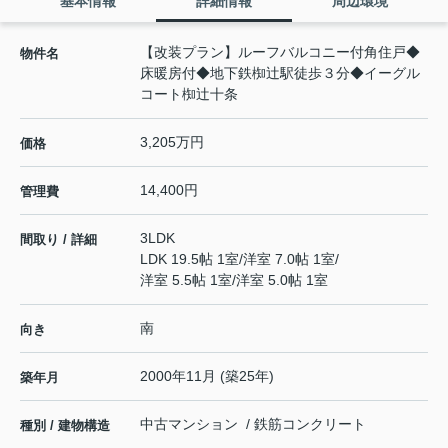
基本情報
詳細情報
周辺環境
【改装プラン】ルーフバルコニー付角住戸◆
物件名
床暖房付◆地下鉄椥辻駅徒歩３分◆イーグル
コート椥辻十条
3,205万円
価格
14,400円
管理費
3LDK
間取り / 詳細
LDK 19.5帖 1室
/
洋室 7.0帖 1室
/
洋室 5.5帖 1室
/
洋室 5.0帖 1室
南
向き
2000年11月 (築25年)
築年月
中古マンション / 鉄筋コンクリート
種別 / 建物構造