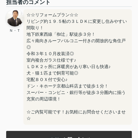
担当者のコメント
☆☆リフォームプラン☆☆
リビング約１９.５帖の３ＬＤＫに変更し住みやすい
間取り！
N ・ T
地下鉄東西線「椥辻」駅徒歩３分！
広々南向きルーフバルコニー付きの開放的な角住戸
◎
令和３年１０月改装済◎
室内複合ガラス仕様です♪
ＬＤＫ２ヶ所に床暖房があり寒い日も快適♪
犬・猫１匹まで飼育可能◎
宅配ＢＯＸ付で安心♪
ドン・キホーテ京都山科店まで徒歩１分！
スーパー・コンビニ・銀行等が徒歩３分圏内に揃う
充実の周辺環境！
☆ご内覧可能です！お気軽にお問合せくださいませ
☆