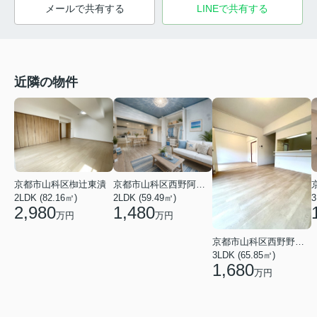
メールで共有する
LINEで共有する
近隣の物件
京都市山科区西野阿芸沢町
京都市山科区椥辻東潰
2LDK (59.49㎡)
3
2LDK (82.16㎡)
1,480
2,980
万円
万円
京都市山科区西野野色町
3LDK (65.85㎡)
1,680
万円