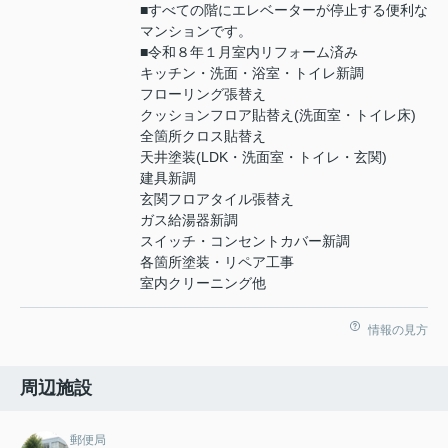
■すべての階にエレベーターが停止する便利な
マンションです。
■令和８年１月室内リフォーム済み
キッチン・洗面・浴室・トイレ新調
フローリング張替え
クッションフロア貼替え(洗面室・トイレ床)
全箇所クロス貼替え
天井塗装(LDK・洗面室・トイレ・玄関)
建具新調
玄関フロアタイル張替え
ガス給湯器新調
スイッチ・コンセントカバー新調
各箇所塗装・リペア工事
室内クリーニング他
情報の見方
周辺施設
郵便局