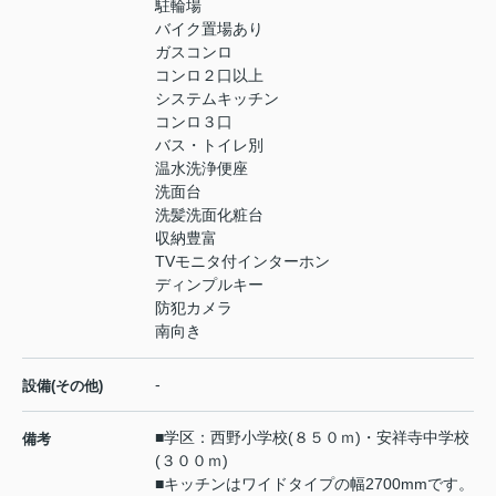
駐輪場
バイク置場あり
ガスコンロ
コンロ２口以上
システムキッチン
コンロ３口
バス・トイレ別
温水洗浄便座
洗面台
洗髪洗面化粧台
収納豊富
TVモニタ付インターホン
ディンプルキー
防犯カメラ
南向き
-
設備(その他)
■学区：西野小学校(８５０ｍ)・安祥寺中学校
備考
(３００ｍ)
■キッチンはワイドタイプの幅2700mmです。