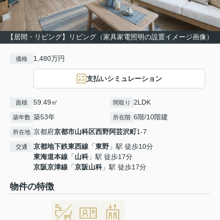
【居間・リビング】リビング（家具家電照明の設置イメージ画像）
1,480万円
価格
支払いシミュレーション
59.49㎡
2LDK
面積
間取り
築53年
6階/10階建
築年数
所在階
京都府
京都市山科区
西野阿芸沢町
1-7
所在地
京都地下鉄東西線
「
東野
」駅 徒歩10分
交通
東海道本線
「
山科
」駅 徒歩17分
京阪京津線
「
京阪山科
」駅 徒歩17分
物件の特徴