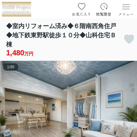
お気に入り
閲覧履歴
メニュー
◆室内リフォーム済み◆６階南西角住戸
◆地下鉄東野駅徒歩１０分◆山科住宅Ｂ
棟
1,480
万円
1
/
30