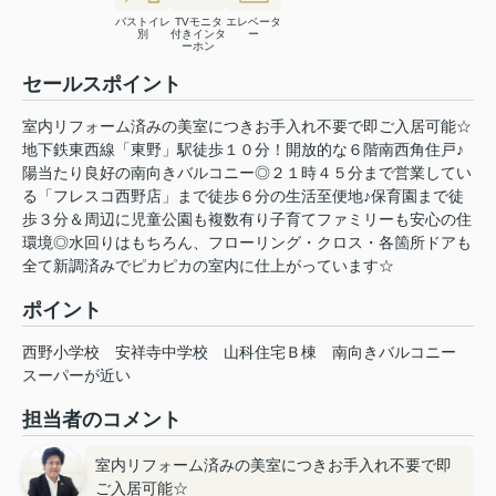
バストイレ
TVモニタ
エレベータ
別
付きインタ
ー
ーホン
セールスポイント
室内リフォーム済みの美室につきお手入れ不要で即ご入居可能☆
地下鉄東西線「東野」駅徒歩１０分！開放的な６階南西角住戸♪
陽当たり良好の南向きバルコニー◎２１時４５分まで営業してい
る「フレスコ西野店」まで徒歩６分の生活至便地♪保育園まで徒
歩３分＆周辺に児童公園も複数有り子育てファミリーも安心の住
環境◎水回りはもちろん、フローリング・クロス・各箇所ドアも
全て新調済みでピカピカの室内に仕上がっています☆
ポイント
西野小学校
安祥寺中学校
山科住宅Ｂ棟
南向きバルコニー
スーパーが近い
担当者のコメント
室内リフォーム済みの美室につきお手入れ不要で即
ご入居可能☆