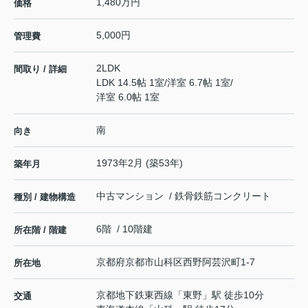
1,480万円
価格
5,000円
管理費
2LDK
間取り / 詳細
LDK 14.5帖 1室
/
洋室 6.7帖 1室
/
洋室 6.0帖 1室
南
向き
1973年2月 (築53年)
築年月
中古マンション / 鉄骨鉄筋コンクリート
種別 / 建物構造
6階 / 10階建
所在階 / 階建
京都府
京都市山科区
西野阿芸沢町
1-7
所在地
京都地下鉄東西線
「
東野
」駅 徒歩10分
交通