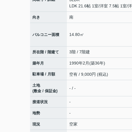
LDK 21.6帖 1室
/
洋室 7.5帖 1室
/
洋
南
向き
14.80㎡
バルコニー面積
3階 / 7階建
所在階 / 階建て
1990年2月(築36年)
築年月
駐車場 / 月額
空有 / 9,000円 (税込)
土地
- / -
(敷金 / 保証金)
-
接道状況
-
地勢
空家
現況