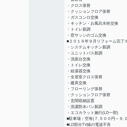
・クロス張替
・クッションフロア張替
・ガスコンロ交換
・キッチン・お風呂水栓交換
・トイレ新調
・窓サッシのゴム交換
■２０１６年９月リフォーム完了
・システムキッチン新調
・ユニットバス新調
・洗面台交換
・トイレ交換
・給湯器交換
・全居室クロス張替
・建具交換
・フローリング張替
・クッションフロア張替
・玄関収納設置
・洗濯防水パン新調
・エコカラット施行(LD一部)
■駐車場：空有(７,５００円～９,
■LD部分TV線の電波不良