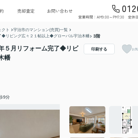
012
約
売却査定
お問い合わせ
営業時間：AM9:00～PM7:30 
ェクト
宇治市のマンション(売買)一覧
了◆リビング広々２１帖以上◆グローバル宇治木幡
3階
年５月リフォーム完了◆リビ
印刷する
お気
木幡
歩9分