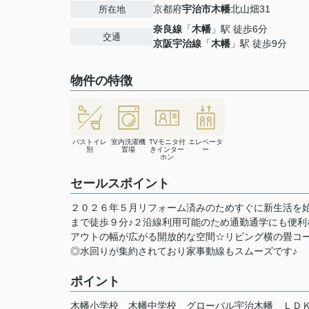
京都府
宇治市
木幡
北山畑31
所在地
奈良線
「
木幡
」駅 徒歩6分
交通
京阪宇治線
「
木幡
」駅 徒歩9分
物件の特徴
バストイレ
室内洗濯機
TVモニタ付
エレベータ
別
置場
きインター
ー
ホン
セールスポイント
２０２６年５月リフォーム済みのためすぐに新生活を
まで徒歩９分♪２沿線利用可能のため通勤通学にも便
アウトの幅が広がる開放的な空間☆リビング横の畳コ
◎水回りが集約されており家事動線もスムーズです♪
ポイント
木幡小学校
木幡中学校
グローバル宇治木幡
ＬＤ