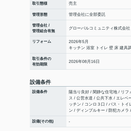
売主
取引態様
管理会社に全部委託
管理形態
管理会社 /
グローバルコミュニティ株式会社 /
管理組合有無
リフォーム
2026年5月
キッチン 浴室 トイレ 壁 床 建具
取引条件の
2026年08月16日
有効期限
設備条件
設備条件
陽当り良好 / 閑静な住宅地 / リフ
ス / 公営水道 / 公共下水 / エレ
ッチン / コンロ３口 / バス・トイ
ン / ディンプルキー / 防犯カメラ 
設備(その他)
-