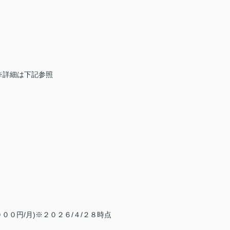
※詳細は下記参照
０００円/月)※２０２６/４/２８時点