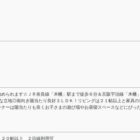
始められます☆ＪＲ奈良線「木幡」駅まで徒歩６分＆京阪宇治線「木幡
利な立地◎南向き陽当たり良好３ＬＤＫ！リビングは２１帖以上と家具の
ーナーは陽当たりも良くお子さまの遊び場やお昼寝スペースなどにぴっ
Ｋ２０帖以上
２沿線利用可