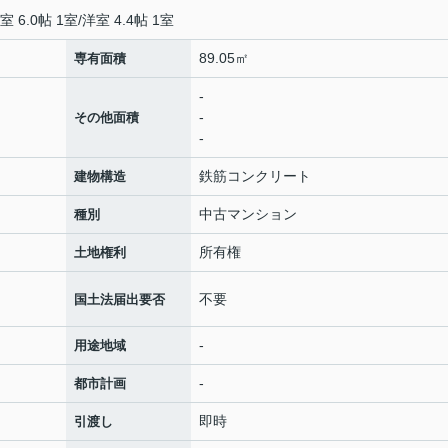
室 6.0帖 1室
/
洋室 4.4帖 1室
89.05㎡
専有面積
-
-
その他面積
-
鉄筋コンクリート
建物構造
中古マンション
種別
所有権
土地権利
不要
国土法届出要否
-
用途地域
-
都市計画
即時
引渡し