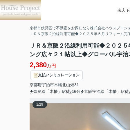
来店予
京都市伏見区で不動産をお探しなら株式会社ハウスプロジ
ＪＲ＆京阪２沿線利用可能◆２０２５年５月リフォーム完
ＪＲ＆京阪２沿線利用可能◆２０２５
ング広々２１帖以上◆グローバル宇治
2,380
万円
支払いシミュレーション
京都府
宇治市
木幡
北山畑31
奈良線「木幡」駅徒歩6分
京阪宇治線「木幡」駅徒
1
/
29