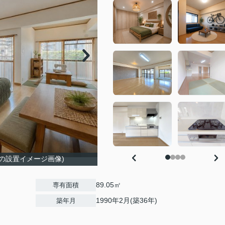
の設置イメージ画像)
89.05㎡
専有面積
1990年2月(築36年)
築年月