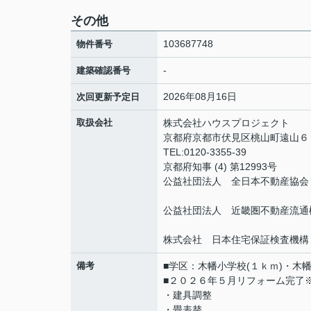
その他
103687748
物件番号
-
建築確認番号
2026年08月16日
次回更新予定日
取扱会社
株式会社ハウスプロジェクト
京都府京都市伏見区桃山町遠山
TEL:0120-3355-39
京都府知事 (4) 第12993号
公益社団法人 全日本不動産協会
公益社団法人 近畿圏不動産流通
株式会社 日本住宅保証検査機構
備考
■学区：木幡小学校(１ｋｍ)・木幡
■２０２６年５月リフォーム完了
・建具調整
・畳表替