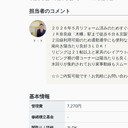
担当者のコメント
２０２６年５月リフォーム済みのためすぐ
ＪＲ奈良線「木幡」駅まで徒歩６分＆京阪
２沿線利用可能のため通勤通学にも便利な
Y ・ Y
南向き陽当たり良好３ＬＤＫ！
リビングは２１帖以上と家具のレイアウト
リビング横の畳コーナーは陽当たりも良く
水回りが集約されており家事動線もスムー
☆☆ご内覧可能です！お気軽にお問い合わ
基本情報
7,270円
管理費
-
修繕積立基金
間取り / 詳細
3LDK