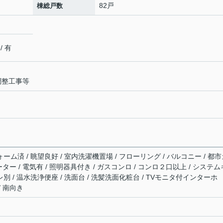
82戸
棟総戸数
 有
調整工事等
ォーム済 / 眺望良好 / 室内洗濯機置場 / フローリング / バルコニー / 都
ベーター / 電気有 / 照明器具付き / ガスコンロ / コンロ２口以上 / システム
レ別 / 温水洗浄便座 / 洗面台 / 洗髪洗面化粧台 / TVモニタ付インターホ
/ 南向き