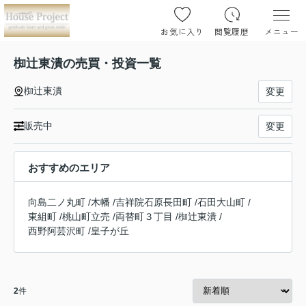
お気に入り
閲覧履歴
メニュー
椥辻東潰の売買・投資一覧
椥辻東潰
変更
販売中
変更
おすすめのエリア
向島二ノ丸町
/
木幡
/
吉祥院石原長田町
/
石田大山町
/
東組町
/
桃山町立売
/
両替町３丁目
/
椥辻東潰
/
西野阿芸沢町
/
皇子が丘
2
件