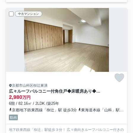
中古マンション
京都市山科区椥辻東潰
広々ルーフバルコニー付角住戸◆床暖房あり◆地下鉄東西線「椥辻」駅徒歩３分◆イーグルコート椥辻十条
2,980
万円
6階 / 82.16㎡ / 2LDK /築25年
京都地下鉄東西線「椥辻」駅 徒歩3分
東海道本線「山科」駅 徒歩33分
動画
地下鉄東西線「椥辻」駅徒歩３分！ 広々南向きルーフバルコニー付きの