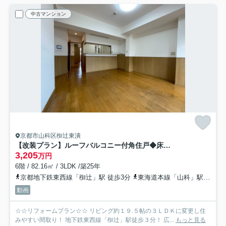
中古マンション
京都市山科区椥辻東潰
【改装プラン】ルーフバルコニー付角住戸◆床暖房付◆地下鉄椥辻駅徒歩３分◆イーグルコート椥辻十条
3,205
万円
6階 / 82.16㎡ / 3LDK /築25年
京都地下鉄東西線「椥辻」駅 徒歩3分
東海道本線「山科」駅 徒歩33分
動画
☆☆リフォームプラン☆☆ リビング約１９.５帖の３ＬＤＫに変更し住
みやすい間取り！ 地下鉄東西線「椥辻」駅徒歩３分！ 広...
もっと見る