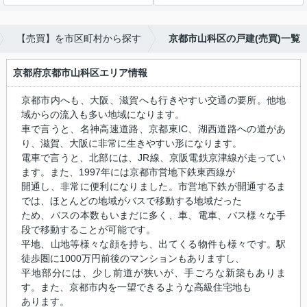
【売買】を市区町村から探す
京都市山科区の戸建(売買)一覧
京都府京都市山科区エリア情報
京都市内へも、大阪、滋賀へも行きやすい交通の要所。他地
域からの流入も多い地域になります。
車で言うと、名神高速道路、京都東IC、湖西道路への道があ
り、滋賀、大阪に非常に生きやすい形になります。
電車で言うと、北部には、JR線、京阪電鉄京津線が走ってい
ます。また、1997年には京都市営地下鉄東西線が
開通し、非常に便利になりました。市営地下鉄が開通するま
では、ほとんどの地域がバスで移動する地域だった
ため、バスの本数もいまだに多く、車、電車、バス様々な手
段で移動することが可能です。
平地、山地等様々な顔を持ち、出てくる物件も様々です。駅
徒歩圏に1000万円前後のマンションもありますし、
平地部分には、少し前道が狭いが、手ごろな新築もありま
す。また、京都市内を一望できるような高級住宅地も
あります。