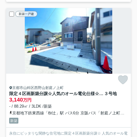
新築一戸建
京都市山科区西野山射庭ノ上町
限定４区画新築分譲☆人気のオール電化仕様☆設備充実☆駐車２台ＯＫ☆山科区西野山射庭ノ上町
３号地
3,140
万円
- / 88.29㎡ / 3LDK /新築
京都地下鉄東西線「椥辻」駅 バス6分 京阪バス「射庭ノ上町」 停歩3分
新築
永住にピッタリな閑静な住宅地に限定４区画新築分譲☆ 人気のオール電