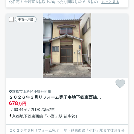
化住宅！ 全居室６帖以上のゆったり間取り◎ ６.５帖の...
もっと見る
中古一戸建
京都市山科区小野荘司町
２０２６年３月リフォーム完了◆地下鉄東西線「小野」駅徒歩９分◆山科区小野荘司町
678
万円
- / 60.44㎡ / 2LDK /築52年
京都地下鉄東西線「小野」駅 徒歩9分
２０２６年３月リフォーム完了！ 地下鉄東西線「小野」駅まで徒歩９分