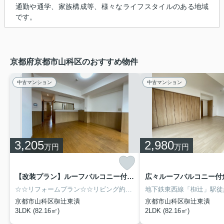
通勤や通学、家族構成等、様々なライフスタイルのある地域
です。
京都府京都市山科区のおすすめ物件
中古マンション
中古マンション
3,205
2,980
万円
万円
【改装プラン】ルーフバルコニー付角住戸◆床暖房付◆地下鉄椥辻駅徒歩３分◆イーグルコート椥辻十条
☆☆リフォームプラン☆☆リビング約１９.５帖の３ＬＤＫに変更し住みやすい間取り！地下鉄東西線「椥辻」駅徒歩３分！広々南向きルーフバルコニー付きの開放的な角住戸◎令和３年１０月改装済◎室内複合ガラス仕様です♪ＬＤＫ２ヶ所に床暖房があり寒い日も快適♪犬・猫１匹まで飼育可能◎宅配ＢＯＸ付で安心♪ドン・キホーテ京都山科店まで徒歩１分！スーパー・コンビニ・銀行等が徒歩３分圏内に揃う充実の周辺環境！
京都市山科区椥辻東潰
京都市山科区椥辻東潰
3LDK (82.16㎡)
2LDK (82.16㎡)