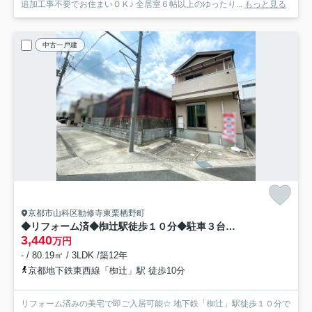
追加工事不要でお住まいＯＫ♪ 全居室６帖以上のゆったり...
もっと見る
中古一戸建
京都市山科区勧修寺東栗栖野町
◆リフォーム済◆椥辻駅徒歩１０分◆駐車３台可能◆角地◆スーパー徒歩５分◆山科区勧修寺東栗栖野町
3,440
万円
- / 80.19㎡ / 3LDK /築12年
京都地下鉄東西線「椥辻」駅 徒歩10分
リフォーム済みの美宅で即ご入居可能☆ 地下鉄「椥辻」駅徒歩１０分で