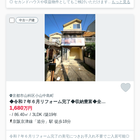
◎ セカンドハウスや収益物件としてもご検討いただけます...
もっと見る
中古一戸建
京都市山科区小山中島町
◆令和７年６月リフォーム完了◆収納豊富◆全居室６帖以上◆山科区小山中島町
1,680
万円
- / 86.40㎡ / 3LDK /築19年
京阪京津線「追分」駅 徒歩18分
令和７年６月リフォーム完了の美宅につきお手入れ不要でご入居可能◎