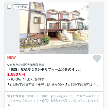
中古一戸建
NEW
京都市山科区大塚元屋敷町
「東野」駅徒歩２０分◆リフォーム済みの４ＬＤＫ◆堀込車庫ありで駐車１台可能◆山科区大塚元屋敷町
1,680
万円
- / 63.60㎡ / 4LDK /築49年
京都地下鉄東西線「東野」駅 徒歩20分
京都地下鉄東西線「椥辻」駅 徒歩20分
地下鉄東西線「東野」＆「椥辻」駅から徒歩２０分！２０２４年１０月
リフォーム済みの４ＬＤＫ住宅♪ 水回りを一新しリビングに...
もっと見
る