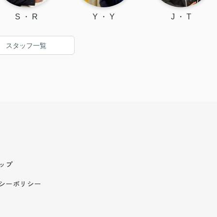
S ・ R
Y ・ Y
J ・ T
スタッフ一覧
ップ
シーポリシー