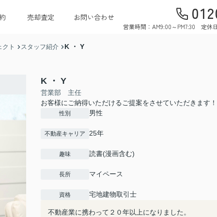
012
約
売却査定
お問い合わせ
営業時間：AM9:00～PM7:30 
K ・ Y
ェクト
スタッフ紹介
K ・ Y
営業部 主任
お客様にご納得いただけるご提案をさせていただきます！
男性
性別
25年
不動産キャリア
読書(漫画含む)
趣味
マイペース
長所
宅地建物取引士
資格
不動産業に携わって２０年以上になりました。