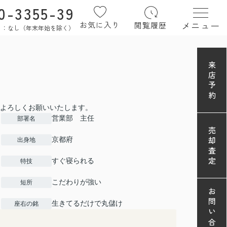
0-3355-39
メニュー
お気に入り
閲覧履歴
定休日：なし（年末年始を除く）
来店予約
よろしくお願いいたします。
営業部 主任
部署名
売却査定
京都府
出身地
すぐ寝られる
特技
こだわりが強い
短所
お問い合わせ
生きてるだけで丸儲け
座右の銘