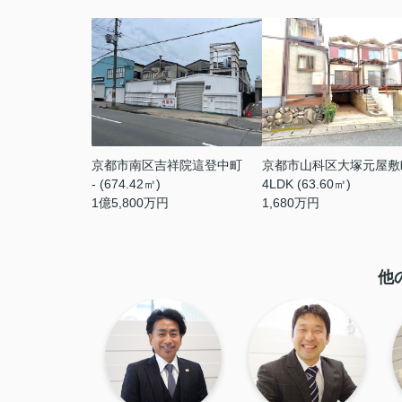
京都市南区吉祥院這登中町
京都市山科区大塚元屋敷
- (674.42㎡)
4LDK (63.60㎡)
1
億
5,800
万円
1,680
万円
他