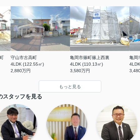
町
守山市古高町
亀岡市篠町篠上西裏
亀岡
4LDK (122.55㎡)
4LDK (110.13㎡)
4LDK
2,880
万円
3,580
万円
3,48
もっと見る
のスタッフを見る