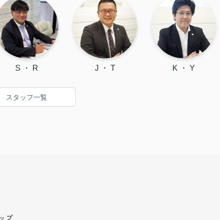
S ・ R
J ・ T
K ・ Y
スタッフ一覧
ップ