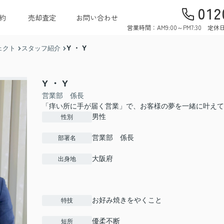
012
約
売却査定
お問い合わせ
営業時間：AM9:00～PM7:30 
Y ・ Y
ェクト
スタッフ紹介
Y ・ Y
営業部 係長
「痒い所に手が届く営業」で、お客様の夢を一緒に叶えて
男性
性別
営業部 係長
部署名
大阪府
出身地
お好み焼きをやくこと
特技
優柔不断
短所