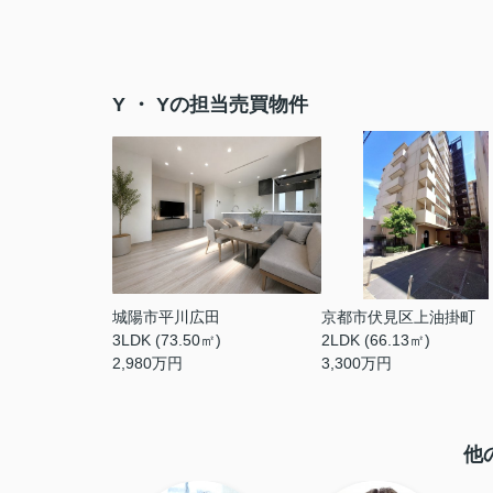
Y ・ Yの担当売買物件
城陽市平川広田
京都市伏見区上油掛町
3LDK (73.50㎡)
2LDK (66.13㎡)
2,980
万円
3,300
万円
他