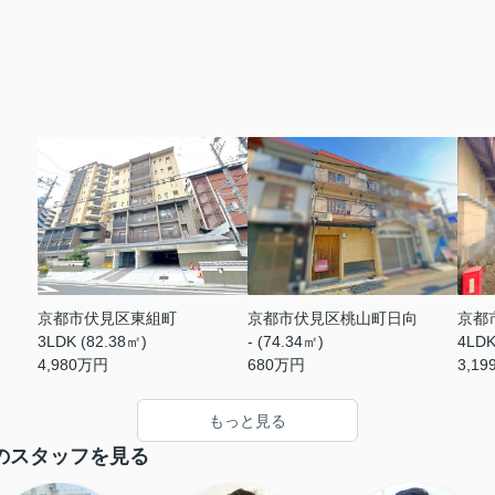
京都市伏見区東組町
京都市伏見区桃山町日向
京都
3LDK (82.38㎡)
- (74.34㎡)
4LDK
4,980
万円
680
万円
3,19
もっと見る
のスタッフを見る