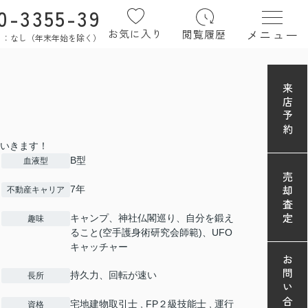
0-3355-39
メニュー
お気に入り
閲覧履歴
定休日：なし（年末年始を除く）
来店予約
いきます！
B型
血液型
売却査定
7年
不動産キャリア
キャンプ、神社仏閣巡り、自分を鍛え
趣味
ること(空手護身術研究会師範)、UFO
キャッチャー
お問い合わせ
持久力、回転が速い
長所
宅地建物取引士 , FP２級技能士 , 運行
資格