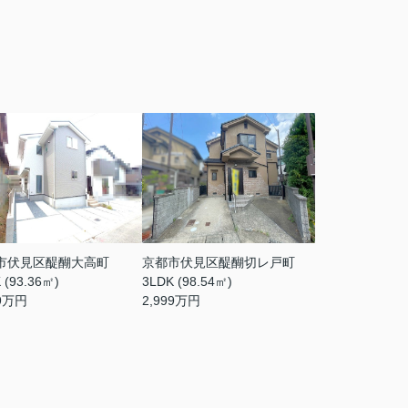
市伏見区醍醐大高町
京都市伏見区醍醐切レ戸町
 (93.36㎡)
3LDK (98.54㎡)
9
万円
2,999
万円