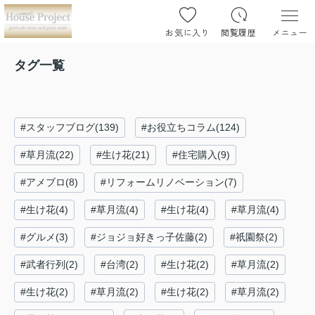
お気に入り
閲覧履歴
メニュー
タグ一覧
#スタッフブログ(139)
#お役立ちコラム(124)
#草月流(22)
#生け花(21)
#住宅購入(9)
#アメブロ(8)
#リフォームリノベーション(7)
#生け花(4)
#草月流(4)
#生け花(4)
#草月流(4)
#グルメ(3)
#ジョジョ好きっ子佐藤(2)
#祇園祭(2)
#武者行列(2)
#台湾(2)
#生け花(2)
#草月流(2)
#生け花(2)
#草月流(2)
#生け花(2)
#草月流(2)