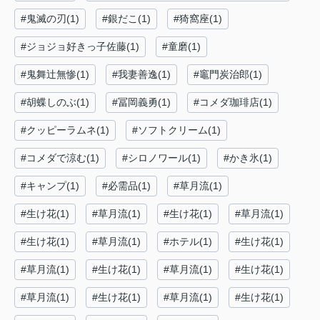
#鬼滅の刃(1)
#銀だこ(1)
#猗窩座(1)
#ジョジョ好きっ子佐藤(1)
#童磨(1)
#鬼舞辻無惨(1)
#我妻善逸(1)
#竈門炭治郎(1)
#胡蝶しのぶ(1)
#冨岡義勇(1)
#コメダ珈琲店(1)
#クッピーラムネ(1)
#ソフトクリーム(1)
#コメダで涼む(1)
#シロノワール(1)
#かき氷(1)
#キャンプ(1)
#必需品(1)
#草月流(1)
#生け花(1)
#草月流(1)
#生け花(1)
#草月流(1)
#生け花(1)
#草月流(1)
#ホテル(1)
#生け花(1)
#草月流(1)
#生け花(1)
#草月流(1)
#生け花(1)
#草月流(1)
#生け花(1)
#草月流(1)
#生け花(1)