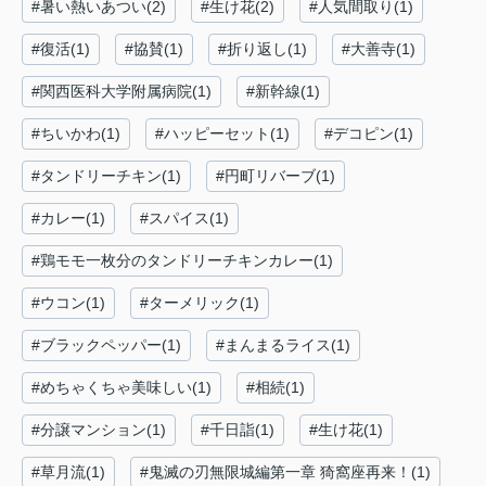
#暑い熱いあつい(2)
#生け花(2)
#人気間取り(1)
#復活(1)
#協賛(1)
#折り返し(1)
#大善寺(1)
#関西医科大学附属病院(1)
#新幹線(1)
#ちいかわ(1)
#ハッピーセット(1)
#デコピン(1)
#タンドリーチキン(1)
#円町リバーブ(1)
#カレー(1)
#スパイス(1)
#鶏モモ一枚分のタンドリーチキンカレー(1)
#ウコン(1)
#ターメリック(1)
#ブラックペッパー(1)
#まんまるライス(1)
#めちゃくちゃ美味しい(1)
#相続(1)
#分譲マンション(1)
#千日詣(1)
#生け花(1)
#草月流(1)
#鬼滅の刃無限城編第一章 猗窩座再来！(1)