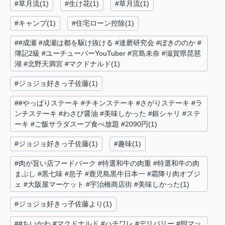
#草月流(1)
#生け花(1)
#草月流(1)
#キャンプ(1)
#住宅ローン控除(1)
##成瀬 #成瀬は都を駆け抜ける #達磨研究会 #ぼきののか #
簿記2級 #ユーチューバーYouTuber #宮島未奈 #滋賀県琵琶
湖 #北野天満宮 #マクドナルド(1)
#ジョジョ好きっ子佐藤(1)
##やっぱりステーキ #チキンステーキ #さがりステーキ #ラ
ンチステーキ #わさび醤油 #美味しかった #銀シャリ #ステ
ーキ #ご飯サラダスープ食べ放題 #2090円(1)
#ジョジョ好きっ子佐藤(1)
#趣味(1)
#肉が旨い店フードパーク #特選和牛の肉重 #特選和牛の肉
まぶし #黒七味 #息子 #鹿児島黒牛日本一 #霜降り肉オブジ
ェ #大阪屋マーケット #宇治橋商店街 #美味しかった(1)
#ジョジョ好きっ子佐藤より(1)
##ちいかわ #マクドナルド #ハチワレ #デリバリー #朝マッ