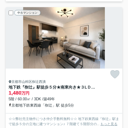
中古マンション
京都市山科区椥辻西潰
地下鉄『椥辻』駅徒歩５分★南東向き★３LＤＫ★リフォーム完了につき即入居ＯＫ★山科セントラルハイツ
1,480
万円
5階 / 60.00㎡ / 3DK /築49年
京都地下鉄東西線「椥辻」駅 徒歩5分
☆☆弊社売主物件につき仲介手数料無料☆☆ 地下鉄東西線『椥辻』駅ま
で徒歩５分の立地に建つマンション♪ ７階建て５階部分の...
もっと見る