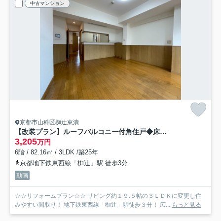
中古マンション
京都市山科区椥辻東潰
【改装プラン】ルーフバルコニー付角住戸◆床暖房付◆地下鉄椥辻駅徒歩３分◆イーグルコート椥辻十条
3,205
万円
6階 / 82.16㎡ / 3LDK /築25年
京都地下鉄東西線「椥辻」駅 徒歩3分
動画
☆☆リフォームプラン☆☆ リビング約１９.５帖の３ＬＤＫに変更し住
みやすい間取り！ 地下鉄東西線「椥辻」駅徒歩３分！ 広...
もっと見る