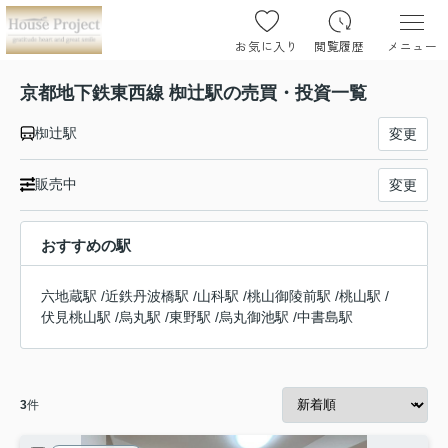
お気に入り
閲覧履歴
メニュー
京都地下鉄東西線 椥辻駅の売買・投資一覧
椥辻駅
変更
販売中
変更
おすすめの駅
六地蔵駅
/
近鉄丹波橋駅
/
山科駅
/
桃山御陵前駅
/
桃山駅
/
伏見桃山駅
/
烏丸駅
/
東野駅
/
烏丸御池駅
/
中書島駅
3
件