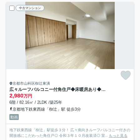
中古マンション
京都市山科区椥辻東潰
広々ルーフバルコニー付角住戸◆床暖房あり◆地下鉄東西線「椥辻」駅徒歩３分◆イーグルコート椥辻十条
2,980
万円
6階 / 82.16㎡ / 2LDK /築25年
京都地下鉄東西線「椥辻」駅 徒歩3分
動画
地下鉄東西線「椥辻」駅徒歩３分！ 広々南向きルーフバルコニー付きの
開放感にこだわった角住戸◎ 令和３年１０月改装済◎ 室...
もっと見る