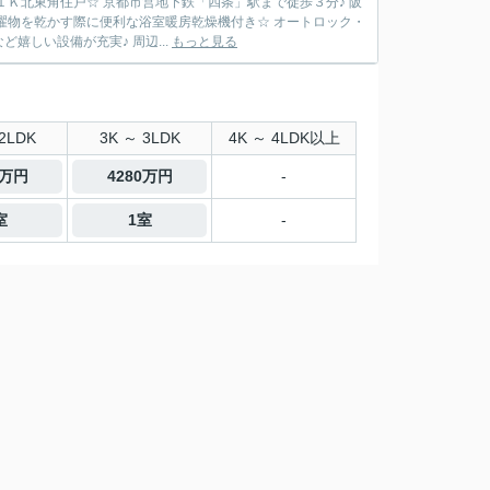
１Ｋ北東角住戸☆ 京都市営地下鉄「四条」駅まで徒歩３分♪ 阪
濯物を乾かす際に便利な浴室暖房乾燥機付き☆ オートロック・
しい設備が充実♪ 周辺...
もっと見る
2LDK
3K ～ 3LDK
4K ～ 4LDK以上
0万円
4280万円
-
室
1室
-