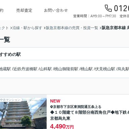
012
約
売却査定
お問い合わせ
営業時間：AM9:00～PM7:30 
阪急京都本線 
ェクト
沿線・駅から探す
阪急京都本線の売買・投資一覧
一覧
すすめの駅
地蔵駅
/
近鉄丹波橋駅
/
山科駅
/
桃山御陵前駅
/
桃山駅
/
伏見桃山駅
/
烏丸
中古マンション
NEW
京都市下京区
東洞院通五条上る
◆１０階建て８階部分南西角住戸◆地下鉄
京都烏丸東
4,490
万円