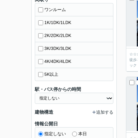
ワンルーム
1K/1DK/1LDK
2K/2DK/2LDK
3K/3DK/3LDK
☆☆
徒歩
4K/4DK/4LDK
ック
5K以上
駅・バス停からの時間
建物構造
追加する
情報公開日
指定しない
本日