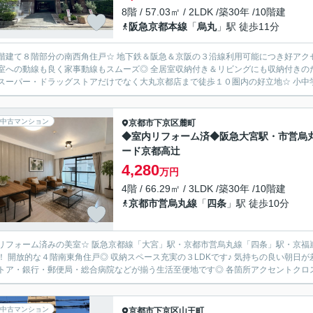
8階 / 57.03㎡ / 2LDK /築30年 /10階建
阪急京都本線
「
烏丸
」駅 徒歩11分
階建て８階部分の南西角住戸☆ 地下鉄＆阪急＆京阪の３沿線利用可能につき好アクセ
室への動線も良く家事動線もスムーズ◎ 全居室収納付き＆リビングにも収納付きのた
スーパー・ドラッグストアだけでなく大丸京都店まで徒歩１０圏内の好立地☆ 小中学
中古マンション
京都市下京区
麓町
◆室内リフォーム済◆阪急大宮駅・市営烏
ード京都高辻
4,280
万円
4階 / 66.29㎡ / 3LDK /築30年 /10階建
京都市営烏丸線
「
四条
」駅 徒歩10分
リフォーム済みの美室☆ 阪急京都線「大宮」駅・京都市営烏丸線「四条」駅・京福
！ 開放的な４階南東角住戸◎ 収納スペース充実の３LDKです♪ 気持ちの良い朝日
トア・銀行・郵便局・総合病院などが揃う生活至便地です◎ 各箇所アクセントクロス
中古マンション
京都市下京区
山王町