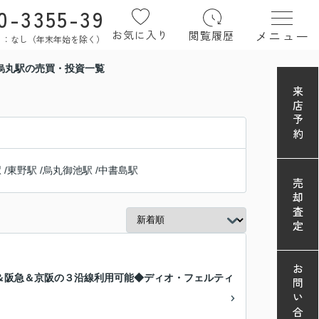
0-3355-39
メニュー
お気に入り
閲覧履歴
定休日：なし（年末年始を除く）
烏丸駅の売買・投資一覧
来店予約
駅
/
東野駅
/
烏丸御池駅
/
中書島駅
売却査定
お問い合わせ
＆阪急＆京阪の３沿線利用可能◆ディオ・フェルティ