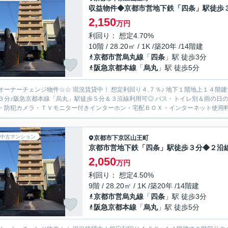
収益物件◆京都市営地下鉄「四条」駅徒歩
2,150
万円
利回り： 想定4.70%
10階 / 28.20㎡ / 1K /築20年 /14階建
京都市営烏丸線
「
四条
」駅 徒歩3分
阪急京都本線
「
烏丸
」駅 徒歩5分
オーナーチェンジ物件☆☆ 現況賃貸中！ 想定利回り４.７％♪ 地下１階地上１４階
３分♪阪急京都本線「烏丸」駅徒歩５分＆３沿線利用可◎ バス・トイレ別＆雨の日
・防犯カメラ・ＴＶモニター付きインターホン・宅配ＢＯＸ・インターネット使用料無料
中古マンション
京都市下京区
山王町
京都市営地下鉄「四条」駅徒歩３分◆２沿
2,050
万円
利回り： 想定4.50%
9階 / 28.20㎡ / 1K /築20年 /14階建
京都市営烏丸線
「
四条
」駅 徒歩3分
阪急京都本線
「
烏丸
」駅 徒歩5分