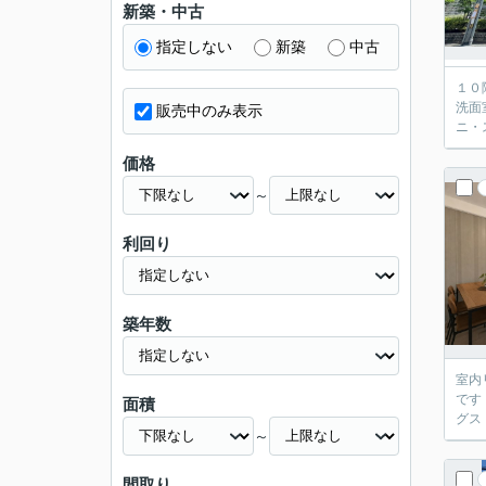
新築・中古
指定しない
新築
中古
１０
洗面
販売中のみ表示
ニ・
価格
～
利回り
築年数
室内
です
面積
グス
～
間取り