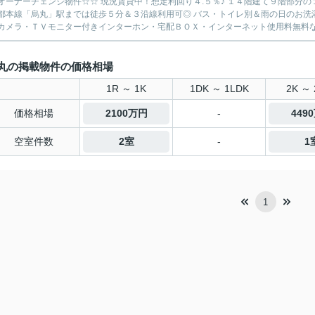
オーナーチェンジ物件☆☆ 現況賃貸中！想定利回り４.５％♪ １４階建て９階部分の
都本線「烏丸」駅までは徒歩５分＆３沿線利用可◎ バス・トイレ別＆雨の日のお洗
カメラ・ＴＶモニター付きインターホン・宅配ＢＯＸ・インターネット使用料無料など嬉
丸の掲載物件の価格相場
1R ～ 1K
1DK ～ 1LDK
2K ～ 
価格相場
2100万円
-
449
空室件数
2室
-
1
1