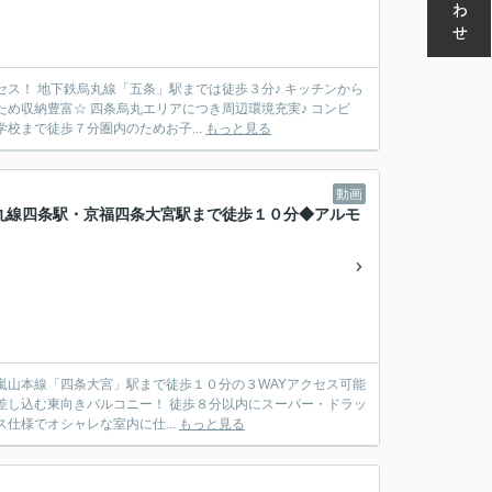
ス！ 地下鉄烏丸線「五条」駅までは徒歩３分♪ キッチンから
め収納豊富☆ 四条烏丸エリアにつき周辺環境充実♪ コンビ
校まで徒歩７分圏内のためお子...
もっと見る
動画
丸線四条駅・京福四条大宮駅まで徒歩１０分◆アルモ
嵐山本線「四条大宮」駅まで徒歩１０分の３WAYアクセス可能
が差し込む東向きバルコニー！ 徒歩８分以内にスーパー・ドラッ
仕様でオシャレな室内に仕...
もっと見る