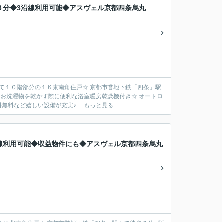
３分◆3沿線利用可能◆アスヴェル京都四条烏丸
建て１０階部分の１Ｋ東南角住戸☆ 京都市営地下鉄「四条」駅
のお洗濯物を乾かす際に便利な浴室暖房乾燥機付き☆ オートロ
など嬉しい設備が充実♪ ...
もっと見る
線利用可能◆収益物件にも◆アスヴェル京都四条烏丸