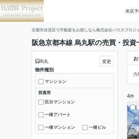
来店予
京都市伏見区で不動産をお探しなら株式会社ハウスプロジ
阪急京都本線 烏丸駅の売買・投資
お
烏丸
変更
物件種別
六
マンション
投資用
4
件
区分マンション
一棟アパート
一棟マンション
一棟ビル