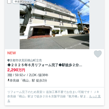
中古マンション
NEW
京都市伏見区桃山町立売
◆２０２５年６月リフォーム完了◆駅徒歩２分◆南向き◆エルシティ桃山
2,290
万円
3階 / 59.92㎡ / 2LDK /築38年
奈良線「桃山」駅 徒歩2分
リフォーム完了のため美室☆ 追加工事不要でお住まい可能です！ ＪＲ
奈良線『桃山』駅まで徒歩２分＆京阪宇治線『観月橋』駅ま...
もっと見
る