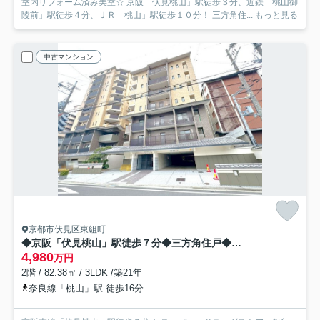
室内リフォーム済み美室☆ 京阪「伏見桃山」駅徒歩３分、近鉄「桃山御
陵前」駅徒歩４分、ＪＲ「桃山」駅徒歩１０分！ 三方角住...
もっと見る
中古マンション
京都市伏見区東組町
◆京阪「伏見桃山」駅徒歩７分◆三方角住戸◆収納充実３LDK◆エスリード伏見桃山壱番館
4,980
万円
2階 / 82.38㎡ / 3LDK /築21年
奈良線「桃山」駅 徒歩16分