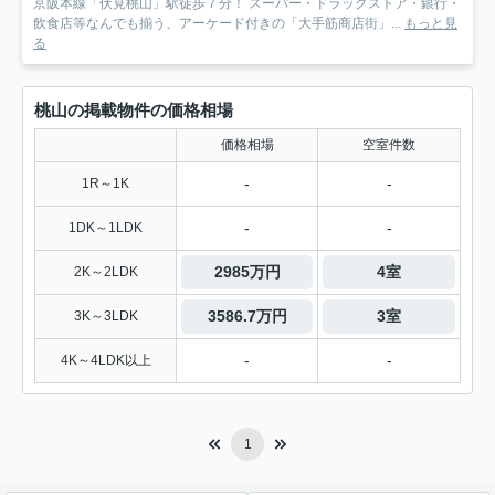
京阪本線「伏見桃山」駅徒歩７分！ スーパー・ドラッグストア・銀行・
飲食店等なんでも揃う、アーケード付きの「大手筋商店街」...
もっと見
る
桃山の掲載物件の価格相場
価格相場
空室件数
-
-
1R～1K
-
-
1DK～1LDK
2985万円
4室
2K～2LDK
3586.7万円
3室
3K～3LDK
-
-
4K～4LDK以上
1