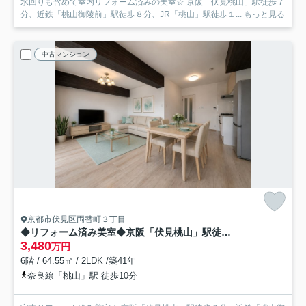
水回りも含めて室内リフォーム済みの美室☆ 京阪「伏見桃山」駅徒歩７
分、近鉄「桃山御陵前」駅徒歩８分、JR「桃山」駅徒歩１...
もっと見る
中古マンション
京都市伏見区両替町３丁目
◆リフォーム済み美室◆京阪「伏見桃山」駅徒歩３分◆三方角住戸◆藤和ライブタウン伏見桃山
3,480
万円
6階 / 64.55㎡ / 2LDK /築41年
奈良線「桃山」駅 徒歩10分