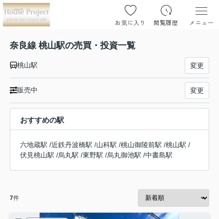
お気に入り
閲覧履歴
メニュー
奈良線 桃山駅の売買・投資一覧
桃山駅
変更
販売中
変更
おすすめの駅
六地蔵駅
/
近鉄丹波橋駅
/
山科駅
/
桃山御陵前駅
/
桃山駅
/
伏見桃山駅
/
烏丸駅
/
東野駅
/
烏丸御池駅
/
中書島駅
7
件