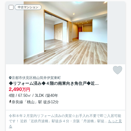
中古マンション
京都市伏見区桃山筒井伊賀東町
◆リフォーム済み◆４階の南東向き角住戸◆近鉄丹波橋駅徒歩４分◆コスモ丹波橋
2,490
万円
4階 / 67.50㎡ / 3LDK /築40年
奈良線「桃山」駅 徒歩12分
令和８年２月室内リフォーム済みの美室☆お手入れ不要で即ご入居可能
です！ 近鉄「近鉄丹波橋」駅徒歩４分・京阪「丹波橋」駅徒...
もっと見
る