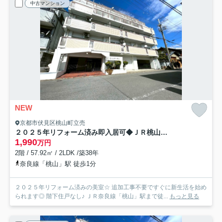
中古マンション
NEW
京都市伏見区桃山町立売
２０２５年リフォーム済み即入居可◆ＪＲ桃山駅徒歩１分＆３沿線利用可◆エルシティ桃山
1,990
万円
2階 / 57.92㎡ / 2LDK /築38年
奈良線「桃山」駅 徒歩1分
２０２５年リフォーム済みの美室☆ 追加工事不要ですぐに新生活を始め
られます◎ 階下住戸なし♪ ＪＲ奈良線「桃山」駅まで徒...
もっと見る