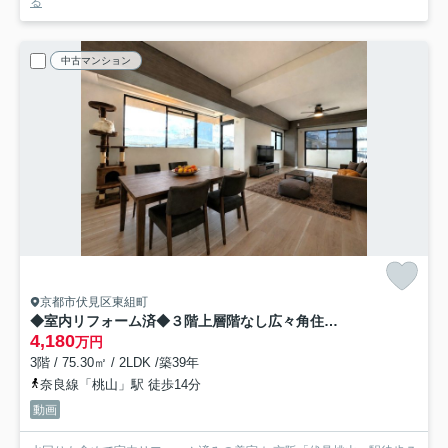
る
中古マンション
京都市伏見区東組町
◆室内リフォーム済◆３階上層階なし広々角住戸◆３沿線利用可能◆パークテラス桃山
4,180
万円
3階 / 75.30㎡ / 2LDK /築39年
奈良線「桃山」駅 徒歩14分
動画