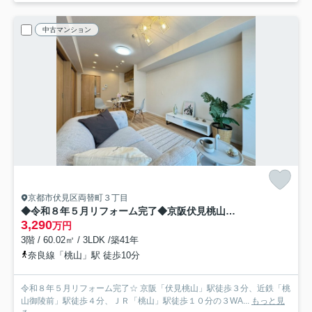
中古マンション
京都市伏見区両替町３丁目
◆令和８年５月リフォーム完了◆京阪伏見桃山駅徒歩３分◆三方角住戸◆藤和ライブタウン伏見桃山
3,290
万円
3階 / 60.02㎡ / 3LDK /築41年
奈良線「桃山」駅 徒歩10分
令和８年５月リフォーム完了☆ 京阪「伏見桃山」駅徒歩３分、近鉄「桃
山御陵前」駅徒歩４分、ＪＲ「桃山」駅徒歩１０分の３WA...
もっと見