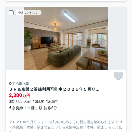
中古マンション
宇治市木幡
ＪＲ＆京阪２沿線利用可能◆２０２５年５月リフォーム完了◆リビング広々２１帖以上◆グローバル宇治木幡
2,380
万円
3階 / 89.05㎡ / 3LDK /築36年
奈良線「木幡」駅 徒歩6分
２０２６年５月リフォーム済みのためすぐに新生活を始められます☆ Ｊ
Ｒ奈良線「木幡」駅まで徒歩６分＆京阪宇治線「木幡」駅ま...
もっと見