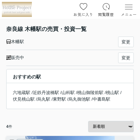
お気に入り
閲覧履歴
メニュー
奈良線 木幡駅の売買・投資一覧
木幡駅
変更
販売中
変更
おすすめの駅
六地蔵駅
/
近鉄丹波橋駅
/
山科駅
/
桃山御陵前駅
/
桃山駅
/
伏見桃山駅
/
烏丸駅
/
東野駅
/
烏丸御池駅
/
中書島駅
4
件