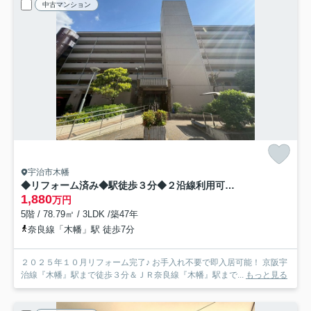
中古マンション
宇治市木幡
◆リフォーム済み◆駅徒歩３分◆２沿線利用可◆ペット可（規約有）◆ユニ宇治川マンション３号館
1,880
万円
5階 / 78.79㎡ / 3LDK /築47年
奈良線「木幡」駅 徒歩7分
２０２５年１０月リフォーム完了♪ お手入れ不要で即入居可能！ 京阪宇
治線『木幡』駅まで徒歩３分＆ＪＲ奈良線『木幡』駅まで...
もっと見る