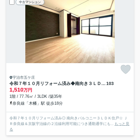
中古マンション
宇治市五ケ庄
令和７年１０月リフォーム済み◆南向き３ＬＤＫ◆ＪＲ＆京阪２沿線利用可◆グラン・ドムール宇治木幡
103
1,510
万円
1階 / 77.76㎡ / 3LDK /築35年
奈良線「木幡」駅 徒歩18分
令和７年１０月リフォーム済み◎ 南向きバルコニー３ＬＤＫ住戸☆ Ｊ
Ｒ奈良線＆京阪宇治線の２沿線利用可能につき通勤通学にも...
もっと見
る