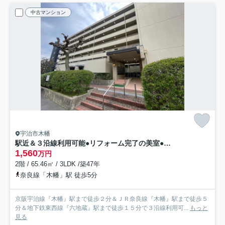
中古マンション
宇治市木幡
駅近＆３沿線利用可能●リフォーム完了の美室●南向き３ＬＤＫ●ペット飼育可能●ユニ宇治マンション１号棟
1,560
万円
2階 / 65.46㎡ / 3LDK /築47年
奈良線「木幡」駅 徒歩5分
京阪宇治線『木幡』駅まで徒歩２分＆ＪＲ奈良線『木幡』駅まで徒歩５
分＆地下鉄東西線『六地蔵』駅まで徒歩１５分で３沿線利用可...
もっと
見る