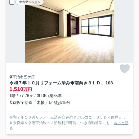
中古マンション
宇治市五ケ庄
令和７年１０月リフォーム済み◆南向き３ＬＤＫ◆ＪＲ＆京阪２沿線利用可◆グラン・ドムール宇治木幡
103
1,510
万円
1階 / 77.76㎡ / 3LDK /築35年
京阪宇治線「木幡」駅 徒歩15分
令和７年１０月リフォーム済み◎ 南向きバルコニー３ＬＤＫ住戸☆ Ｊ
Ｒ奈良線＆京阪宇治線の２沿線利用可能につき通勤通学にも...
もっと見
る