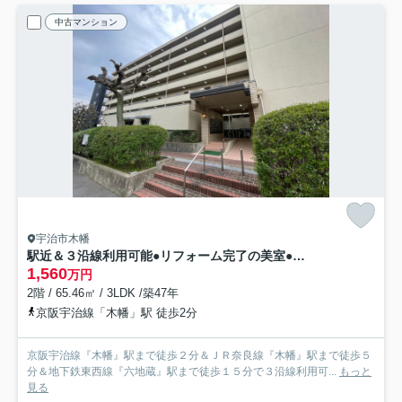
中古マンション
宇治市木幡
駅近＆３沿線利用可能●リフォーム完了の美室●南向き３ＬＤＫ●ペット飼育可能●ユニ宇治マンション１号棟
1,560
万円
2階 / 65.46㎡ / 3LDK /築47年
京阪宇治線「木幡」駅 徒歩2分
京阪宇治線『木幡』駅まで徒歩２分＆ＪＲ奈良線『木幡』駅まで徒歩５
分＆地下鉄東西線『六地蔵』駅まで徒歩１５分で３沿線利用可...
もっと
見る