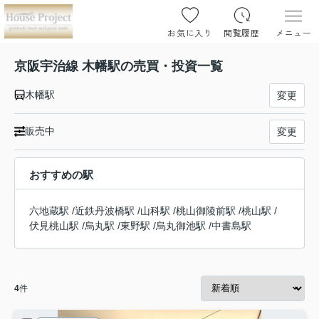
お気に入り
閲覧履歴
メニュー
京阪宇治線 木幡駅の売買・投資一覧
木幡駅
変更
販売中
変更
おすすめの駅
六地蔵駅
/
近鉄丹波橋駅
/
山科駅
/
桃山御陵前駅
/
桃山駅
/
伏見桃山駅
/
烏丸駅
/
東野駅
/
烏丸御池駅
/
中書島駅
4
件