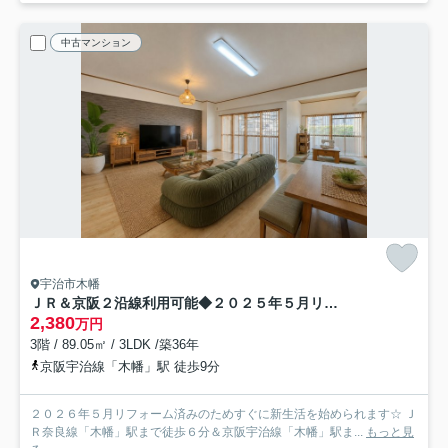
中古マンション
宇治市木幡
ＪＲ＆京阪２沿線利用可能◆２０２５年５月リフォーム完了◆リビング広々２１帖以上◆グローバル宇治木幡
2,380
万円
3階 / 89.05㎡ / 3LDK /築36年
京阪宇治線「木幡」駅 徒歩9分
２０２６年５月リフォーム済みのためすぐに新生活を始められます☆ Ｊ
Ｒ奈良線「木幡」駅まで徒歩６分＆京阪宇治線「木幡」駅ま...
もっと見