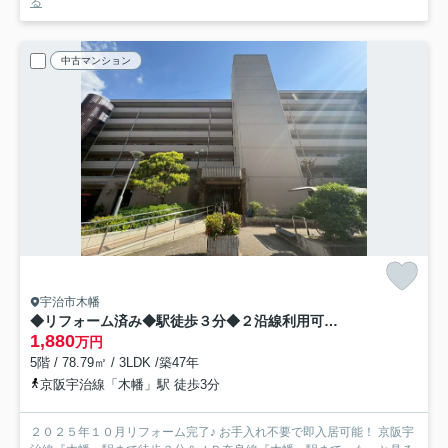
る
中古マンション
宇治市木幡
◆リフォーム済み◆駅徒歩３分◆２沿線利用可◆ペット可（規約有）◆ユニ宇治川マンション３号館
1,880
万円
5階 / 78.79㎡ / 3LDK /築47年
京阪宇治線「木幡」駅 徒歩3分
２０２５年１０月リフォーム完了♪ お手入れ不要で即入居可能！ 京阪宇