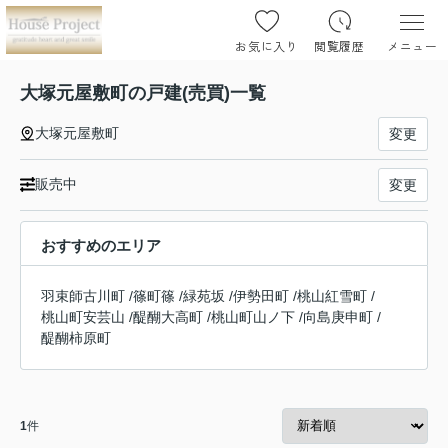
お気に入り
閲覧履歴
メニュー
大塚元屋敷町の戸建(売買)一覧
大塚元屋敷町
変更
販売中
変更
おすすめのエリア
羽束師古川町
/
篠町篠
/
緑苑坂
/
伊勢田町
/
桃山紅雪町
/
桃山町安芸山
/
醍醐大高町
/
桃山町山ノ下
/
向島庚申町
/
醍醐柿原町
1
件