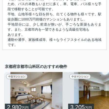
ため、バスの本数もいまだに多く、車、電車、バス様々な手
段で移動することが可能です。
平地、山地等様々な顔を持ち、出てくる物件も様々です。駅
徒歩圏に1000万円前後のマンションもありますし、
平地部分には、少し前道が狭いが、手ごろな新築もありま
す。また、京都市内を一望できるような高級住宅地も
あります。
通勤や通学、家族構成等、様々なライフスタイルのある地域
です。
京都府京都市山科区のおすすめ物件
中古マンション
中古マンション
2,980
3,205
万円
万円