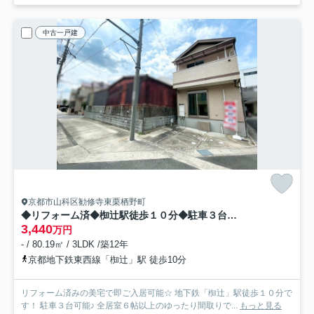
中古一戸建
京都市山科区勧修寺東栗栖野町
◆リフォーム済◆椥辻駅徒歩１０分◆駐車３台可能◆角地◆スーパー徒歩５分◆山科区勧修寺東栗栖野町
3,440
万円
- / 80.19㎡ / 3LDK /築12年
京都地下鉄東西線「椥辻」駅 徒歩10分
リフォーム済みの美宅で即ご入居可能☆ 地下鉄「椥辻」駅徒歩１０分で
す！ 駐車３台可能♪ 全居室６帖以上のゆったり間取りで...
もっと見る