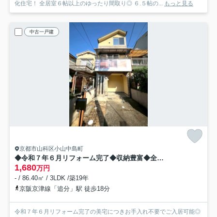
化住宅！ 全居室６帖以上のゆったり間取り◎ ６.５帖の...
もっと見る
中古一戸建
京都市山科区小山中島町
◆令和７年６月リフォーム完了◆収納豊富◆全居室６帖以上◆山科区小山中島町
1,680
万円
- / 86.40㎡ / 3LDK /築19年
京阪京津線「追分」駅 徒歩18分
令和７年６月リフォーム完了の美宅につきお手入れ不要でご入居可能◎