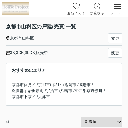
お気に入り
閲覧履歴
メニュー
京都市山科区の戸建(売買)一覧
京都市山科区
変更
3K,3DK,3LDK,販売中
変更
おすすめのエリア
京都市伏見区
/
京都市山科区
/
亀岡市
/
城陽市
/
綴喜郡宇治田原町
/
宇治市
/
八幡市
/
船井郡京丹波町
/
京都市下京区
/
大津市
4
件