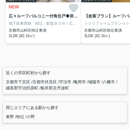
NEW
広々ルーフバルコニー付角住戸◆床暖房あり◆地下鉄東西線「椥辻」駅徒歩３分◆イーグルコート椥辻十条
地下鉄東西線「椥辻」駅徒歩３分！広々南向きルーフバルコニー付きの開放感にこだわった角住戸◎令和３年１０月改装済◎室内複合ガラス仕様です♪ＬＤＫ２ヶ所に床暖房があり寒い日も快適♪犬・猫１匹まで飼育可能◎全居室に収納スペースがあり住環境をさらに広くお使いいただけます♪宅配ＢＯＸ付で安心♪ドン・キホーテ京都山科店まで徒歩１分！スーパー・コンビニ・銀行等が徒歩３分圏内に揃う充実の周辺環境！
京都市山科区椥辻東潰
京都市山科区椥辻東潰
2LDK (82.16㎡)
3LDK (82.16㎡)
近くの市区町村から探す
京都市下京区
京都市伏見区
宇治市
亀岡市
城陽市
八幡市
綴喜郡宇治田原町
船井郡京丹波町
同じエリアにある駅から探す
東野
椥辻
小野