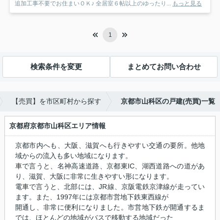
追加工事不要でお住まいＯＫ♪ 全居室６帖以上のゆったり...
もっと見る
1
検索条件を変更
まとめてお問い合わせ
【売買】を市区町村から探す
京都市山科区の戸建(売買)一覧
京都府京都市山科区エリア情報
京都市内へも、大阪、滋賀へも行きやすい交通の要所。他地
域からの流入も多い地域になります。
車で言うと、名神高速道路、京都東IC、湖西道路への道があ
り、滋賀、大阪に非常に生きやすい形になります。
電車で言うと、北部には、JR線、京阪電鉄京津線が走ってい
ます。また、1997年には京都市営地下鉄東西線が
開通し、非常に便利になりました。市営地下鉄が開通するま
では、ほとんどの地域がバスで移動する地域だった