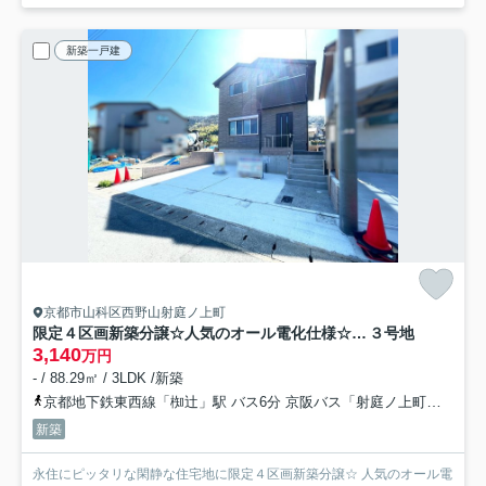
新築一戸建
京都市山科区西野山射庭ノ上町
限定４区画新築分譲☆人気のオール電化仕様☆設備充実☆駐車２台ＯＫ☆山科区西野山射庭ノ上町
３号地
3,140
万円
- / 88.29㎡ / 3LDK /新築
京都地下鉄東西線「椥辻」駅 バス6分 京阪バス「射庭ノ上町」 停歩3分
新築
永住にピッタリな閑静な住宅地に限定４区画新築分譲☆ 人気のオール電