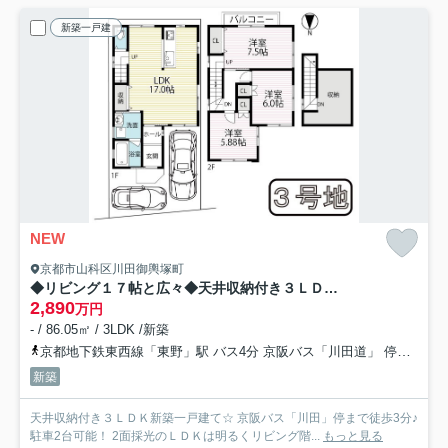
新築一戸建
NEW
京都市山科区川田御輿塚町
◆リビング１７帖と広々◆天井収納付き３ＬＤＫ◆駐車２台可能◆山科区川田御興塚町
2,890
万円
- / 86.05㎡ / 3LDK /新築
京都地下鉄東西線「東野」駅 バス4分 京阪バス「川田道」 停歩6分
新築
天井収納付き３ＬＤＫ新築一戸建て☆ 京阪バス「川田」停まで徒歩3分♪
駐車2台可能！ 2面採光のＬＤＫは明るくリビング階...
もっと見る