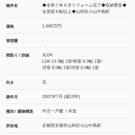
◆令和７年６月リフォーム完了◆収納豊富◆
物件名
全居室６帖以上◆山科区小山中島町
1,680万円
価格
-
管理費
3LDK
間取り / 詳細
LDK 13.5帖 1室
/
和室 6.0帖 1室
/
洋室 8.0帖 1室
/
洋室 6.0帖 1室
北
向き
2007年7月 (築19年)
築年月
中古一戸建 / 木造
種別 / 建物構造
京都府
京都市山科区
小山中島町
所在地