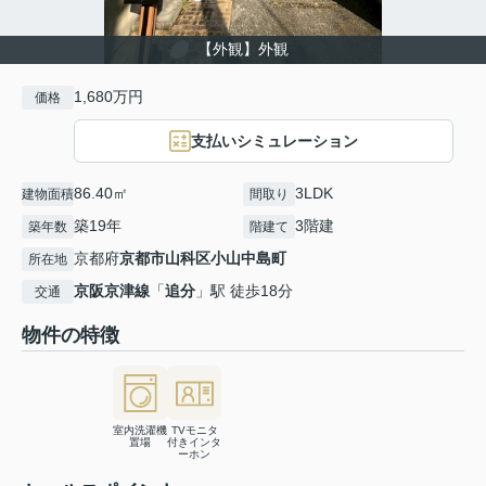
【外観】外観
1,680万円
価格
支払いシミュレーション
86.40㎡
3LDK
建物面積
間取り
築19年
3階建
築年数
階建て
京都府
京都市山科区
小山中島町
所在地
京阪京津線
「
追分
」駅 徒歩18分
交通
物件の特徴
室内洗濯機
TVモニタ
置場
付きインタ
ーホン