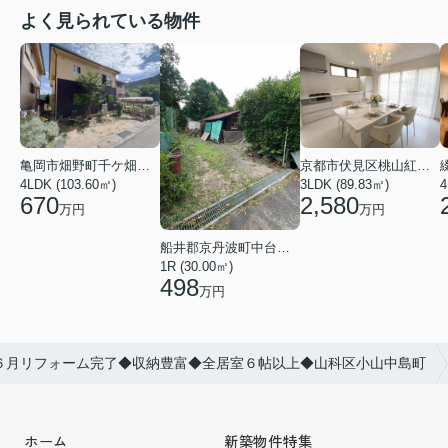
よく見られている物件
亀岡市畑野町千ケ畑高橋
京都市伏見区桃山紅雪町
4LDK (103.60㎡)
3LDK (89.83㎡)
4
670
2,580
万円
万円
船井郡京丹波町中台土橋
1R (30.00㎡)
498
万円
６月リフォーム完了◆収納豊富◆全居室６帖以上◆山科区小山中島町
ホーム
新築物件特集