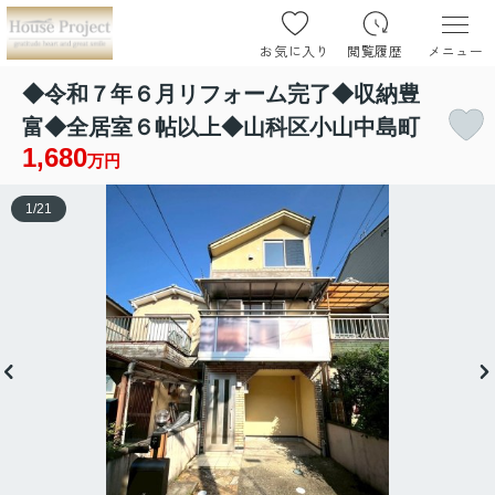
お気に入り
閲覧履歴
メニュー
◆令和７年６月リフォーム完了◆収納豊
富◆全居室６帖以上◆山科区小山中島町
1,680
万円
1
/
21