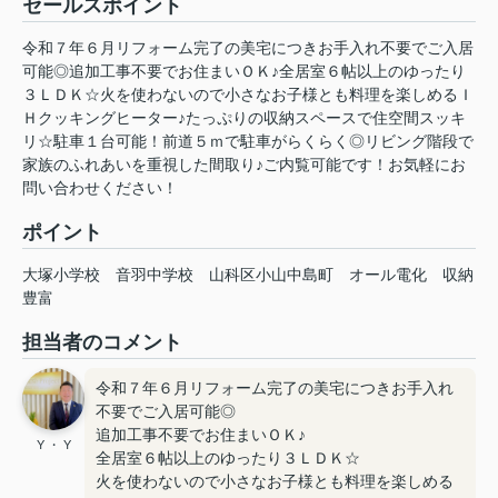
セールスポイント
令和７年６月リフォーム完了の美宅につきお手入れ不要でご入居
可能◎追加工事不要でお住まいＯＫ♪全居室６帖以上のゆったり
３ＬＤＫ☆火を使わないので小さなお子様とも料理を楽しめるＩ
Ｈクッキングヒーター♪たっぷりの収納スペースで住空間スッキ
リ☆駐車１台可能！前道５ｍで駐車がらくらく◎リビング階段で
家族のふれあいを重視した間取り♪ご内覧可能です！お気軽にお
問い合わせください！
ポイント
大塚小学校
音羽中学校
山科区小山中島町
オール電化
収納
豊富
担当者のコメント
令和７年６月リフォーム完了の美宅につきお手入れ
不要でご入居可能◎
追加工事不要でお住まいＯＫ♪
Y ・ Y
全居室６帖以上のゆったり３ＬＤＫ☆
火を使わないので小さなお子様とも料理を楽しめる