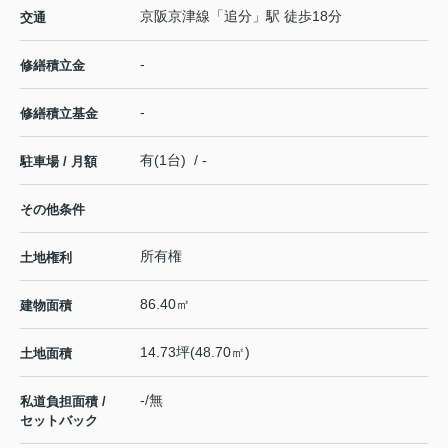
京阪京津線
「
追分
」駅 徒歩18分
交通
-
修繕積立金
-
修繕積立基金
有(1台) / -
駐車場 / 月額
その他条件
所有権
土地権利
86.40㎡
建物面積
14.73坪(48.70㎡)
土地面積
-/無
私道負担面積 /
セットバック