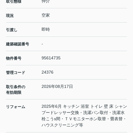
仲介
取引態様
空家
現況
即時
引渡し
-
建築確認番号
95614735
物件番号
24376
管理コード
2026年08月17日
取引条件の
有効期限
2025年6月 キッチン 浴室 トイレ 壁 床 シャン
リフォーム
プードレッサー交換・洗濯パン取付・洗濯水
栓こうs間・ＴＶモニターホン取替・畳表替・
ハウスクリーニング等