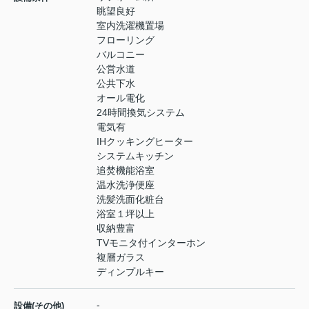
眺望良好
室内洗濯機置場
フローリング
バルコニー
公営水道
公共下水
オール電化
24時間換気システム
電気有
IHクッキングヒーター
システムキッチン
追焚機能浴室
温水洗浄便座
洗髪洗面化粧台
浴室１坪以上
収納豊富
TVモニタ付インターホン
複層ガラス
ディンプルキー
-
設備(その他)