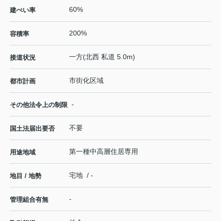
60%
建ぺい率
200%
容積率
一方(北西 私道 5.0m)
接道状況
市街化区域
都市計画
-
その他法令上の制限
不要
国土法届出要否
第一種中高層住居専用
用途地域
宅地 / -
地目 / 地勢
-
管理組合有無