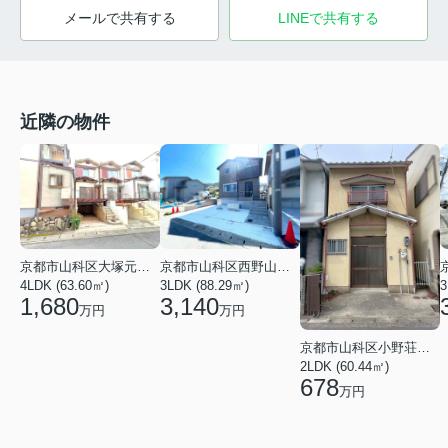
メールで共有する
LINEで共有する
近隣の物件
京都市山科区大塚元屋敷町
京都市山科区西野山射庭ノ上町
4LDK (63.60㎡)
3LDK (88.29㎡)
3
1,680
3,140
万円
万円
京都市山科区小野荘司町
2LDK (60.44㎡)
678
万円