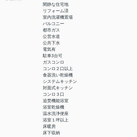
閑静な住宅地
リフォーム済
室内洗濯機置場
バルコニー
都市ガス
公営水道
公共下水
電気有
駐車3台可
ガスコンロ
コンロ２口以上
食器洗い乾燥機
システムキッチン
対面式キッチン
コンロ３口
追焚機能浴室
浴室乾燥機
温水洗浄便座
浴室１坪以上
床暖房
床下収納