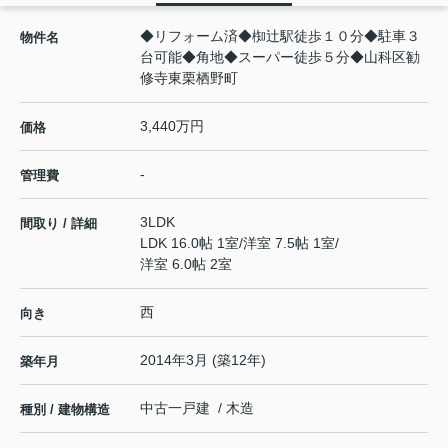
◆リフォーム済◆椥辻駅徒歩１０分◆駐車３
物件名
台可能◆角地◆スーパー徒歩５分◆山科区勧
修寺東栗栖野町
3,440万円
価格
-
管理費
3LDK
間取り / 詳細
LDK 16.0帖 1室
/
洋室 7.5帖 1室
/
洋室 6.0帖 2室
西
向き
2014年3月 (築12年)
築年月
中古一戸建 / 木造
種別 / 建物構造