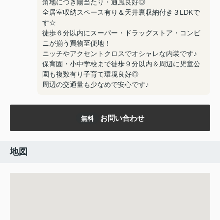
角地につき陽当たり・通風良好◎
全居室収納スペース有り＆天井裏収納付き３LDKで
す☆
徒歩６分以内にスーパー・ドラッグストア・コンビ
ニが揃う買物至便地！
ニッチやアクセントクロスでオシャレな内装です♪
保育園・小中学校まで徒歩９分以内＆周辺に児童公
園も複数有り子育て環境良好◎
周辺の交通量も少なめで安心です♪
お問い合わせ
無料
地図