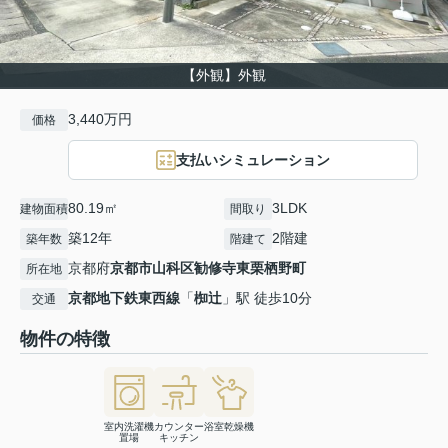
【外観】外観
3,440万円
価格
支払いシミュレーション
80.19㎡
3LDK
建物面積
間取り
築12年
2階建
築年数
階建て
京都府
京都市山科区
勧修寺東栗栖野町
所在地
京都地下鉄東西線
「
椥辻
」駅 徒歩10分
交通
物件の特徴
室内洗濯機
カウンター
浴室乾燥機
置場
キッチン