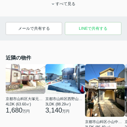
すべて見る
メールで共有する
LINEで共有する
近隣の物件
京都市山科区大塚元屋敷町
京都市山科区西野山射庭ノ上町
4LDK (63.60㎡)
3LDK (88.29㎡)
1,680
3,140
万円
万円
京都市山科区小山中島町