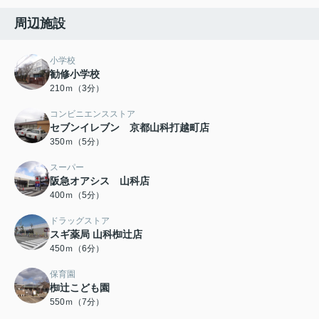
周辺施設
小学校
勧修小学校
210ｍ（3分）
コンビニエンスストア
セブンイレブン 京都山科打越町店
350ｍ（5分）
スーパー
阪急オアシス 山科店
400ｍ（5分）
ドラッグストア
スギ薬局 山科椥辻店
450ｍ（6分）
保育園
椥辻こども園
550ｍ（7分）