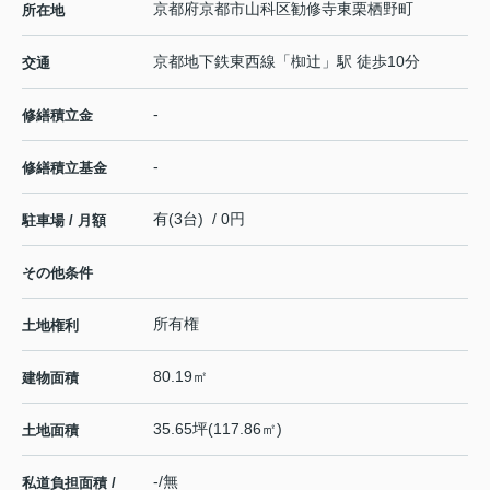
京都府
京都市山科区
勧修寺東栗栖野町
所在地
京都地下鉄東西線
「
椥辻
」駅 徒歩10分
交通
-
修繕積立金
-
修繕積立基金
有(3台) / 0円
駐車場 / 月額
その他条件
所有権
土地権利
80.19㎡
建物面積
35.65坪(117.86㎡)
土地面積
-/無
私道負担面積 /