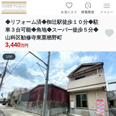
お気に入り
閲覧履歴
メニュー
◆リフォーム済◆椥辻駅徒歩１０分◆駐
車３台可能◆角地◆スーパー徒歩５分◆
山科区勧修寺東栗栖野町
3,440
万円
1
/
30