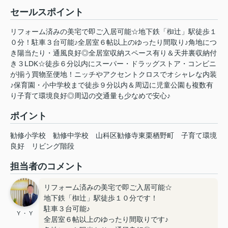
セールスポイント
リフォーム済みの美宅で即ご入居可能☆地下鉄「椥辻」駅徒歩１
０分！駐車３台可能♪全居室６帖以上のゆったり間取り♪角地につ
き陽当たり・通風良好◎全居室収納スペース有り＆天井裏収納付
き３LDK☆徒歩６分以内にスーパー・ドラッグストア・コンビニ
が揃う買物至便地！ニッチやアクセントクロスでオシャレな内装
♪保育園・小中学校まで徒歩９分以内＆周辺に児童公園も複数有
り子育て環境良好◎周辺の交通量も少なめで安心♪
ポイント
勧修小学校
勧修中学校
山科区勧修寺東栗栖野町
子育て環境
良好
リビング階段
担当者のコメント
リフォーム済みの美宅で即ご入居可能☆
地下鉄「椥辻」駅徒歩１０分です！
駐車３台可能♪
Y ・ Y
全居室６帖以上のゆったり間取りです♪