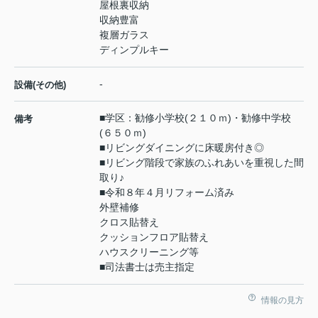
屋根裏収納
収納豊富
複層ガラス
ディンプルキー
-
設備(その他)
■学区：勧修小学校(２１０ｍ)・勧修中学校
備考
(６５０ｍ)
■リビングダイニングに床暖房付き◎
■リビング階段で家族のふれあいを重視した間
取り♪
■令和８年４月リフォーム済み
外壁補修
クロス貼替え
クッションフロア貼替え
ハウスクリーニング等
■司法書士は売主指定
情報の見方