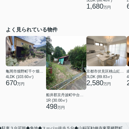
3LDK (86.40㎡)
2
1,680
万円
よく見られている物件
亀岡市畑野町千ケ畑高橋
京都市伏見区桃山紅雪町
4LDK (103.60㎡)
3LDK (89.83㎡)
4
670
2,580
万円
万円
船井郡京丹波町中台土橋
1R (30.00㎡)
498
万円
◆駐車３台可能◆角地◆スーパー徒歩５分◆山科区勧修寺東栗栖野町