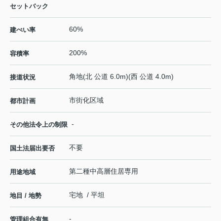
セットバック
60%
建ぺい率
200%
容積率
角地(北 公道 6.0m)(西 公道 4.0m)
接道状況
市街化区域
都市計画
-
その他法令上の制限
不要
国土法届出要否
第二種中高層住居専用
用途地域
宅地 / 平坦
地目 / 地勢
-
管理組合有無