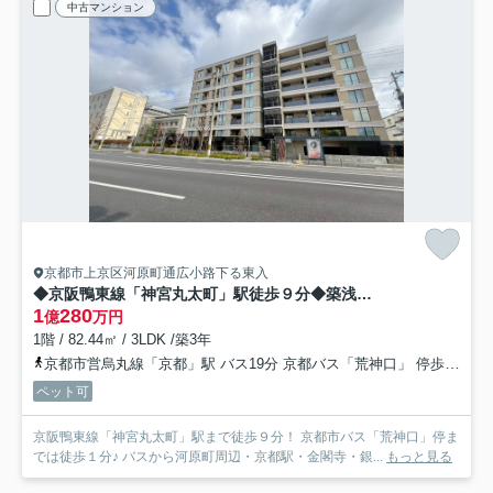
中古マンション
京都市上京区河原町通広小路下る東入
◆京阪鴨東線「神宮丸太町」駅徒歩９分◆築浅３LDK角住戸◆ペット飼育可能◆ローレルコート京都御所東
1
280
億
万円
1階 / 82.44㎡ / 3LDK /築3年
京都市営烏丸線「京都」駅 バス19分 京都バス「荒神口」 停歩1分
ペット可
京阪鴨東線「神宮丸太町」駅まで徒歩９分！ 京都市バス「荒神口」停ま
では徒歩１分♪ バスから河原町周辺・京都駅・金閣寺・銀...
もっと見る