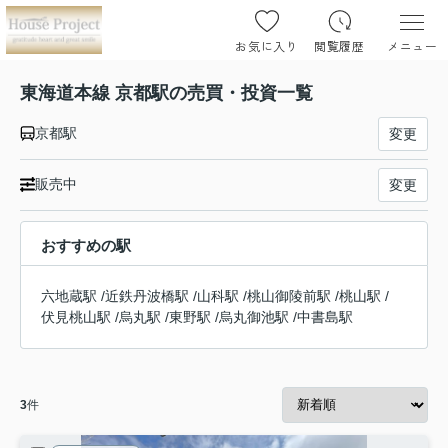
お気に入り
閲覧履歴
メニュー
東海道本線 京都駅の売買・投資一覧
京都駅
変更
販売中
変更
おすすめの駅
六地蔵駅
/
近鉄丹波橋駅
/
山科駅
/
桃山御陵前駅
/
桃山駅
/
伏見桃山駅
/
烏丸駅
/
東野駅
/
烏丸御池駅
/
中書島駅
3
件