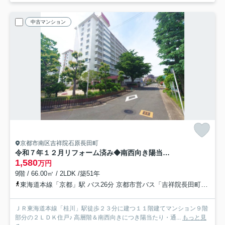
中古マンション
京都市南区吉祥院石原長田町
令和７年１２月リフォーム済み◆南西向き陽当たり良好２ＬＤＫ◆桂川ハイツ２号館
1,580
万円
9階 / 66.00㎡ / 2LDK /築51年
東海道本線「京都」駅 バス26分 京都市営バス「吉祥院長田町」 停歩3分
ＪＲ東海道本線「桂川」駅徒歩２３分に建つ１１階建てマンション９階
部分の２ＬＤＫ住戸♪ 高層階＆南西向きにつき陽当たり・通...
もっと見