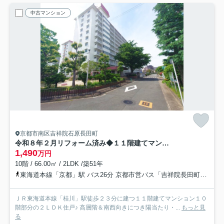
中古マンション
京都市南区吉祥院石原長田町
令和８年２月リフォーム済み◆１１階建てマンション１０階部分南西向き２ＬＤＫ住戸◆桂川ハイツ２号館
1,490
万円
10階 / 66.00㎡ / 2LDK /築51年
東海道本線「京都」駅 バス26分 京都市営バス「吉祥院長田町」 停歩3分
ＪＲ東海道本線「桂川」駅徒歩２３分に建つ１１階建てマンション１０
階部分の２ＬＤＫ住戸♪ 高層階＆南西向きにつき陽当たり・...
もっと見
る