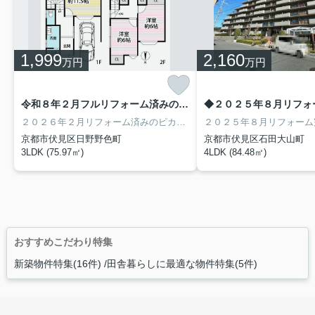
1,999
2,160
万円
万円
令和８年２月フルリフォーム済みのピカピカ３ＬＤＫ住宅◆全居室６帖以上＆収納付き◆伏見区日野野色町
２０２６年２月リフォーム済みのピカピカ３ＬＤＫ住宅！地下鉄東西線「石田」駅まで車で７分、ＪＲ奈良線「六地蔵」駅まで車で９分の立地♪お手入れ要らずで即ご入居ＯＫ！全居室６帖以上＆収納付き！新調したＬ字型のキッチンは食洗機付きで調理スペースも広々でお料理もはかどります☆お風呂やトイレ、洗面化粧台などの水回りも一新しました！スーパー・コンビニまで徒歩５分、ドラッグストアまで徒歩６分の買物至便地です♪
京都市伏見区日野野色町
京都市伏見区石田大山町
3LDK (75.97㎡)
4LDK (84.48㎡)
おすすめこだわり特集
新築物件特集(16件)
田舎暮らしに最適な物件特集(5件)