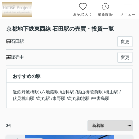
お気に入り
閲覧履歴
メニュー
京都地下鉄東西線 石田駅の売買・投資一覧
石田駅
変更
販売中
変更
おすすめの駅
近鉄丹波橋駅
/
六地蔵駅
/
山科駅
/
桃山御陵前駅
/
桃山駅
/
伏見桃山駅
/
烏丸駅
/
東野駅
/
烏丸御池駅
/
中書島駅
2
件