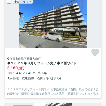
中古マンション
京都市伏見区石田大山町
◆２０２５年８月リフォーム完了◆２面ワイドバルコニー付き◆最上階◆角部屋◆ルネ伏見東
2,160
万円
7階 / 84.48㎡ / 4LDK /築36年
京都地下鉄東西線「石田」駅 徒歩7分
２０２５年８月リフォーム完了☆ 地下鉄東西線『石田』駅まで徒歩７分
の便利な住環境◎ 最上階＆角部屋につき眺望・通風良好で...
もっと見る