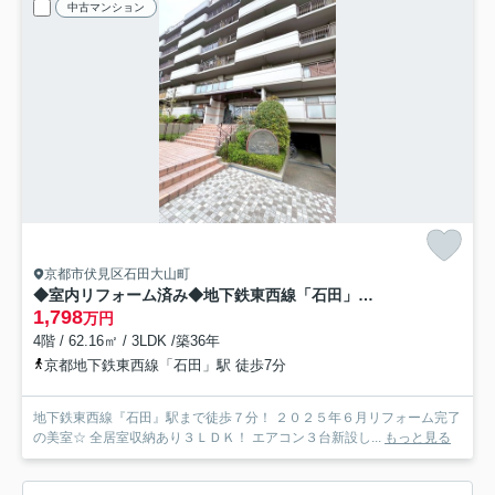
中古マンション
京都市伏見区石田大山町
◆室内リフォーム済み◆地下鉄東西線「石田」駅徒歩７分◆エアコン３台新設の３ＬＤＫ◆ルネ伏見東
1,798
万円
4階 / 62.16㎡ / 3LDK /築36年
京都地下鉄東西線「石田」駅 徒歩7分
地下鉄東西線『石田』駅まで徒歩７分！ ２０２５年６月リフォーム完了
の美室☆ 全居室収納あり３ＬＤＫ！ エアコン３台新設し...
もっと見る