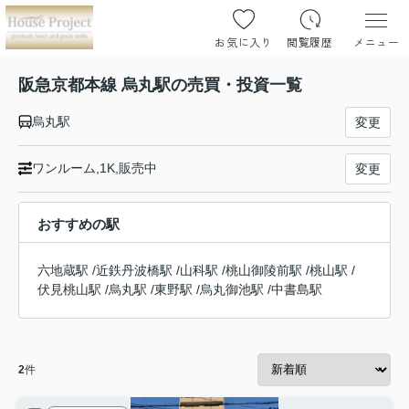
お気に入り
閲覧履歴
メニュー
阪急京都本線 烏丸駅の売買・投資一覧
烏丸駅
変更
ワンルーム,1K,販売中
変更
おすすめの駅
六地蔵駅
/
近鉄丹波橋駅
/
山科駅
/
桃山御陵前駅
/
桃山駅
/
伏見桃山駅
/
烏丸駅
/
東野駅
/
烏丸御池駅
/
中書島駅
2
件