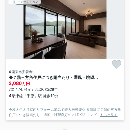
中古マンション
栗東市安養寺
◆７階三方角住戸につき陽当たり・通風・眺望良好◆全居室窓あり◆ヴェルドミール栗東
2,080
万円
7階 / 74.74㎡ / 3LDK /築29年
草津線「手原」駅 徒歩19分
令和８年３月室内リフォーム済みで即入居可能☆ ８階建て７階の三方角
住戸につき陽当たり・通風・眺望良好の３LDK◎ コンビ...
もっと見る