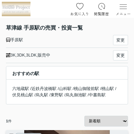
お気に入り
閲覧履歴
メニュー
草津線 手原駅の売買・投資一覧
手原駅
変更
3K,3DK,3LDK,販売中
変更
おすすめの駅
六地蔵駅
/
近鉄丹波橋駅
/
山科駅
/
桃山御陵前駅
/
桃山駅
/
伏見桃山駅
/
烏丸駅
/
東野駅
/
烏丸御池駅
/
中書島駅
1
件