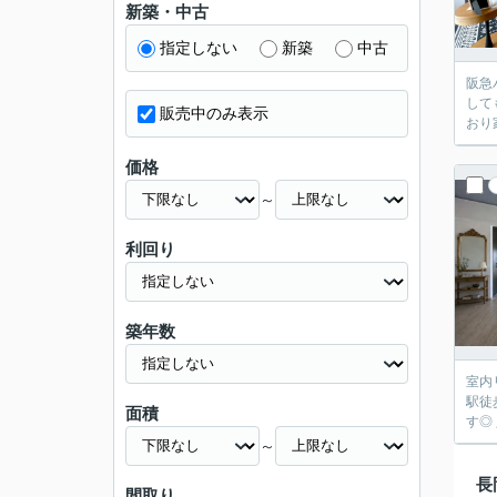
新築・中古
指定しない
新築
中古
阪急
して
販売中のみ表示
おり
価格
～
利回り
築年数
室内
駅徒
面積
す◎
～
長
間取り