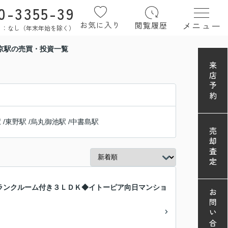
0-3355-39
メニュー
お気に入り
閲覧履歴
定休日：なし（年末年始を除く）
京駅の売買・投資一覧
来店予約
駅
/
東野駅
/
烏丸御池駅
/
中書島駅
売却査定
ランクルーム付き３ＬＤＫ◆イトーピア向日マンショ
お問い合わせ