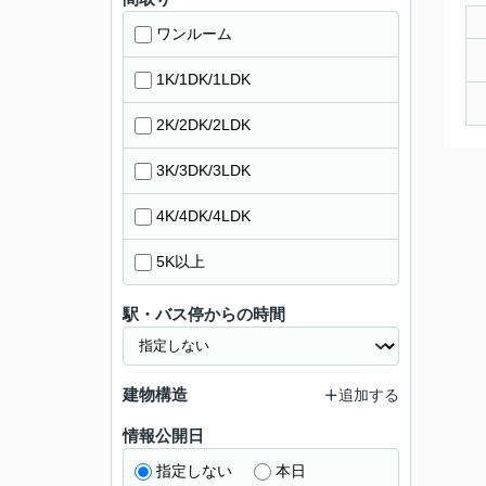
ワンルーム
1K/1DK/1LDK
2K/2DK/2LDK
3K/3DK/3LDK
4K/4DK/4LDK
5K以上
駅・バス停からの時間
建物構造
追加する
情報公開日
指定しない
本日