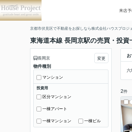
来店予
京都市伏見区で不動産をお探しなら株式会社ハウスプロジ
東海道本線 長岡京駅の売買・投資
お
長岡京
変更
物件種別
六
マンション
投資用
2
件
区分マンション
一棟アパート
一棟マンション
一棟ビル