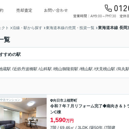
012
約
売却査定
お問い合わせ
営業時間：AM9:00～PM7:30 
東海道本線 長岡
ェクト
沿線・駅から探す
東海道本線の売買・投資一覧
一覧
すすめの駅
地蔵駅
/
近鉄丹波橋駅
/
山科駅
/
桃山御陵前駅
/
桃山駅
/
伏見桃山駅
/
烏丸
中古マンション
向日市
上植野町
令和７年７月リフォーム完了◆南向き＆ト
ンC棟
1,590
万円
7階 / 69.46㎡ / 3LDK /築50年 /7階建