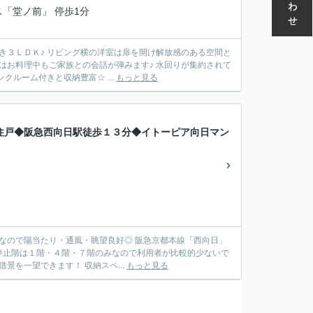
ス「堂ノ前」 停歩1分
き３ＬＤＫ♪ リビング横の洋室は扉を開け解放感のある空間と
はお料理中もご家族との会話が弾みます♪ 水回りが集約されて
ルーム付きと収納豊富☆ ...
もっと見る
住戸◆阪急西向日駅徒歩１３分◆イトーピア向日マン
なので陽当たり・通風・眺望良好◎ 阪急京都本線「西向日」
の停止階は１階・４階・７階のみなので利用者が比較的少ないで
景を一望できます！ 収納スペ...
もっと見る