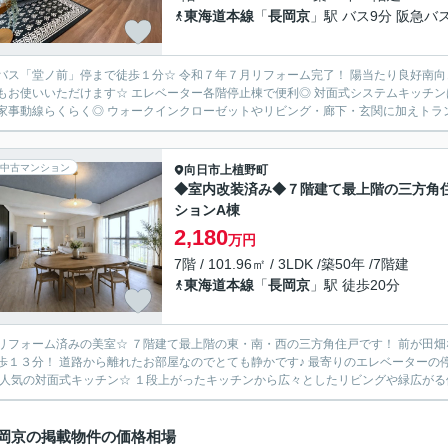
東海道本線
「
長岡京
」駅 バス9分 阪急バ
バス「堂ノ前」停まで徒歩１分☆ 令和７年７月リフォーム完了！ 陽当たり良好南向
もお使いいただけます☆ エレベーター各階停止棟で便利◎ 対面式システムキッチン
家事動線らくらく◎ ウォークインクローゼットやリビング・廊下・玄関に加えトランク
中古マンション
向日市
上植野町
◆室内改装済み◆７階建て最上階の三方角
ションA棟
2,180
万円
7階 / 101.96㎡ / 3LDK /築50年 /7階建
東海道本線
「
長岡京
」駅 徒歩20分
リフォーム済みの美室☆ ７階建て最上階の東・南・西の三方角住戸です！ 前が田畑
歩１３分！ 道路から離れたお部屋なのでとても静かです♪ 最寄りのエレベーター
 人気の対面式キッチン☆ １段上がったキッチンから広々としたリビングや緑広がる借
岡京の掲載物件の価格相場