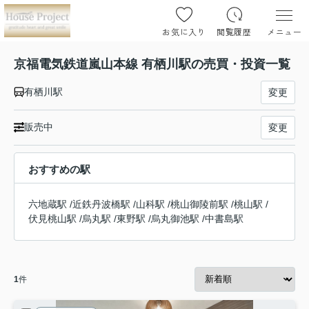
お気に入り
閲覧履歴
メニュー
京福電気鉄道嵐山本線 有栖川駅の売買・投資一覧
有栖川駅
変更
販売中
変更
おすすめの駅
六地蔵駅
/
近鉄丹波橋駅
/
山科駅
/
桃山御陵前駅
/
桃山駅
/
伏見桃山駅
/
烏丸駅
/
東野駅
/
烏丸御池駅
/
中書島駅
1
件