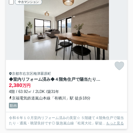
中古マンション
京都市右京区梅津罧原町
◆室内リフォーム済み◆４階角住戸で陽当たり・通風・眺望良好◆阪急「松尾大社」駅徒歩９分◆グレース嵐山
2,380
万円
4階 / 63.92㎡ / 2LDK /築31年
京福電気鉄道嵐山本線「有栖川」駅 徒歩18分
動画
令和６年１０月室内リフォーム済みの美室☆ ５階建て４階角住戸で陽当
たり・通風・眺望良好です◎ 阪急嵐山線「松尾大社」駅徒...
もっと見る