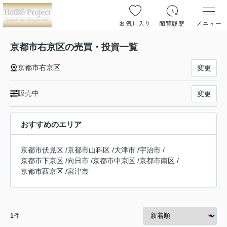
お気に入り
閲覧履歴
メニュー
京都市右京区の売買・投資一覧
京都市右京区
変更
販売中
変更
おすすめのエリア
京都市伏見区
/
京都市山科区
/
大津市
/
宇治市
/
京都市下京区
/
向日市
/
京都市中京区
/
京都市南区
/
京都市西京区
/
宮津市
1
件