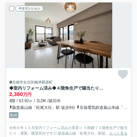
中古マンション
京都市右京区梅津罧原町
◆室内リフォーム済み◆４階角住戸で陽当たり・通風・眺望良好◆阪急「松尾大社」駅徒歩９分◆グレース嵐山
2,380
万円
4階 / 63.92㎡ / 2LDK /築31年
阪急嵐山線「松尾大社」駅 徒歩9分
京福電気鉄道嵐山本線「有栖川」駅 徒歩18分
動画
令和６年１０月室内リフォーム済みの美室☆ ５階建て４階角住戸で陽当
たり・通風・眺望良好です◎ 阪急嵐山線「松尾大社」駅徒...
もっと見る