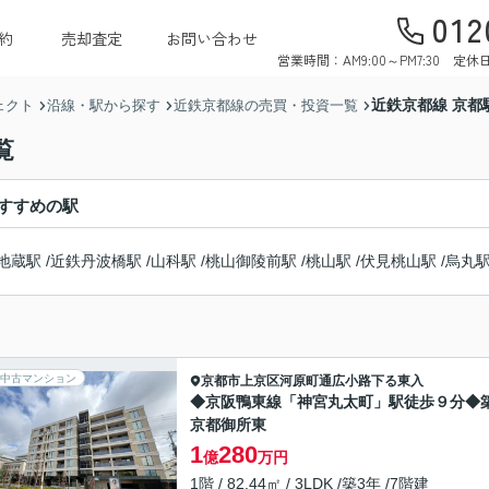
012
約
売却査定
お問い合わせ
営業時間：AM9:00～PM7:30 
近鉄京都線 京都
ェクト
沿線・駅から探す
近鉄京都線の売買・投資一覧
覧
すすめの駅
地蔵駅
/
近鉄丹波橋駅
/
山科駅
/
桃山御陵前駅
/
桃山駅
/
伏見桃山駅
/
烏丸
中古マンション
京都市上京区
河原町通広小路下る東入
◆京阪鴨東線「神宮丸太町」駅徒歩９分◆
京都御所東
1
280
億
万円
1階 / 82.44㎡ / 3LDK /築3年 /7階建