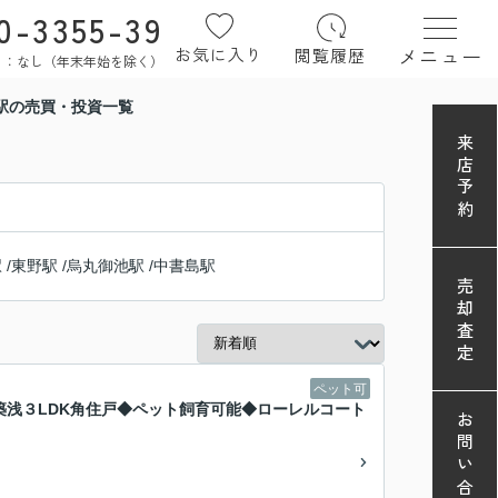
0-3355-39
メニュー
お気に入り
閲覧履歴
定休日：なし（年末年始を除く）
駅の売買・投資一覧
来店予約
駅
/
東野駅
/
烏丸御池駅
/
中書島駅
売却査定
ペット可
築浅３LDK角住戸◆ペット飼育可能◆ローレルコート
お問い合わせ