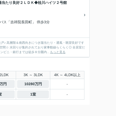
陽当たり良好２ＬＤＫ◆桂川ハイツ２号館
営バス「吉祥院長田町」 停歩3分
戸♪ 高層階＆南西向きにつき陽当たり・通風・眺望良好です
空間☆ 水回りが集約されており家事動線らくらく◎ 全居室だ
ンビニ・銀行までは徒歩８分圏内...
もっと見る
2LDK
3K ～ 3LDK
4K ～ 4LDK以上
5万円
10280万円
-
室
1室
-