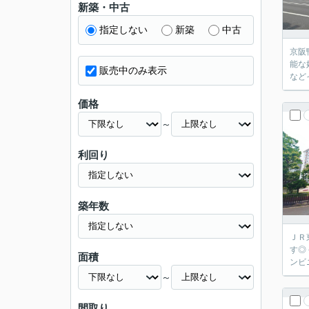
新築・中古
指定しない
新築
中古
京阪
能な
販売中のみ表示
など
価格
～
利回り
築年数
ＪＲ
す◎
面積
ンビ
～
間取り