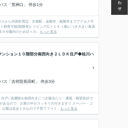
都バス「荒神口」 停歩1分
 バスから河原町周辺・京都駅・金閣寺・銀閣寺までアクセス可
ト飼育可能(制限有)♪ リビング広々１９.１帖につき大きい家具
９分圏内のため日々の...
もっと見る
マンション１０階部分南西向き２ＬＤＫ住戸◆桂川ハ
営バス「吉祥院長田町」 停歩3分
住戸♪ 高層階＆南西向きにつき陽当たり・通風・眺望良好で
があるので、お家の中がスッキリ片付きます☆ スーパー・コ
公園は徒歩１分なので子育てファミ...
もっと見る