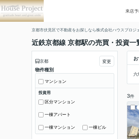
来店予
京都市伏見区で不動産をお探しなら株式会社ハウスプロジ
近鉄京都線 京都駅の売買・投資一
お
京都
変更
物件種別
六
マンション
投資用
3
件
区分マンション
一棟アパート
一棟マンション
一棟ビル