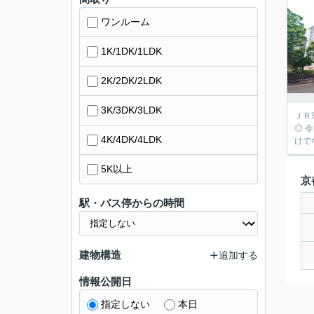
ワンルーム
1K/1DK/1LDK
2K/2DK/2LDK
3K/3DK/3LDK
ＪＲ
◎ 
4K/4DK/4LDK
けで
5K以上
京
駅・バス停からの時間
建物構造
追加する
情報公開日
指定しない
本日