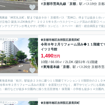
京都市営烏丸線
「
京都
」駅 バス19分 京
鴨東線「神宮丸太町」駅まで徒歩９分！ 京都市バス「荒神口」停までは徒歩１分♪
好立地◎ 築浅３LDK角住戸！ ２０２５年９月ハウスクリーニング済みの美室◎ ペッ
インテリアプランが考えやすい空間☆ コンビニ・スーパー・銀行・総合病院まで徒歩
中古マンション
京都市南区
吉祥院石原長田町
令和８年２月リフォーム済み◆１１階建て
イツ２号館
1,490
万円
10階 / 66.00㎡ / 2LDK /築51年 /11階建
東海道本線
「
京都
」駅 バス26分 京都市
東海道本線「桂川」駅徒歩２３分に建つ１１階建てマンション１０階部分の２ＬＤＫ
 令和８年２月リフォーム済みの美室！ 全居室だけでなく、廊下やリビングにも収納
ニ・銀行などが徒歩８分圏内に揃う生活至便地！ 保育園・小学校も徒歩１４分圏内、
中古マンション
京都市南区
吉祥院石原長田町