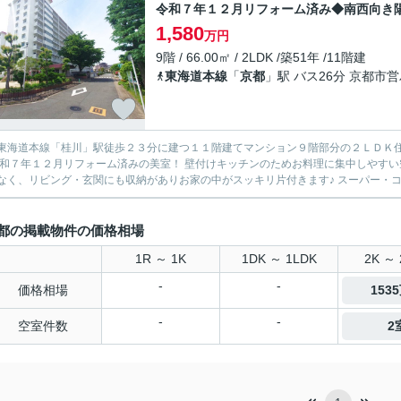
令和７年１２月リフォーム済み◆南西向き
1,580
万円
9階 / 66.00㎡ / 2LDK /築51年 /11階建
東海道本線
「
京都
」駅 バス26分 京都市
東海道本線「桂川」駅徒歩２３分に建つ１１階建てマンション９階部分の２ＬＤＫ住
令和７年１２月リフォーム済みの美室！ 壁付けキッチンのためお料理に集中しやすい
なく、リビング・玄関にも収納がありお家の中がスッキリ片付きます♪ スーパー・コ
都の掲載物件の価格相場
1R ～ 1K
1DK ～ 1LDK
2K ～ 
-
-
価格相場
153
-
-
空室件数
2