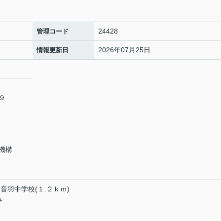
24428
管理コード
2026年07月25日
情報更新日
６９
機構
音羽中学校(１.２ｋｍ)
み