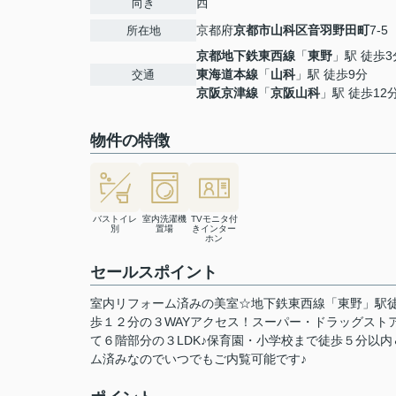
西
向き
京都府
京都市山科区
音羽野田町
7-5
所在地
京都地下鉄東西線
「
東野
」駅 徒歩3
東海道本線
「
山科
」駅 徒歩9分
交通
京阪京津線
「
京阪山科
」駅 徒歩12
物件の特徴
バストイレ
室内洗濯機
TVモニタ付
別
置場
きインター
ホン
セールスポイント
室内リフォーム済みの美室☆地下鉄東西線「東野」駅徒
歩１２分の３WAYアクセス！スーパー・ドラッグスト
て６階部分の３LDK♪保育園・小学校まで徒歩５分以
ム済みなのでいつでもご内覧可能です♪