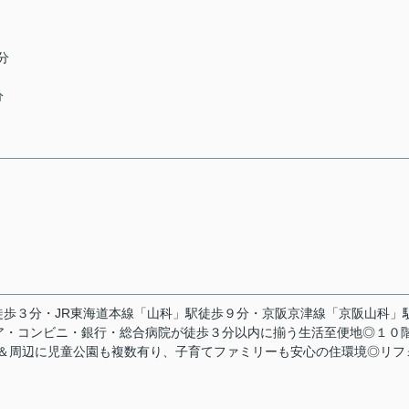
分
分
歩３分・JR東海道本線「山科」駅徒歩９分・京阪京津線「京阪山科」
ア・コンビニ・銀行・総合病院が徒歩３分以内に揃う生活至便地◎１０
内＆周辺に児童公園も複数有り、子育てファミリーも安心の住環境◎リフ