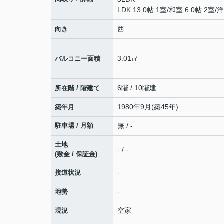
LDK 13.0帖 1室
/
和室 6.0帖 2室
/
洋
西
向き
3.01㎡
バルコニー面積
6階 / 10階建
所在階 / 階建て
1980年9月(築45年)
築年月
駐車場 / 月額
無 / -
土地
- / -
(敷金 / 保証金)
-
接道状況
-
地勢
空家
現況