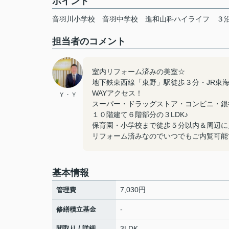
ポイント
音羽川小学校
音羽中学校
進和山科ハイライフ
３
担当者のコメント
室内リフォーム済みの美室☆
地下鉄東西線「東野」駅徒歩３分・JR東
WAYアクセス！
Y ・ Y
スーパー・ドラッグストア・コンビニ・銀
１０階建て６階部分の３LDK♪
保育園・小学校まで徒歩５分以内＆周辺に
リフォーム済みなのでいつでもご内覧可能
基本情報
7,030円
管理費
-
修繕積立基金
間取り / 詳細
3LDK