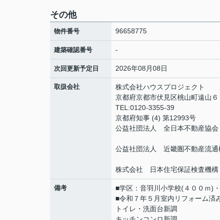
その他
96658775
物件番号
-
建築確認番号
2026年08月08日
次回更新予定日
取扱会社
株式会社ハウスプロジェクト
京都府京都市伏見区桃山町遠山
TEL:0120-3355-39
京都府知事 (4) 第12993号
公益社団法人 全日本不動産協会
公益社団法人 近畿圏不動産流通
株式会社 日本住宅保証検査機構
備考
■学区：音羽川小学校(４００ｍ)・
■令和７年５月室内リフォーム済
トイレ・洗面台新調
キッチンコンロ新調