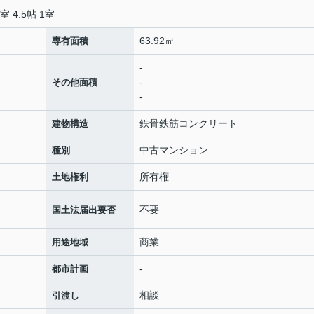
室 4.5帖 1室
63.92㎡
専有面積
-
-
その他面積
-
鉄骨鉄筋コンクリート
建物構造
中古マンション
種別
所有権
土地権利
不要
国土法届出要否
商業
用途地域
-
都市計画
相談
引渡し