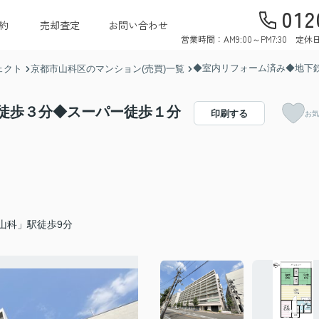
012
約
売却査定
お問い合わせ
営業時間：AM9:00～PM7:30 
◆室内リフォーム済み◆地下
ェクト
京都市山科区のマンション(売買)一覧
徒歩３分◆スーパー徒歩１分
印刷する
お気
山科」駅徒歩9分