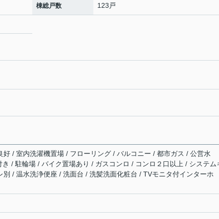
123戸
棟総戸数
好 / 室内洗濯機置場 / フローリング / バルコニー / 都市ガス / 公営水
具付き / 駐輪場 / バイク置場あり / ガスコンロ / コンロ２口以上 / システム
レ別 / 温水洗浄便座 / 洗面台 / 洗髪洗面化粧台 / TVモニタ付インターホ