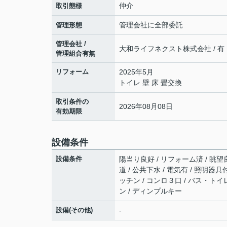
仲介
取引態様
管理会社に全部委託
管理形態
管理会社 /
大和ライフネクスト株式会社 / 有
管理組合有無
リフォーム
2025年5月
トイレ 壁 床 畳交換
取引条件の
2026年08月08日
有効期限
設備条件
設備条件
陽当り良好 / リフォーム済 / 眺望良
道 / 公共下水 / 電気有 / 照明器
ッチン / コンロ３口 / バス・トイ
ン / ディンプルキー
設備(その他)
-