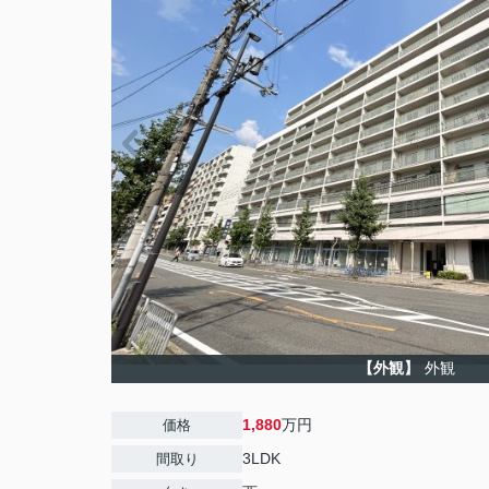
【外観】
外観
1,880
万円
価格
3LDK
間取り