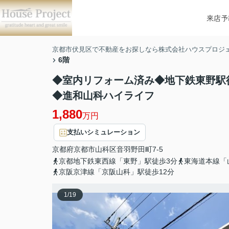
来店予
京都市伏見区で不動産をお探しなら株式会社ハウスプロジ
6階
◆室内リフォーム済み◆地下鉄東野駅
◆進和山科ハイライフ
1,880
万円
支払いシミュレーション
京都府
京都市山科区
音羽野田町
7-5
京都地下鉄東西線「東野」駅徒歩3分
東海道本線「
京阪京津線「京阪山科」駅徒歩12分
1
/
19