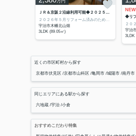
万円
NEW
ＪＲ＆京阪２沿線利用可能◆２０２５年５月リフォーム完了◆リビング広々２１帖以上◆グローバル宇治木幡
２０２６年５月リフォーム済みのためすぐに新生活を始められます☆ＪＲ奈良線「木幡」駅まで徒歩６分＆京阪宇治線「木幡」駅まで徒歩９分♪２沿線利用可能のため通勤通学にも便利な立地◎南向き陽当たり良好３ＬＤＫ！リビングは２１帖以上と家具のレイアウトの幅が広がる開放的な空間☆リビング横の畳コーナーは陽当たりも良くお子さまの遊び場やお昼寝スペースなどにぴったり◎水回りが集約されており家事動線もスムーズです♪
宇治市木幡北山畑
宇治
3LDK (89.05㎡)
3LDK 
近くの市区町村から探す
京都市伏見区
京都市山科区
亀岡市
城陽市
南丹市
同じエリアにある駅から探す
六地蔵
宇治
小倉
おすすめこだわり特集