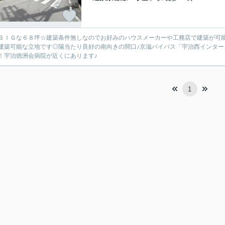
ＢＩＧな６８坪☆建築条件無しなのでお好みのハウスメーカーや工務店で建築が可
建築可能な立地です◎陽当たり良好の南向きの間口♪京滋バイパス「宇治西インタ
！宇治徳洲会病院が近くにあります♪
1