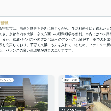
ア情報
る宇治市は、自然と歴史を身近に感じながら、生活利便性にも優れた人
でき、京都市内や大阪・奈良方面への通勤通学も便利。市内にはバス路
。また、京滋バイパスや国道24号線へのアクセスも良好で、車でのお
設も充実しており、子育て支援にも力を入れているため、ファミリー層
た、バランスの良い住環境が魅力のエリアです。
マンション
中古一戸建
80
2,430