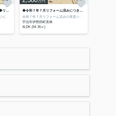
万円
◆２０２６年５月リフォーム完了◆リビング広々１８帖◆収納豊富◆宇治市伊勢田町中荒
◆令和７年７月リフォーム済みにつき美室◆「伊勢田」駅まで徒歩６分◆収納豊富◆宇治市伊勢田町若林
２０２６年５月リフォーム完了☆リビング広々１８帖の３ＬＤＫ住宅◎再建築可能なため将来のプラン設計にも柔軟に対応できます！２面バルコニー＆全居室２面採光につき陽当たり・通風良好の快適な住空間♪ウォークインクローゼットや床下、屋根裏収納があるため大容量収納可能☆保育園・小中学校・公園まで徒歩１０分圏内のため子育て世帯にもオススメ！スーパー・コンビニ・ドラッグストア・郵便局まで徒歩９分圏内の便利な立地◎
令和７年７月リフォーム済みの美室☆近鉄京都線「伊勢田」駅まで徒歩６分♪南向き陽当たり良好４ＬＤＫ！全居室収納付き＆床下収納付き◎１階の水回りは集約されており家事動線の考えられた間取り♪部屋数にゆとりがありライフスタイルの変化にも柔軟に対応可能◎在宅ワークや趣味部屋にも☆小中学校までは徒歩１０分圏内と子育て環境良好♪スーパー・ドラッグストア・郵便局・銀行などが徒歩１０分以内に揃う便利地◎
宇治市伊勢田町若林
4LDK (94.36㎡)