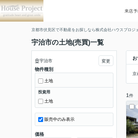
来店予
京都市伏見区で不動産をお探しなら株式会社ハウスプロジ
宇治市の土地(売買)一覧
お
宇治市
変更
物件種別
京
土地
投資用
1
件
土地
販売中のみ表示
価格