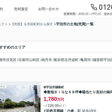
012
約
売却査定
お問い合わせ
営業時間：AM9:00～PM7:30 
宇治市の土地(売買)一覧
ェクト
【売買】を市区町村から探す
すすめのエリア
都市伏見区
/
京都市山科区
/
南丹市
/
船井郡京丹波町
/
亀岡市
/
綴喜郡宇治
売地
宇治市
槇島町
◆敷地ＢＩＧな６８坪◆陽当たり良好の南
1,780
万円
- / 226.00㎡ / -
近鉄京都線
「
小倉
」駅 徒歩19分