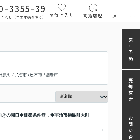
0-3355-39
メニュー
お気に入り
閲覧履歴
定休日：なし（年末年始を除く）
来店予約
田原町
/
宇治市
/
茨木市
/
城陽市
売却査定
向きの間口◆建築条件無し◆宇治市槇島町大町
お問い合わせ