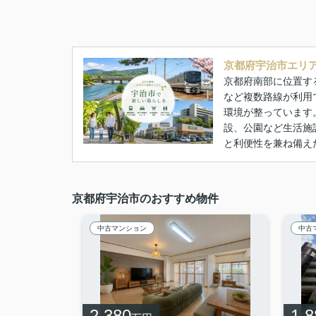
京都府宇治市エリ
京都府南部に位置す
など複数路線が利用
環境が整っています
設、公園など生活施
と利便性を兼ね備え
京都府宇治市のおすすめ物件
中古マンション
中古
2,380
1,8