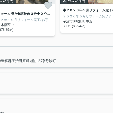
万円
万円
◆リフォーム済み◆駅徒歩３分◆２沿線利用可◆ペット可（規約有）◆ユニ宇治川マンション３号館
２０２５年１０月リフォーム完了♪お手入れ不要で即入居可能！京阪宇治線『木幡』駅まで徒歩３分＆ＪＲ奈良線『木幡』駅まで徒歩７分◎２沿線利用可能な便利な立地！ペット飼育可能（制限有り）なのも嬉しいポイント☆南向きにつき陽当たり良好で明るい住まい♪対面式システムキッチンではご家族との会話を楽しみながらお料理できる◎スーパー・コンビニ・ドラッグストア・銀行・郵便局まで徒歩１０圏内のため生活利便施設が充実♪
宇治市伊勢田町中荒
市木幡西中
3LDK (86.94㎡)
(78.79㎡)
綴喜郡宇治田原町
船井郡京丹波町