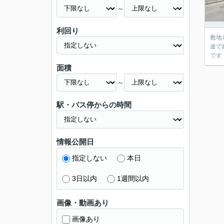
～
利回り
敷地
途で
です
面積
～
駅・バス停からの時間
情報公開日
指定しない
本日
3日以内
1週間以内
画像・動画あり
画像あり