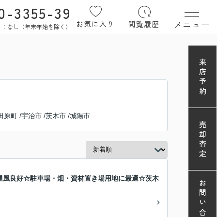
0-3355-39
メニュー
お気に入り
閲覧履歴
定休日：なし（年末年始を除く）
来店予約
田原町
/
宇治市
/
茨木市
/
城陽市
売却査定
通風良好☆駐車場・畑・資材置き場用地に最適☆茨木
お問い合わせ