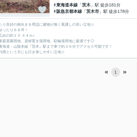
東海道本線
「
茨木
」駅 徒歩181分
阪急京都本線
「
茨木市
」駅 徒歩178分
たり良好の南向き＆周辺に建物が無く風通しの良い立地☆
ゆったり６８坪！
広めの約１０.４４ｍ♪
家庭菜園用地、資材置き場用地、駐輪場用地に最適です◎
東海道・山陰本線『茨木』駅まで車で約３６分でアクセス可能です！
利用という方にも行き来しやすい立地☆
1