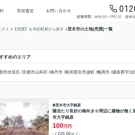
012
約
売却査定
お問い合わせ
営業時間：AM9:00～PM7:30 
茨木市の土地(売買)一覧
ェクト
【売買】を市区町村から探す
すすめのエリア
都市伏見区
/
京都市山科区
/
南丹市
/
船井郡京丹波町
/
亀岡市
/
綴喜郡宇治
売地
茨木市
大字銭原
陽当たり良好の南向き☆周辺に建物が無く
市大字銭原
100
万円
- / 225.00㎡ / -