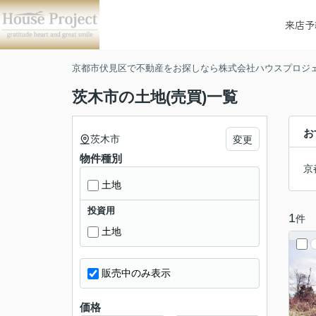
来店予
京都市伏見区で不動産をお探しなら株式会社ハウスプロジ
茨木市の土地(売買)一覧
お
茨木市
変更
物件種別
京
土地
投資用
1
件
土地
販売中のみ表示
価格