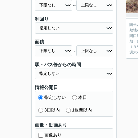
～
利回り
陽当
敷地
間口
面積
畑・
ＪＲ
～
週末
駅・バス停からの時間
情報公開日
指定しない
本日
3日以内
1週間以内
画像・動画あり
画像あり