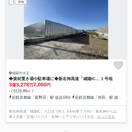
売地
城陽市水主
◆資材置き場や駐車場に◆新名神高速「城陽IC」入口まで約１.６km(車で３分)◆城陽市水主森ノ東
１号地
3
3,278
7,000
億
万
円
- / 5116.89㎡ / -
近鉄京都線「富野荘」駅 徒歩19分
近鉄京都線「寺田」駅 徒歩28分
新名神高速「城陽IC」入口まで約１.６km(車で３分)！ 新名神からは、
第２京阪・京滋バイパス・名神へと下りずにいける交...
もっと見る