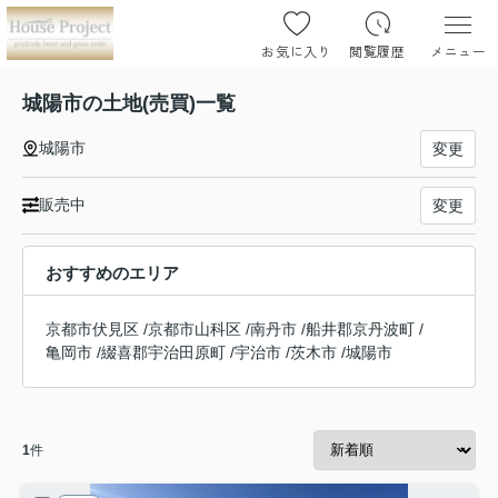
お気に入り
閲覧履歴
メニュー
城陽市の土地(売買)一覧
城陽市
変更
販売中
変更
おすすめのエリア
京都市伏見区
/
京都市山科区
/
南丹市
/
船井郡京丹波町
/
亀岡市
/
綴喜郡宇治田原町
/
宇治市
/
茨木市
/
城陽市
1
件