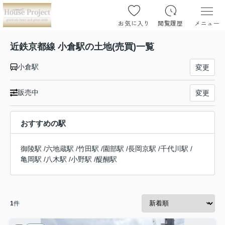
お気に入り
閲覧履歴
メニュー
近鉄京都線 小倉駅の土地(売買)一覧
小倉駅
変更
販売中
変更
おすすめの駅
御陵駅
/
六地蔵駅
/
竹田駅
/
園部駅
/
長岡京駅
/
千代川駅
/
亀岡駅
/
八木駅
/
小野駅
/
醍醐駅
1
件