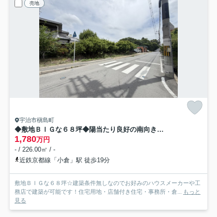
売地
宇治市槇島町
◆敷地ＢＩＧな６８坪◆陽当たり良好の南向きの間口◆建築条件無し◆宇治市槇島町大町
1,780
万円
- / 226.00㎡ / -
近鉄京都線「小倉」駅 徒歩19分
敷地ＢＩＧな６８坪☆建築条件無しなのでお好みのハウスメーカーや工
務店で建築が可能です！住宅用地・店舗付き住宅・事務所・倉...
もっと
見る