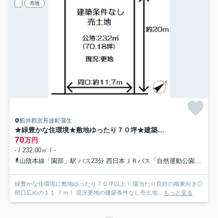
売地
船井郡京丹波町蒲生
★緑豊かな住環境★敷地ゆったり７０坪★建築条件なし売土地★京丹波町蒲生蒲生野
70
万円
- / 232.00㎡ / -
山陰本線「園部」駅 バス23分 西日本ＪＲバス「自然運動公園前」 停歩9分
緑豊かな住環境に敷地ゆったり７０坪以上！ 陽当たり良好の南東向き◎
間口広めの１１.７ｍ！ 現況更地の建築条件なし売土地...
もっと見る