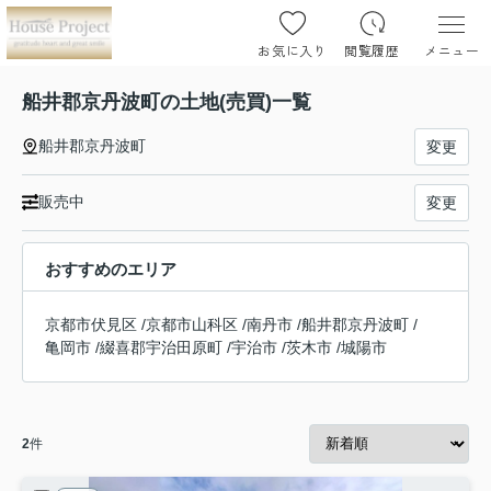
お気に入り
閲覧履歴
メニュー
船井郡京丹波町の土地(売買)一覧
船井郡京丹波町
変更
販売中
変更
おすすめのエリア
京都市伏見区
/
京都市山科区
/
南丹市
/
船井郡京丹波町
/
亀岡市
/
綴喜郡宇治田原町
/
宇治市
/
茨木市
/
城陽市
2
件