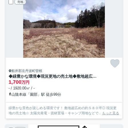
売地
船井郡京丹波町曽根
◆緑豊かな環境◆現況更地の売土地◆敷地超広めの約580坪◆陽当たり・通風良好◆京丹波町曽根由リ
1,700
万円
- / 1920.00㎡ / -
山陰本線「園部」駅 徒歩99分
緑豊かな景色が楽しめる環境です！ 敷地超広めの約５８０坪◎ 現況更
地の売土地☆ 太陽光発電・資材置場・キャンプ用地などで...
もっと見る