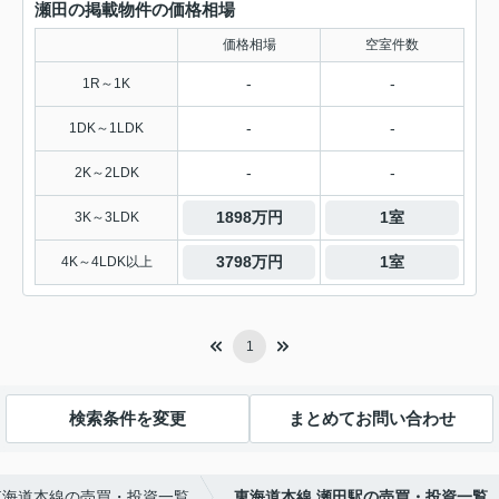
瀬田の掲載物件の価格相場
価格相場
空室件数
-
-
1R～1K
-
-
1DK～1LDK
-
-
2K～2LDK
1898万円
1室
3K～3LDK
3798万円
1室
4K～4LDK以上
1
検索条件を変更
まとめてお問い合わせ
東海道本線の売買・投資一覧
東海道本線 瀬田駅の売買・投資一覧