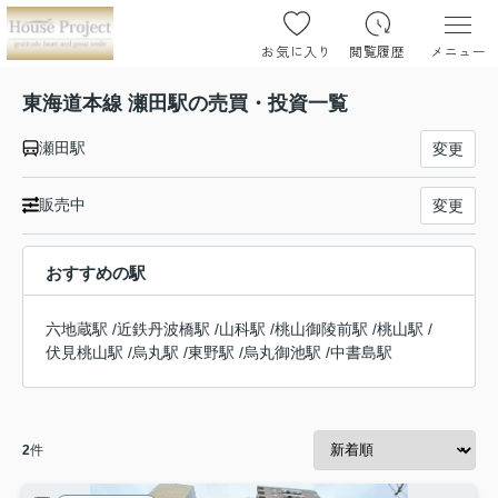
お気に入り
閲覧履歴
メニュー
東海道本線 瀬田駅の売買・投資一覧
瀬田駅
変更
販売中
変更
おすすめの駅
六地蔵駅
/
近鉄丹波橋駅
/
山科駅
/
桃山御陵前駅
/
桃山駅
/
伏見桃山駅
/
烏丸駅
/
東野駅
/
烏丸御池駅
/
中書島駅
2
件