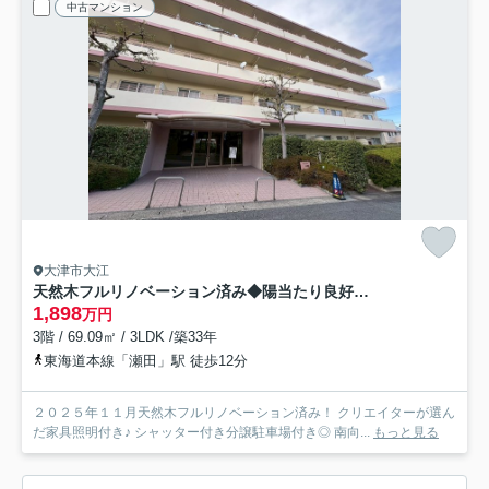
中古マンション
大津市大江
天然木フルリノベーション済み◆陽当たり良好３ＬＤＫ◆分譲駐車場付き◆ディオ・フェルティ大津瀬田
1,898
万円
3階 / 69.09㎡ / 3LDK /築33年
東海道本線「瀬田」駅 徒歩12分
２０２５年１１月天然木フルリノベーション済み！ クリエイターが選ん
だ家具照明付き♪ シャッター付き分譲駐車場付き◎ 南向...
もっと見る