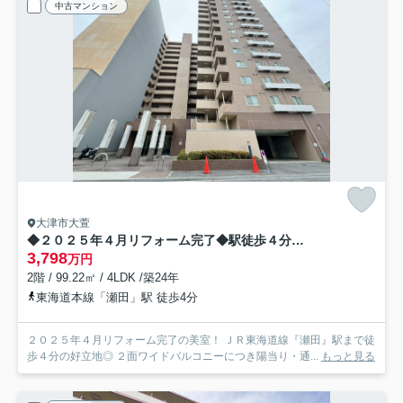
中古マンション
大津市大萱
◆２０２５年４月リフォーム完了◆駅徒歩４分◆４ＬＤＫ住戸◆２面バルコニー◆フォルクローレ瀬田
3,798
万円
2階 / 99.22㎡ / 4LDK /築24年
東海道本線「瀬田」駅 徒歩4分
２０２５年４月リフォーム完了の美室！ ＪＲ東海道線『瀬田』駅まで徒
歩４分の好立地◎ ２面ワイドバルコニーにつき陽当り・通...
もっと見る