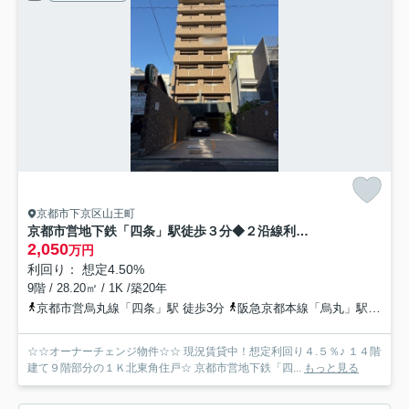
京都市下京区山王町
京都市営地下鉄「四条」駅徒歩３分◆２沿線利用可能◆収益物件にも◆アスヴェル京都四条烏丸
2,050
万円
利回り： 想定4.50%
9階 / 28.20㎡ / 1K /築20年
京都市営烏丸線「四条」駅 徒歩3分
阪急京都本線「烏丸」駅 徒歩5分
☆☆オーナーチェンジ物件☆☆ 現況賃貸中！想定利回り４.５％♪ １４階
建て９階部分の１Ｋ北東角住戸☆ 京都市営地下鉄「四...
もっと見る