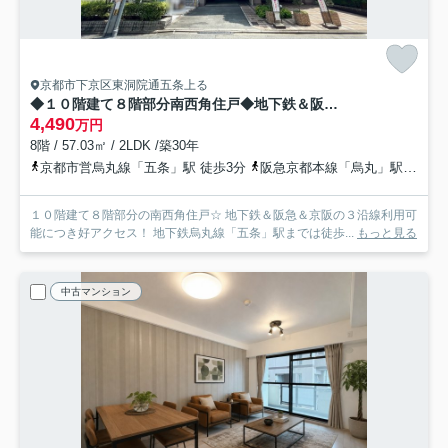
京都市下京区東洞院通五条上る
◆１０階建て８階部分南西角住戸◆地下鉄＆阪急＆京阪の３沿線利用可能◆ディオ・フェルティ京都烏丸東
4,490
万円
8階 / 57.03㎡ / 2LDK /築30年
京都市営烏丸線「五条」駅 徒歩3分
阪急京都本線「烏丸」駅 徒歩11分
１０階建て８階部分の南西角住戸☆ 地下鉄＆阪急＆京阪の３沿線利用可
能につき好アクセス！ 地下鉄烏丸線「五条」駅までは徒歩...
もっと見る
中古マンション