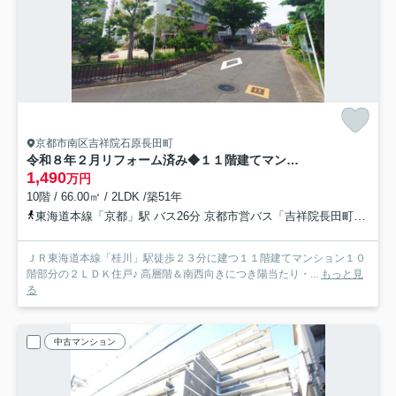
京都市南区吉祥院石原長田町
令和８年２月リフォーム済み◆１１階建てマンション１０階部分南西向き２ＬＤＫ住戸◆桂川ハイツ２号館
1,490
万円
10階 / 66.00㎡ / 2LDK /築51年
東海道本線「京都」駅 バス26分 京都市営バス「吉祥院長田町」 停歩3分
ＪＲ東海道本線「桂川」駅徒歩２３分に建つ１１階建てマンション１０
階部分の２ＬＤＫ住戸♪ 高層階＆南西向きにつき陽当たり・...
もっと見
る
中古マンション