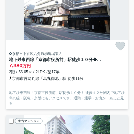
京都市中京区六角通柳馬場東入
地下鉄東西線「京都市役所前」駅徒歩１０分◆田の字エリア◆改装済２ＬＤＫ◆イーグルコート京都六角雅心庵
7,380
万円
2階 / 56.05㎡ / 2LDK /築17年
京都市営烏丸線「烏丸御池」駅 徒歩11分
地下鉄東西線「京都市役所前」駅徒歩１０分！ 徒歩１２分圏内で地下鉄
烏丸線・阪急・京阪にもアクセスでき、通勤・通学・お出か...
もっと見
る
中古マンション