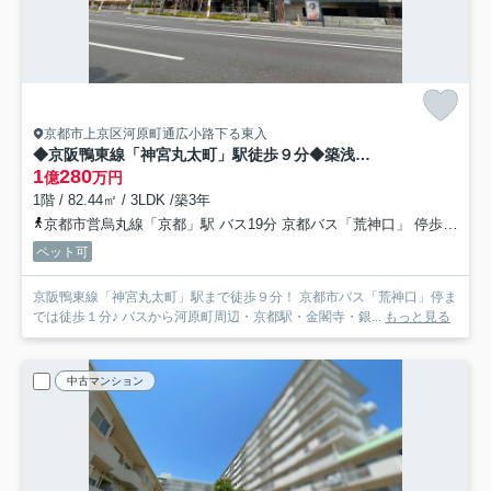
京都市上京区河原町通広小路下る東入
◆京阪鴨東線「神宮丸太町」駅徒歩９分◆築浅３LDK角住戸◆ペット飼育可能◆ローレルコート京都御所東
1
280
億
万円
1階 / 82.44㎡ / 3LDK /築3年
京都市営烏丸線「京都」駅 バス19分 京都バス「荒神口」 停歩1分
ペット可
京阪鴨東線「神宮丸太町」駅まで徒歩９分！ 京都市バス「荒神口」停ま
では徒歩１分♪ バスから河原町周辺・京都駅・金閣寺・銀...
もっと見る
中古マンション