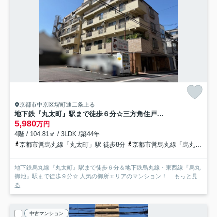
京都市中京区堺町通二条上る
地下鉄『丸太町』駅まで徒歩６分☆三方角住戸で陽当たり良好☆堺町ジュエリーハイツ
5,980
万円
4階 / 104.81㎡ / 3LDK /築44年
京都市営烏丸線「丸太町」駅 徒歩8分
京都市営烏丸線「烏丸御池」駅 徒歩9分
地下鉄烏丸線『丸太町』駅まで徒歩６分＆地下鉄烏丸線・東西線『烏丸
御池』駅まで徒歩９分☆ 人気の御所エリアのマンション！ ...
もっと見
る
中古マンション