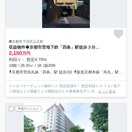
京都市下京区山王町
収益物件◆京都市営地下鉄「四条」駅徒歩３分◆3沿線利用可能◆アスヴェル京都四条烏丸
2,150
万円
利回り： 想定4.70%
10階 / 28.20㎡ / 1K /築20年
京都市営烏丸線「四条」駅 徒歩3分
阪急京都本線「烏丸」駅 徒歩5分
☆☆オーナーチェンジ物件☆☆ 現況賃貸中！ 想定利回り４.７％♪ 地下
１階地上１４階建て１０階部分の１Ｋ東南角住戸☆ 京...
もっと見る
中古マンション