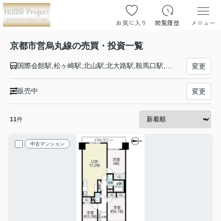
お気に入り
閲覧履歴
メニュー
京都市営烏丸線の売買・投資一覧
国際会館駅,松ヶ崎駅,北山駅,北大路駅,鞍馬口駅,今出川駅,丸太町駅,烏丸御池駅,烏丸駅,五条駅,京都駅,九条駅,十条駅,くいな橋駅,竹田駅
変更
販売中
変更
11
件
中古マンション