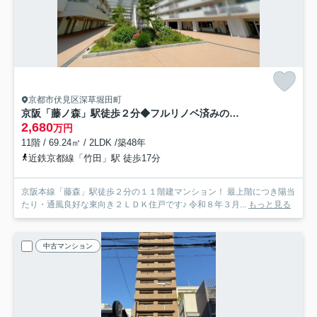
京都市伏見区深草堀田町
京阪「藤ノ森」駅徒歩２分◆フルリノベ済みの最上階南西向き２ＬＤＫ住戸◆ローズマンション藤ノ森B棟
2,680
万円
11階 / 69.24㎡ / 2LDK /築48年
近鉄京都線「竹田」駅 徒歩17分
京阪本線「藤森」駅徒歩２分の１１階建マンション！ 最上階につき陽当
たり・通風良好な東向き２ＬＤＫ住戸です♪ 令和８年３月...
もっと見る
中古マンション