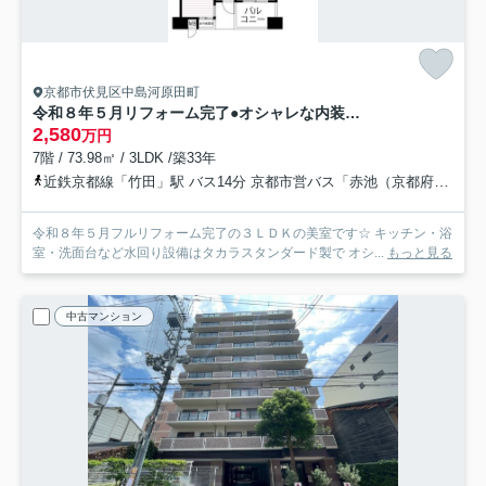
京都市伏見区中島河原田町
令和８年５月リフォーム完了●オシャレな内装の３ＬＤＫ●家具・照明付き●グランデュール鴨川Ⅱ番館
2,580
万円
7階 / 73.98㎡ / 3LDK /築33年
近鉄京都線「竹田」駅 バス14分 京都市営バス「赤池（京都府）」 停歩4分
令和８年５月フルリフォーム完了の３ＬＤＫの美室です☆ キッチン・浴
室・洗面台など水回り設備はタカラスタンダード製で オシ...
もっと見る
中古マンション