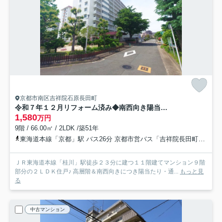
京都市南区吉祥院石原長田町
令和７年１２月リフォーム済み◆南西向き陽当たり良好２ＬＤＫ◆桂川ハイツ２号館
1,580
万円
9階 / 66.00㎡ / 2LDK /築51年
東海道本線「京都」駅 バス26分 京都市営バス「吉祥院長田町」 停歩3分
ＪＲ東海道本線「桂川」駅徒歩２３分に建つ１１階建てマンション９階
部分の２ＬＤＫ住戸♪ 高層階＆南西向きにつき陽当たり・通...
もっと見
る
中古マンション