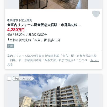
京都市下京区麓町
◆室内リフォーム済◆阪急大宮駅・市営烏丸線四条駅・京福四条大宮駅まで徒歩１０分◆アルモード京都高辻
4,280
万円
4階 / 66.29㎡ / 3LDK /築30年
京都市営烏丸線「四条」駅 徒歩10分
動画
室内リフォーム済みの美室☆ 阪急京都線「大宮」駅・京都市営烏丸線
「四条」駅・京福嵐山本線「四条大宮」駅まで徒歩１０分の３...
もっと
見る
中古マンション