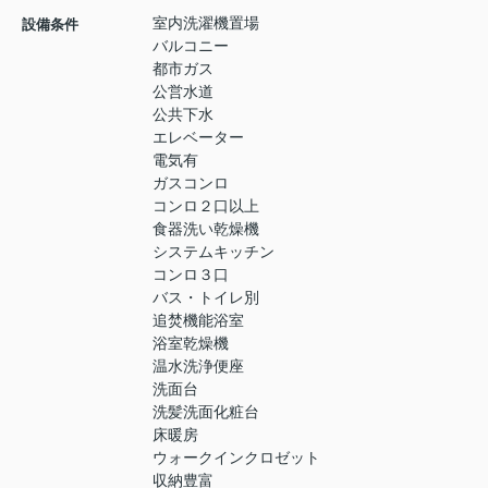
室内洗濯機置場
設備条件
バルコニー
都市ガス
公営水道
公共下水
エレベーター
電気有
ガスコンロ
コンロ２口以上
食器洗い乾燥機
システムキッチン
コンロ３口
バス・トイレ別
追焚機能浴室
浴室乾燥機
温水洗浄便座
洗面台
洗髪洗面化粧台
床暖房
ウォークインクロゼット
収納豊富