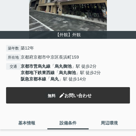
【外観】外観
築12年
築年数
京都府京都市中京区長浜町159
所在地
京都市営烏丸線
「
烏丸御池
」駅 徒歩2分
交通
京都地下鉄東西線
「
烏丸御池
」駅 徒歩2分
阪急京都本線
「
烏丸
」駅 徒歩14分
お問い合わせ
無料
基本情報
設備条件
周辺環境