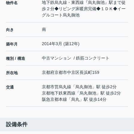
地下鉄烏丸線・東西線『烏丸御池』駅まで徒
物件名
歩２分◆リビング床暖房完備◆１ＤＫ◆イー
グルコート烏丸御池
南
向き
2014年3月 (築12年)
築年月
中古マンション / 鉄筋コンクリート
種別 / 構造
京都府
京都市中京区
長浜町
159
所在地
京都市営烏丸線
「
烏丸御池
」駅 徒歩2分
交通
京都地下鉄東西線
「
烏丸御池
」駅 徒歩2分
阪急京都本線
「
烏丸
」駅 徒歩14分
設備条件