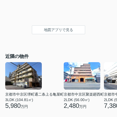
地図アプリで見る
近隣の物件
京都市
京都市中京区堺町通二条上る亀屋町
京都市中京区聚楽廻西町
2LDK (
3LDK (104.81㎡)
2LDK (56.00㎡)
7,38
5,980
2,480
万円
万円