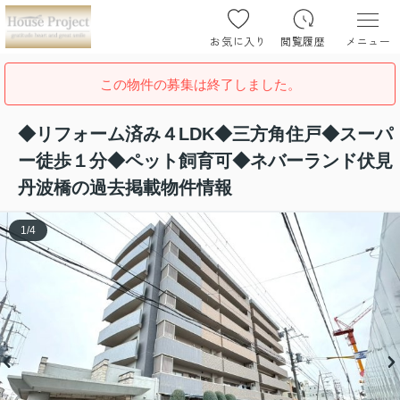
お気に入り
閲覧履歴
メニュー
この物件の募集は終了しました。
◆リフォーム済み４LDK◆三方角住戸◆スーパ
ー徒歩１分◆ペット飼育可◆ネバーランド伏見
丹波橋の過去掲載物件情報
1
/
4