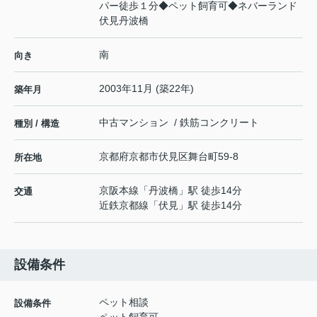
パー徒歩１分◆ペット飼育可◆ネバーランド
伏見丹波橋
南
向き
2003年11月 (築22年)
築年月
中古マンション / 鉄筋コンクリート
種別 / 構造
京都府
京都市伏見区
舞台町
59-8
所在地
京阪本線
「
丹波橋
」駅 徒歩14分
交通
近鉄京都線
「
伏見
」駅 徒歩14分
設備条件
ペット相談
設備条件