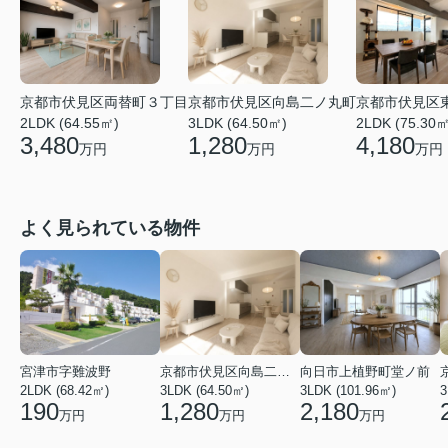
京都市伏見区両替町３丁目
京都市伏見区向島二ノ丸町
京都市伏見区
2LDK (64.55㎡)
3LDK (64.50㎡)
2LDK (75.30㎡
3,480
1,280
4,180
万円
万円
万円
よく見られている物件
宮津市字難波野
京都市伏見区向島二ノ丸町
向日市上植野町堂ノ前
2LDK (68.42㎡)
3LDK (64.50㎡)
3LDK (101.96㎡)
3
190
1,280
2,180
万円
万円
万円