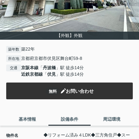
【外観】外観
築22年
築年数
京都府京都市伏見区舞台町59-8
所在地
京阪本線
「
丹波橋
」駅 徒歩14分
交通
近鉄京都線
「
伏見
」駅 徒歩14分
お問い合わせ
無料
基本情報
設備条件
周辺環境
◆リフォーム済み４LDK◆三方角住戸◆スー
物件名