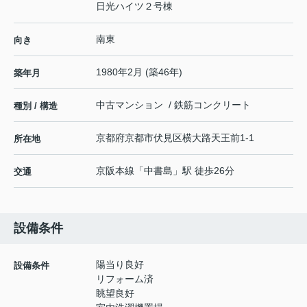
日光ハイツ２号棟
南東
向き
1980年2月 (築46年)
築年月
中古マンション / 鉄筋コンクリート
種別 / 構造
京都府
京都市伏見区
横大路天王前
1-1
所在地
京阪本線
「
中書島
」駅 徒歩26分
交通
設備条件
陽当り良好
設備条件
リフォーム済
眺望良好