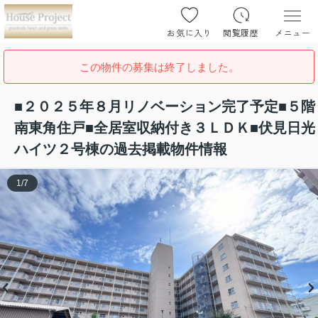
お気に入り
閲覧履歴
メニュー
この物件の募集は終了しました。
■２０２５年８月リノベーション完了予定■５階
南東角住戸■全居室収納付き３ＬＤＫ■伏見日光
ハイツ２号棟の過去掲載物件情報
1
/
7