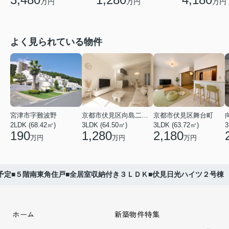
万円
万円
万円
よく見られている物件
宮津市字難波野
京都市伏見区向島二ノ丸町
京都市伏見区舞台町
2LDK (68.42㎡)
3LDK (64.50㎡)
3LDK (63.72㎡)
3
190
1,280
2,180
万円
万円
万円
予定■５階南東角住戸■全居室収納付き３ＬＤＫ■伏見日光ハイツ２号棟
ホーム
新築物件特集