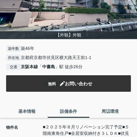
【外観】外観
築46年
築年数
京都府京都市伏見区横大路天王前1-1
所在地
京阪本線
「
中書島
」駅 徒歩26分
交通
お問い合わせ
無料
基本情報
設備条件
周辺環境
■２０２５年８月リノベーション完了予定■５
物件名
階南東角住戸■全居室収納付き３ＬＤＫ■伏見