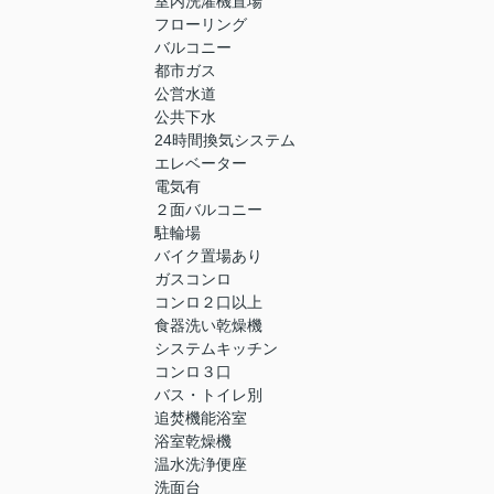
室内洗濯機置場
フローリング
バルコニー
都市ガス
公営水道
公共下水
24時間換気システム
エレベーター
電気有
２面バルコニー
駐輪場
バイク置場あり
ガスコンロ
コンロ２口以上
食器洗い乾燥機
システムキッチン
コンロ３口
バス・トイレ別
追焚機能浴室
浴室乾燥機
温水洗浄便座
洗面台