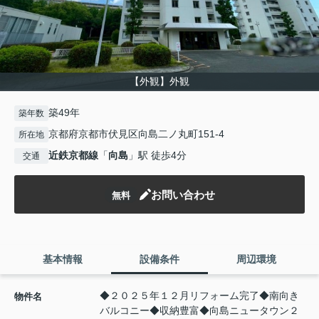
【外観】外観
築49年
築年数
京都府京都市伏見区向島二ノ丸町151-4
所在地
近鉄京都線
「
向島
」駅 徒歩4分
交通
お問い合わせ
無料
基本情報
設備条件
周辺環境
◆２０２５年１２月リフォーム完了◆南向き
物件名
バルコニー◆収納豊富◆向島ニュータウン２