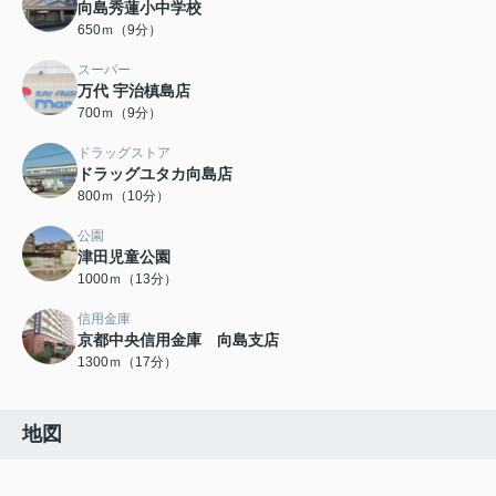
向島秀蓮小中学校
650ｍ（9分）
スーパー
万代 宇治槙島店
700ｍ（9分）
ドラッグストア
ドラッグユタカ向島店
800ｍ（10分）
公園
津田児童公園
1000ｍ（13分）
信用金庫
京都中央信用金庫 向島支店
1300ｍ（17分）
地図