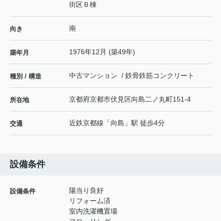
街区Ｂ棟
南
向き
1976年12月 (築49年)
築年月
中古マンション / 鉄骨鉄筋コンクリート
種別 / 構造
京都府
京都市伏見区
向島二ノ丸町
151-4
所在地
近鉄京都線
「
向島
」駅 徒歩4分
交通
設備条件
陽当り良好
設備条件
リフォーム済
室内洗濯機置場