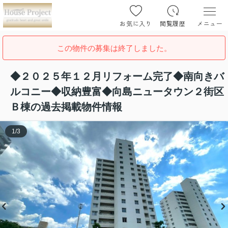
お気に入り
閲覧履歴
メニュー
この物件の募集は終了しました。
◆２０２５年１２月リフォーム完了◆南向きバ
ルコニー◆収納豊富◆向島ニュータウン２街区
Ｂ棟の過去掲載物件情報
1
/
3