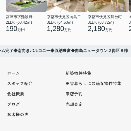
宮津市字難波野
京都市伏見区向島二ノ丸町
京都市伏見区舞台町
2LDK (68.42㎡)
3LDK (64.50㎡)
3LDK (63.72㎡)
3
190
1,280
2,180
万円
万円
万円
ーム完了◆南向きバルコニー◆収納豊富◆向島ニュータウン２街区Ｂ棟
ホーム
新築物件特集
スタッフ紹介
田舎暮らしに最適な物件特集
会社概要
来店予約
ブログ
売却査定
お客様の声