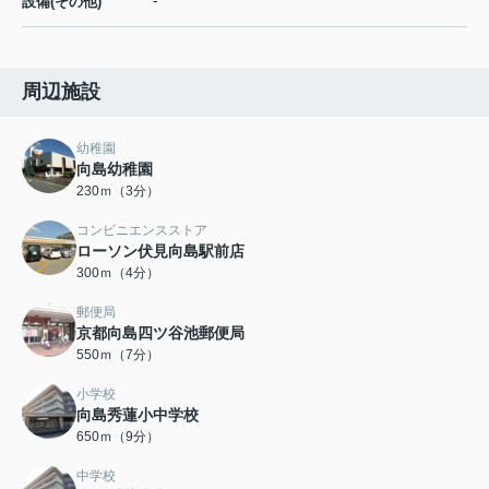
-
設備(その他)
周辺施設
幼稚園
向島幼稚園
230ｍ（3分）
コンビニエンスストア
ローソン伏見向島駅前店
300ｍ（4分）
郵便局
京都向島四ツ谷池郵便局
550ｍ（7分）
小学校
向島秀蓮小中学校
650ｍ（9分）
中学校