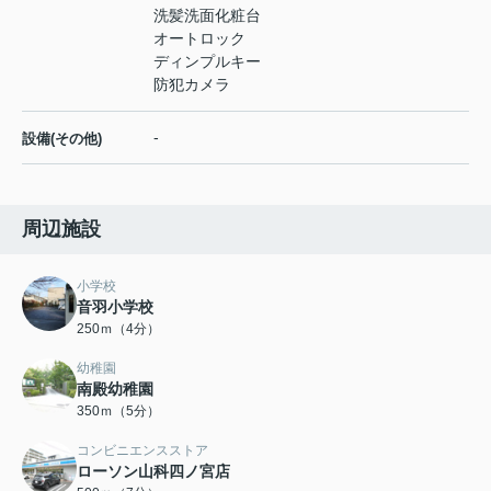
洗髪洗面化粧台
オートロック
ディンプルキー
防犯カメラ
-
設備(その他)
周辺施設
小学校
音羽小学校
250ｍ（4分）
幼稚園
南殿幼稚園
350ｍ（5分）
コンビニエンスストア
ローソン山科四ノ宮店