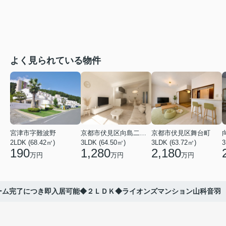
よく見られている物件
宮津市字難波野
京都市伏見区向島二ノ丸町
京都市伏見区舞台町
2LDK (68.42㎡)
3LDK (64.50㎡)
3LDK (63.72㎡)
3
190
1,280
2,180
万円
万円
万円
ーム完了につき即入居可能◆２ＬＤＫ◆ライオンズマンション山科音羽