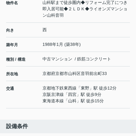
山科駅まで徒歩圏内◆リフォーム完了につき
物件名
即入居可能◆２ＬＤＫ◆ライオンズマンショ
ン山科音羽
西
向き
1988年1月 (築38年)
築年月
中古マンション / 鉄筋コンクリート
種別 / 構造
京都府
京都市山科区
音羽前出町
33
所在地
京都地下鉄東西線
「
東野
」駅 徒歩12分
交通
京阪京津線
「
四宮
」駅 徒歩9分
東海道本線
「
山科
」駅 徒歩15分
設備条件