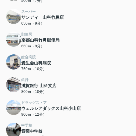
500ｍ（7分）
スーパー
サンディ 山科竹鼻店
650ｍ（9分）
郵便局
京都山科竹鼻郵便局
660ｍ（9分）
総合病院
愛生会山科病院
750ｍ（10分）
銀行
滋賀銀行 山科支店
800ｍ（10分）
ドラッグストア
ウェルシアダックス山科小山店
900ｍ（12分）
中学校
音羽中学校