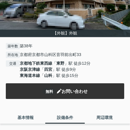
【外観】外観
築38年
築年数
京都府京都市山科区音羽前出町33
所在地
京都地下鉄東西線
「
東野
」駅 徒歩12分
交通
京阪京津線
「
四宮
」駅 徒歩9分
東海道本線
「
山科
」駅 徒歩15分
お問い合わせ
無料
基本情報
設備条件
周辺環境