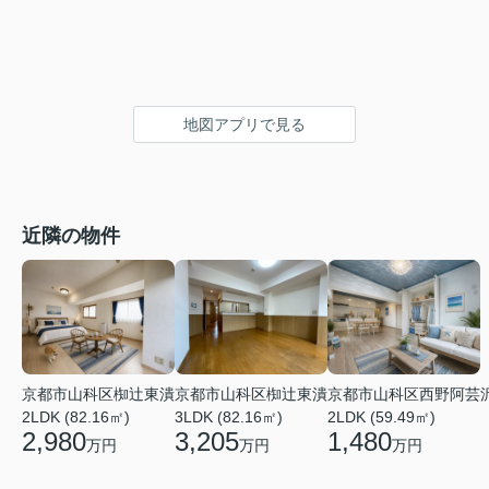
地図アプリで見る
近隣の物件
京都市山科区椥辻東潰
京都市山科区西野阿芸
京都市山科区椥辻東潰
2LDK (82.16㎡)
2LDK (59.49㎡)
3LDK (82.16㎡)
2,980
1,480
3,205
万円
万円
万円