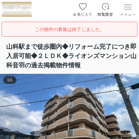
お気に入り
閲覧履歴
メニュー
この物件の募集は終了しました。
山科駅まで徒歩圏内◆リフォーム完了につき即
入居可能◆２ＬＤＫ◆ライオンズマンション山
科音羽の過去掲載物件情報
1
/
1